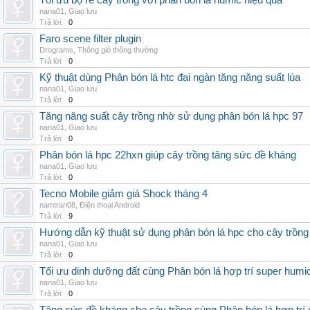
Tối ưu bộ rễ cây trồng với phân bón lá humic hiệu quả
nana01
,
Giao lưu
Trả lời:
0
Faro scene filter plugin
Drograms
,
Thông gió thông thường
Trả lời:
0
Kỹ thuật dùng Phân bón lá htc đại ngàn tăng năng suất lúa
nana01
,
Giao lưu
Trả lời:
0
Tăng năng suất cây trồng nhờ sử dụng phân bón lá hpc 97
nana01
,
Giao lưu
Trả lời:
0
Phân bón lá hpc 22hxn giúp cây trồng tăng sức đề kháng
nana01
,
Giao lưu
Trả lời:
0
Tecno Mobile giảm giá Shock tháng 4
namtran08
,
Điện thoại Android
Trả lời:
9
Hướng dẫn kỹ thuật sử dụng phân bón lá hpc cho cây trồng
nana01
,
Giao lưu
Trả lời:
0
Tối ưu dinh dưỡng đất cùng Phân bón lá hợp trí super humi
nana01
,
Giao lưu
Trả lời:
0