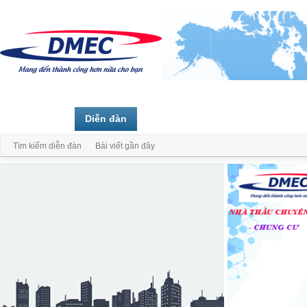
Trang chủ
Diễn đàn
Thành viên
Tìm kiếm diễn đàn
Bài viết gần đây