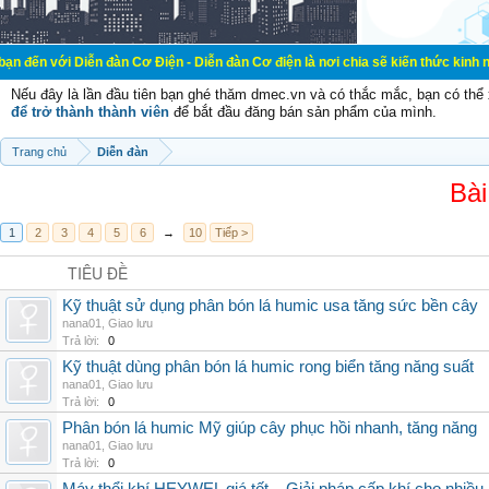
ễn đàn Cơ Điện - Diễn đàn Cơ điện là nơi chia sẽ kiến thức kinh nghiệm trong l
Nếu đây là lần đầu tiên bạn ghé thăm dmec.vn và có thắc mắc, bạn có th
để trở thành thành viên
để bắt đầu đăng bán sản phẩm của mình.
Trang chủ
Diễn đàn
Bài
1
2
3
4
5
6
→
10
Tiếp >
TIÊU ĐỀ
Kỹ thuật sử dụng phân bón lá humic usa tăng sức bền cây
nana01
,
Giao lưu
Trả lời:
0
Kỹ thuật dùng phân bón lá humic rong biển tăng năng suất
nana01
,
Giao lưu
Trả lời:
0
Phân bón lá humic Mỹ giúp cây phục hồi nhanh, tăng năng
nana01
,
Giao lưu
Trả lời:
0