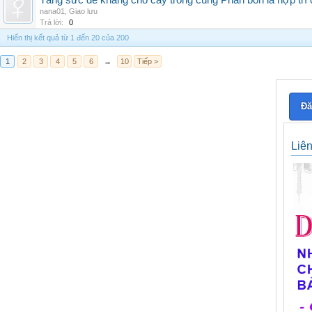
Tăng sức đề kháng cho cây trồng cùng Phân bón lá hợp trí 
nana01
,
Giao lưu
Trả lời:
0
Hiển thị kết quả từ 1 đến 20 của 200
1
2
3
4
5
6
→
10
Tiếp >
Đă
Liê