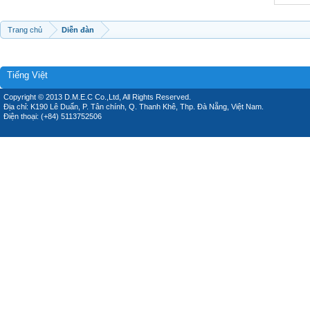
Trang chủ
Diễn đàn
Tiếng Việt
Copyright © 2013 D.M.E.C Co.,Ltd, All Rights Reserved.
Địa chỉ: K190 Lê Duẩn, P. Tân chính, Q. Thanh Khê, Thp. Đà Nẵng, Việt Nam.
Điện thoại: (+84) 5113752506