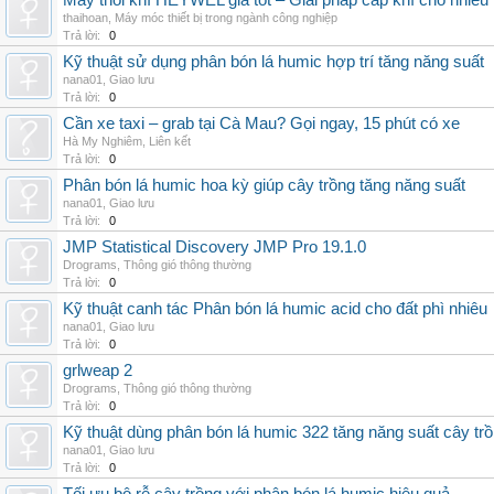
Máy thổi khí HEYWEL giá tốt – Giải pháp cấp khí cho nhiều 
thaihoan
,
Máy móc thiết bị trong ngành công nghiệp
Trả lời:
0
Kỹ thuật sử dụng phân bón lá humic hợp trí tăng năng suất
nana01
,
Giao lưu
Trả lời:
0
Cần xe taxi – grab tại Cà Mau? Gọi ngay, 15 phút có xe
Hà My Nghiêm
,
Liên kết
Trả lời:
0
Phân bón lá humic hoa kỳ giúp cây trồng tăng năng suất
nana01
,
Giao lưu
Trả lời:
0
JMP Statistical Discovery JMP Pro 19.1.0
Drograms
,
Thông gió thông thường
Trả lời:
0
Kỹ thuật canh tác Phân bón lá humic acid cho đất phì nhiêu
nana01
,
Giao lưu
Trả lời:
0
grlweap 2
Drograms
,
Thông gió thông thường
Trả lời:
0
Kỹ thuật dùng phân bón lá humic 322 tăng năng suất cây tr
nana01
,
Giao lưu
Trả lời:
0