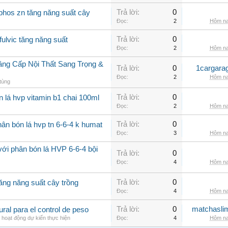
Trả lời:
0
phos zn tăng năng suất cây
Đọc:
2
Hôm na
Trả lời:
0
fulvic tăng năng suất
Đọc:
2
Hôm na
âng Cấp Nội Thất Sang Trọng &
Trả lời:
0
1cargara
Đọc:
2
Hôm na
tùng
Trả lời:
0
n lá hvp vitamin b1 chai 100ml
Đọc:
2
Hôm na
Trả lời:
0
ân bón lá hvp tn 6-6-4 k humat
Đọc:
3
Hôm na
với phân bón lá HVP 6-6-4 bội
Trả lời:
0
Đọc:
4
Hôm na
Trả lời:
0
ăng năng suất cây trồng
Đọc:
4
Hôm na
Trả lời:
0
matchasli
al para el control de peso
 hoạt động dự kiến thực hiện
Đọc:
4
Hôm na