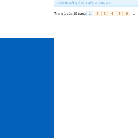
Hiển thị kết quả từ 1 đến 20 của 200
Trang 1 của 10 trang
1
2
3
4
5
6
→