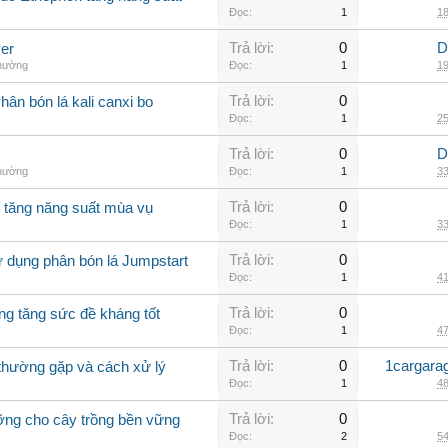
Đọc:
1
18
Trả lời:
0
D
er
thường
Đọc:
1
19
Trả lời:
0
ân bón lá kali canxi bo
Đọc:
1
25
Trả lời:
0
D
thường
Đọc:
1
33
Trả lời:
0
o tăng năng suất mùa vụ
Đọc:
1
33
Trả lời:
0
ử dụng phân bón lá Jumpstart
Đọc:
1
41
Trả lời:
0
ng tăng sức đề kháng tốt
Đọc:
1
47
Trả lời:
0
1cargara
o thường gặp và cách xử lý
Đọc:
1
48
Trả lời:
0
ưỡng cho cây trồng bền vững
Đọc:
2
54