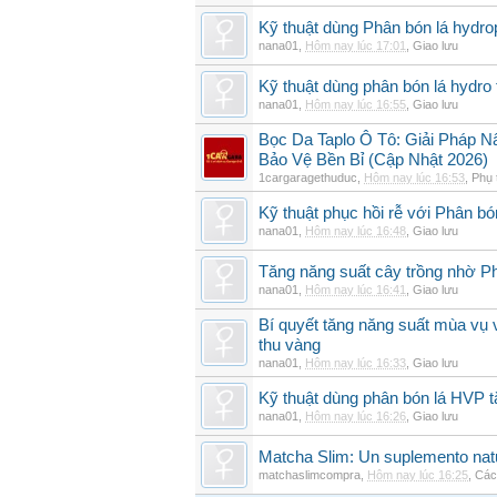
Kỹ thuật dùng Phân bón lá hydro
nana01
,
Hôm nay lúc 17:01
,
Giao lưu
Kỹ thuật dùng phân bón lá hydro 
nana01
,
Hôm nay lúc 16:55
,
Giao lưu
Bọc Da Taplo Ô Tô: Giải Pháp N
Bảo Vệ Bền Bỉ (Cập Nhật 2026)
1cargaragethuduc
,
Hôm nay lúc 16:53
,
Phụ 
Kỹ thuật phục hồi rễ với Phân bó
nana01
,
Hôm nay lúc 16:48
,
Giao lưu
Tăng năng suất cây trồng nhờ Ph
nana01
,
Hôm nay lúc 16:41
,
Giao lưu
Bí quyết tăng năng suất mùa vụ 
thu vàng
nana01
,
Hôm nay lúc 16:33
,
Giao lưu
Kỹ thuật dùng phân bón lá HVP t
nana01
,
Hôm nay lúc 16:26
,
Giao lưu
Matcha Slim: Un suplemento natur
matchaslimcompra
,
Hôm nay lúc 16:25
,
Các