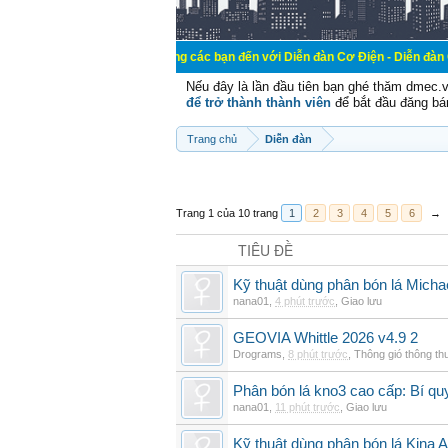
Chào mừng các bạn đến với Diễn đàn Cơ Điện - Diễn đàn Cơ điện là nơi 
Nếu đây là lần đầu tiên bạn ghé thăm dmec.
để trở thành thành viên
để bắt đầu đăng bá
Trang chủ
Diễn đàn
Trang 1 của 10 trang
1
2
3
4
5
6
→
TIÊU ĐỀ
Kỹ thuật dùng phân bón lá Micha
nana01
,
4 phút trước
,
Giao lưu
GEOVIA Whittle 2026 v4.9 2
Drograms
,
8 phút trước
,
Thông gió thông t
Phân bón lá kno3 cao cấp: Bí qu
nana01
,
11 phút trước
,
Giao lưu
Kỹ thuật dùng phân bón lá Kina 