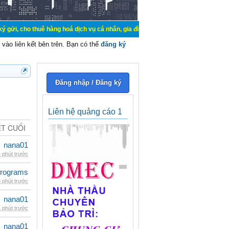
uê hàng hoá dịch vụ cá nhân, gia đình. Mua bán, ký gửi, cho thuê thiết bị hệ 
vào liên kết bên trên. Bạn có thể
đăng ký
Đăng nhập / Đăng ký
Liên hệ quảng cáo 1
ẾT CUỐI
nana01
 phút trước
rograms
 phút trước
nana01
 phút trước
nana01