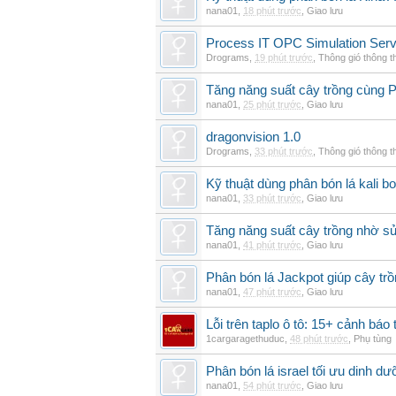
nana01
,
18 phút trước
,
Giao lưu
Process IT OPC Simulation Serv
Drograms
,
19 phút trước
,
Thông gió thông 
Tăng năng suất cây trồng cùng Ph
nana01
,
25 phút trước
,
Giao lưu
dragonvision 1.0
Drograms
,
33 phút trước
,
Thông gió thông 
Kỹ thuật dùng phân bón lá kali b
nana01
,
33 phút trước
,
Giao lưu
Tăng năng suất cây trồng nhờ s
nana01
,
41 phút trước
,
Giao lưu
Phân bón lá Jackpot giúp cây trồ
nana01
,
47 phút trước
,
Giao lưu
Lỗi trên taplo ô tô: 15+ cảnh bá
1cargaragethuduc
,
48 phút trước
,
Phụ tùng
Phân bón lá israel tối ưu dinh d
nana01
,
54 phút trước
,
Giao lưu