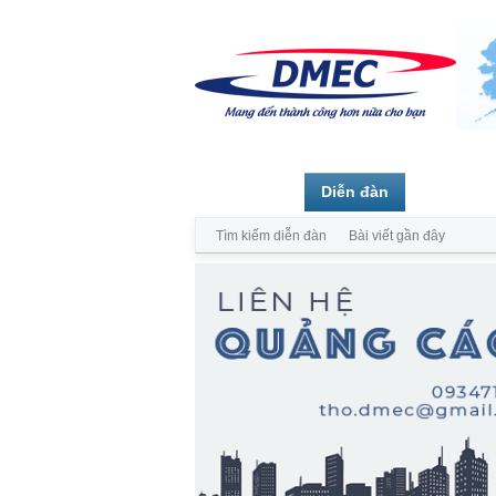
Trang chủ
Diễn đàn
Thành vi
Tìm kiếm diễn đàn
Bài viết gần đây