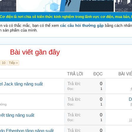
chia sẽ kiến thức kinh nghiệm trong lãnh vực cơ điện, mua bán, ký gửi, cho th
vn và có thắc mắc, bạn có thể xem
các câu hỏi thường gặp
bằng cách nhấn 
n sản phẩm của mình.
Bài viết gần đây
10
Tiếp >
TRẢ LỜI
ĐỌC
BÀI VI
Trả lời:
0
el Jack tăng năng suất
Đọc:
1
4
Trả lời:
0
D
hường
Đọc:
1
8
Trả lời:
0
yết tăng năng suất
Đọc:
1
11
Trả lời:
0
Ado Ethephon tăng năng suất