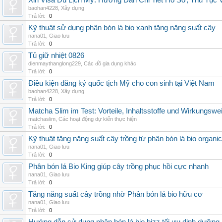
Xin Visa Du Lịch Mỹ: Hướng Dẫn Chi Tiết Hồ Sơ, Thủ Tục
baohan4228
,
Xây dựng
Trả lời:
0
Kỹ thuật sử dụng phân bón lá bio xanh tăng năng suất cây
nana01
,
Giao lưu
Trả lời:
0
Tủ giữ nhiệt 0826
dienmaythanglong229
,
Các đồ gia dụng khác
Trả lời:
0
Điều kiện đăng ký quốc tịch Mỹ cho con sinh tại Việt Nam
baohan4228
,
Xây dựng
Trả lời:
0
Matcha Slim im Test: Vorteile, Inhaltsstoffe und Wirkungswe
matchaslim
,
Các hoạt động dự kiến thực hiện
Trả lời:
0
Kỹ thuật tăng năng suất cây trồng từ phân bón lá bio organic
nana01
,
Giao lưu
Trả lời:
0
Phân bón lá Bio King giúp cây trồng phục hồi cực nhanh
nana01
,
Giao lưu
Trả lời:
0
Tăng năng suất cây trồng nhờ Phân bón lá bio hữu cơ
nana01
,
Giao lưu
Trả lời:
0