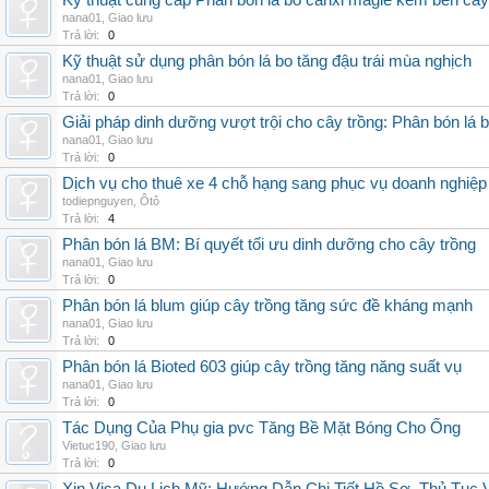
Kỹ thuật cung cấp Phân bón lá bo canxi magie kẽm bền cây
nana01
,
Giao lưu
Trả lời:
0
Kỹ thuật sử dụng phân bón lá bo tăng đậu trái mùa nghịch
nana01
,
Giao lưu
Trả lời:
0
Giải pháp dinh dưỡng vượt trội cho cây trồng: Phân bón lá 
nana01
,
Giao lưu
Trả lời:
0
Dịch vụ cho thuê xe 4 chỗ hạng sang phục vụ doanh nghiệ
todiepnguyen
,
Ôtô
Trả lời:
4
Phân bón lá BM: Bí quyết tối ưu dinh dưỡng cho cây trồng
nana01
,
Giao lưu
Trả lời:
0
Phân bón lá blum giúp cây trồng tăng sức đề kháng mạnh
nana01
,
Giao lưu
Trả lời:
0
Phân bón lá Bioted 603 giúp cây trồng tăng năng suất vụ
nana01
,
Giao lưu
Trả lời:
0
Tác Dụng Của Phụ gia pvc Tăng Bề Mặt Bóng Cho Ống
Vietuc190
,
Giao lưu
Trả lời:
0