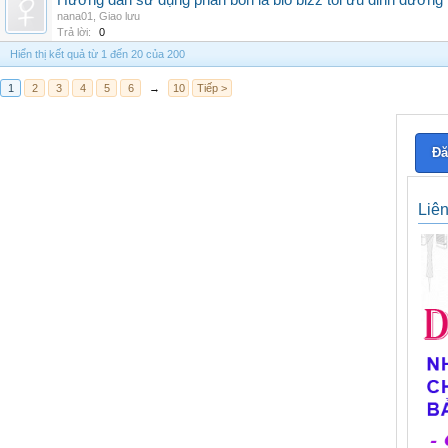
Hướng dẫn sử dụng phân bón lá bio bizz tối ưu dinh dưỡng
nana01
,
Giao lưu
Trả lời:
0
Hiển thị kết quả từ 1 đến 20 của 200
1
2
3
4
5
6
→
10
Tiếp >
Đă
Liê