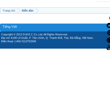
Trang chủ
Diễn đàn
Tiếng Việt
Copyright © 2013 D.M.E.C Co.,Ltd, All Rights Reserved.
Địa chỉ: K190 Lê Duẩn, P. Tân chính, Q. Thanh Khê, Thp. Đà Nẵng, Việt Nam.
Điện thoại: (+84) 5113752506