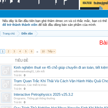
Nếu đây là lần đầu tiên bạn ghé thăm dmec.vn và có thắc mắc, bạn có th
để trở thành thành viên
để bắt đầu đăng bán sản phẩm của mình.
Trang chủ
Diễn đàn
Bài
1
2
3
4
5
6
→
10
Tiếp >
TIÊU ĐỀ
Kinh nghiệm thuê xe 45 chỗ giúp chuyến đi an toàn, tiết kiệ
wifimmarketing01
,
Liên kết
Trả lời:
0
Trạm Quan Trắc Khí Thải Và Cách Vận Hành Hiệu Quả Ch
nhattinseo
,
Các thiết bị khác
Trả lời:
0
Interactive Petrophysics 2025 v25.3.2
Drograms
,
Thông gió thông thường
Trả lời:
0