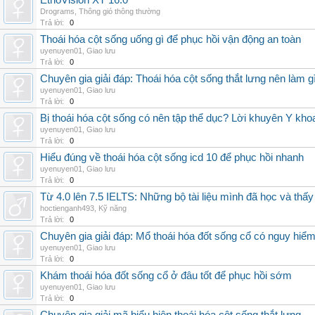
EthoVision XT 16.0
Drograms
,
Thông gió thông thường
Trả lời:
0
Thoái hóa cột sống uống gì để phục hồi vận động an toàn
uyenuyen01
,
Giao lưu
Trả lời:
0
Chuyên gia giải đáp: Thoái hóa cột sống thắt lưng nên làm g
uyenuyen01
,
Giao lưu
Trả lời:
0
Bị thoái hóa cột sống có nên tập thể dục? Lời khuyên Y kho
uyenuyen01
,
Giao lưu
Trả lời:
0
Hiểu đúng về thoái hóa cột sống icd 10 để phục hồi nhanh
uyenuyen01
,
Giao lưu
Trả lời:
0
Từ 4.0 lên 7.5 IELTS: Những bộ tài liệu mình đã học và thấy
hoctienganh493
,
Kỹ năng
Trả lời:
0
Chuyên gia giải đáp: Mổ thoái hóa đốt sống cổ có nguy hiể
uyenuyen01
,
Giao lưu
Trả lời:
0
Khám thoái hóa đốt sống cổ ở đâu tốt để phục hồi sớm
uyenuyen01
,
Giao lưu
Trả lời:
0