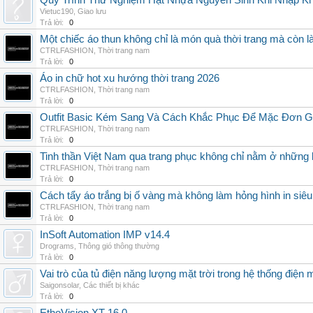
Quy Trình Thử Nghiệm Hạt Nhựa Nguyên Sinh Khi Nhập K
Vietuc190
,
Giao lưu
Trả lời:
0
Một chiếc áo thun không chỉ là món quà thời trang mà còn 
CTRLFASHION
,
Thời trang nam
Trả lời:
0
Áo in chữ hot xu hướng thời trang 2026
CTRLFASHION
,
Thời trang nam
Trả lời:
0
Outfit Basic Kém Sang Và Cách Khắc Phục Để Mặc Đơn 
CTRLFASHION
,
Thời trang nam
Trả lời:
0
Tinh thần Việt Nam qua trang phục không chỉ nằm ở những 
CTRLFASHION
,
Thời trang nam
Trả lời:
0
Cách tẩy áo trắng bị ố vàng mà không làm hỏng hình in siêu
CTRLFASHION
,
Thời trang nam
Trả lời:
0
InSoft Automation IMP v14.4
Drograms
,
Thông gió thông thường
Trả lời:
0
Vai trò của tủ điện năng lượng mặt trời trong hệ thống điện m
Saigonsolar
,
Các thiết bị khác
Trả lời:
0