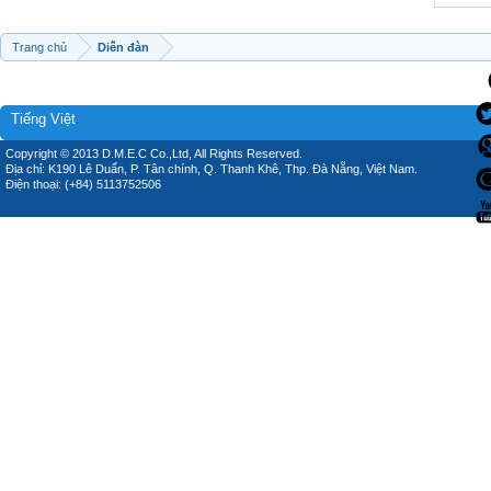
Trang chủ
Diễn đàn
Tiếng Việt
Copyright © 2013 D.M.E.C Co.,Ltd, All Rights Reserved.
Địa chỉ: K190 Lê Duẩn, P. Tân chính, Q. Thanh Khê, Thp. Đà Nẵng, Việt Nam.
Điện thoại: (+84) 5113752506