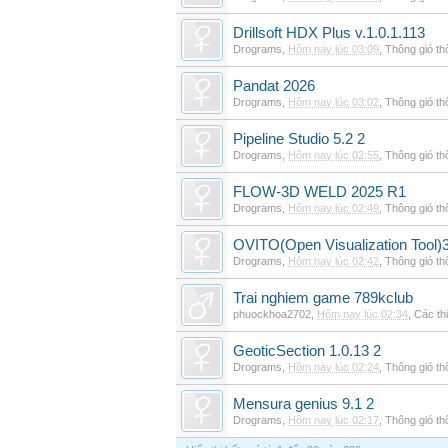
Drillsoft HDX Plus v.1.0.1.113
Drograms
,
Hôm nay lúc 03:09
,
Thông gió t
Pandat 2026
Drograms
,
Hôm nay lúc 03:02
,
Thông gió t
Pipeline Studio 5.2 2
Drograms
,
Hôm nay lúc 02:55
,
Thông gió t
FLOW-3D WELD 2025 R1
Drograms
,
Hôm nay lúc 02:49
,
Thông gió t
OVITO(Open Visualization Tool)3
Drograms
,
Hôm nay lúc 02:42
,
Thông gió t
Trai nghiem game 789kclub
phuockhoa2702
,
Hôm nay lúc 02:34
,
Các thi
GeoticSection 1.0.13 2
Drograms
,
Hôm nay lúc 02:24
,
Thông gió t
Mensura genius 9.1 2
Drograms
,
Hôm nay lúc 02:17
,
Thông gió t