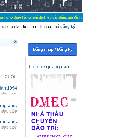
hàng hoá dịch vụ cá nhân, gia đình. Mua bán, ký gửi, cho thuê thiết bị hệ thố
vào liên kết bên trên. Bạn có thể
đăng ký
Đăng nhập / Đăng ký
Liên hệ quảng cáo 1
ẾT CUỐI
Hân 1994
 phút trước
rograms
 phút trước
rograms
 phút trước