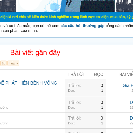
a sẽ kiến thức kinh nghiệm trong lãnh vực cơ điện, mua bán, ký gửi, cho thuê 
vn và có thắc mắc, bạn có thể xem
các câu hỏi thường gặp
bằng cách nhấn 
n sản phẩm của mình.
Bài viết gần đây
10
Tiếp >
TRẢ LỜI
ĐỌC
BÀI VI
ĐỂ PHÁT HIỆN BỆNH VÕNG
Trả lời:
0
Gia 
Đọc:
1
2
Trả lời:
0
D
thường
Đọc:
1
15
Trả lời:
0
D
thường
Đọc:
1
22