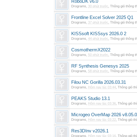
RoboDK v6.0
Drograms
,
30 phút trước
,
Thông gió thông 
Frontline Excel Solver 2025 Q1
Drograms
,
37 phút trước
,
Thông gió thông 
KISSsoft KISSsys 2026.0 2
Drograms
,
44 phút trước
,
Thông gió thông 
CosmothermX2022
Drograms
,
50 phút trước
,
Thông gió thông 
RF Synthesis Genesys 2025
Drograms
,
58 phút trước
,
Thông gió thông 
Filou NC Gorilla 2026.03.31
Drograms
,
Hôm nay lúc 03:44
,
Thông gió t
PEAKS Studio 13.1
Drograms
,
Hôm nay lúc 03:36
,
Thông gió t
Microgeo OverMap 2026 v8.05.
Drograms
,
Hôm nay lúc 03:22
,
Thông gió t
Res3DInv v2026.1
Drograms
,
Hôm nay lúc 03:16
,
Thông gió t