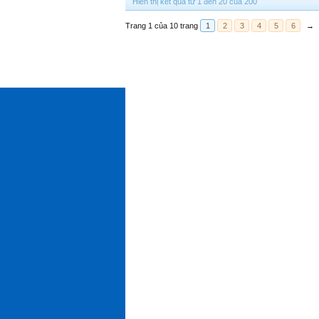
Hiển thị kết quả từ 1 đến 20 của 200
Trang 1 của 10 trang
1
2
3
4
5
6
→