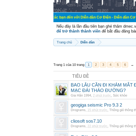
Chào mừng các bạn đến với Diễn đàn Cơ Điện - Diễn đàn Cơ điện là nơi chi
Nếu đây là lần đầu tiên bạn ghé thăm dmec.
để trở thành thành viên
để bắt đầu đăng bá
Trang chủ
Diễn đàn
Trang 1 của 10 trang
1
2
3
4
5
6
→
TIÊU ĐỀ
BAO LÂU CẦN ĐI KHÁM MẮT 
MẠC ĐÁI THÁO ĐƯỜNG?
Gia Hân 1994
,
2 phút trước
,
Sức khỏe
geogiga seismic Pro 9.3 2
Drograms
,
15 phút trước
,
Thông gió thông 
cliosoft sos7.10
Drograms
,
22 phút trước
,
Thông gió thông 