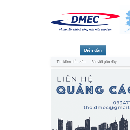
Trang chủ
Diễn đàn
Thành vi
Tìm kiếm diễn đàn
Bài viết gần đây