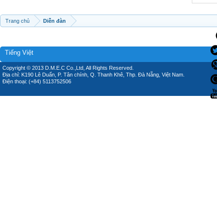
Trang chủ
Diễn đàn
Tiếng Việt
Copyright © 2013 D.M.E.C Co.,Ltd, All Rights Reserved.
Địa chỉ: K190 Lê Duẩn, P. Tân chính, Q. Thanh Khê, Thp. Đà Nẵng, Việt Nam.
Điện thoại: (+84) 5113752506