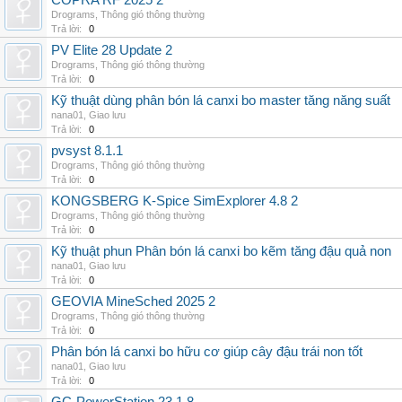
COPRA RF 2025 2
Drograms
,
Thông gió thông thường
Trả lời:
0
PV Elite 28 Update 2
Drograms
,
Thông gió thông thường
Trả lời:
0
Kỹ thuật dùng phân bón lá canxi bo master tăng năng suất
nana01
,
Giao lưu
Trả lời:
0
pvsyst 8.1.1
Drograms
,
Thông gió thông thường
Trả lời:
0
KONGSBERG K-Spice SimExplorer 4.8 2
Drograms
,
Thông gió thông thường
Trả lời:
0
Kỹ thuật phun Phân bón lá canxi bo kẽm tăng đậu quả non
nana01
,
Giao lưu
Trả lời:
0
GEOVIA MineSched 2025 2
Drograms
,
Thông gió thông thường
Trả lời:
0
Phân bón lá canxi bo hữu cơ giúp cây đậu trái non tốt
nana01
,
Giao lưu
Trả lời:
0