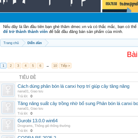
Nếu đây là lần đầu tiên bạn ghé thăm dmec.vn và có thắc mắc, bạn có th
để trở thành thành viên
để bắt đầu đăng bán sản phẩm của mình.
Trang chủ
Diễn đàn
Bài
1
2
3
4
5
6
→
10
Tiếp >
TIÊU ĐỀ
Cách dùng phân bón lá canxi hợp trí giúp cây tăng năng
nana01
,
Giao lưu
Trả lời:
0
Tăng năng suất cây trồng nhờ bổ sung Phân bón lá canxi b
nana01
,
Giao lưu
Trả lời:
0
Gurobi 13.0.0 win64
Drograms
,
Thông gió thông thường
Trả lời:
0