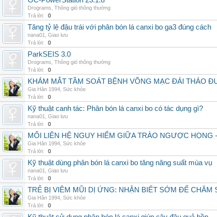
GC-PowerStation 23.1.8
Drograms
,
Thông gió thông thường
Trả lời:
0
Tăng tỷ lệ đậu trái với phân bón lá canxi bo ga3 đúng cách
nana01
,
Giao lưu
Trả lời:
0
ParkSEIS 3.0
Drograms
,
Thông gió thông thường
Trả lời:
0
KHÁM MẮT TẦM SOÁT BỆNH VÕNG MẠC ĐÁI THÁO ĐƯ
Gia Hân 1994
,
Sức khỏe
Trả lời:
0
Kỹ thuật canh tác: Phân bón lá canxi bo có tác dụng gì?
nana01
,
Giao lưu
Trả lời:
0
MỐI LIÊN HỆ NGUY HIỂM GIỮA TRÀO NGƯỢC HỌNG 
Gia Hân 1994
,
Sức khỏe
Trả lời:
0
Kỹ thuật dùng phân bón lá canxi bo tăng năng suất mùa vụ
nana01
,
Giao lưu
Trả lời:
0
TRẺ BỊ VIÊM MŨI DỊ ỨNG: NHẬN BIẾT SỚM ĐỂ CHĂ
Gia Hân 1994
,
Sức khỏe
Trả lời:
0