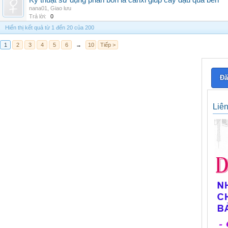
Kỹ thuật sử dụng phân bón lá canxi giúp cây đậu quả bền
nana01
,
Giao lưu
Trả lời:
0
Hiển thị kết quả từ 1 đến 20 của 200
1
2
3
4
5
6
→
10
Tiếp >
Đă
Liê