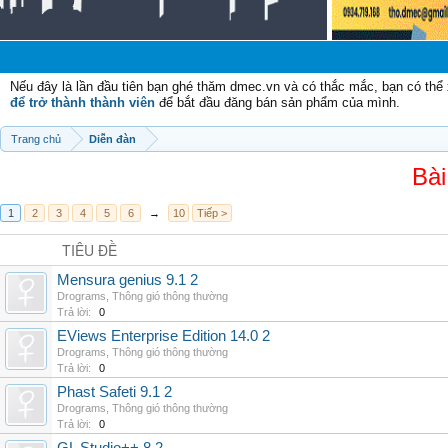
Ch
Nếu đây là lần đầu tiên bạn ghé thăm dmec.vn và có thắc mắc, bạn có th
để trở thành thành viên
để bắt đầu đăng bán sản phẩm của mình.
Trang chủ
Diễn đàn
Bài
1
2
3
4
5
6
→
10
Tiếp >
TIÊU ĐỀ
Mensura genius 9.1 2
Drograms
,
Thông gió thông thường
Trả lời:
0
EViews Enterprise Edition 14.0 2
Drograms
,
Thông gió thông thường
Trả lời:
0
Phast Safeti 9.1 2
Drograms
,
Thông gió thông thường
Trả lời:
0