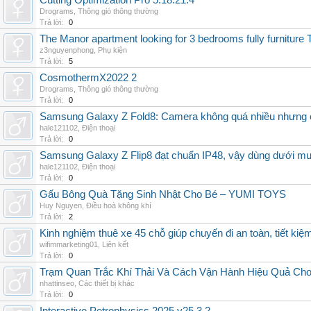
Cutting Optimization Pro 5.18.21.4
Drograms
,
Thông gió thông thường
Trả lời:
0
The Manor apartment looking for 3 bedrooms fully furnitur
z3nguyenphong
,
Phụ kiện
Trả lời:
5
CosmothermX2022 2
Drograms
,
Thông gió thông thường
Trả lời:
0
Samsung Galaxy Z Fold8: Camera không quá nhiều nhưng 
hale121102
,
Điện thoại
Trả lời:
0
Samsung Galaxy Z Flip8 đạt chuẩn IP48, vậy dùng dưới m
hale121102
,
Điện thoại
Trả lời:
0
Gấu Bông Quà Tặng Sinh Nhật Cho Bé – YUMI TOYS
Huy Nguyen
,
Điều hoà không khí
Trả lời:
2
Kinh nghiệm thuê xe 45 chỗ giúp chuyến đi an toàn, tiết kiệ
wifimmarketing01
,
Liên kết
Trả lời:
0
Trạm Quan Trắc Khí Thải Và Cách Vận Hành Hiệu Quả Ch
nhattinseo
,
Các thiết bị khác
Trả lời:
0