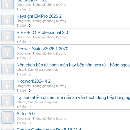
GL Studio++ 8.2
Drograms
,
Thông gió thông thường
Trả lời:
0
Keysight EMPro 2026 2
Drograms
,
Thông gió thông thường
Trả lời:
0
PIPE-FLO Professional 2.0
Drograms
,
Thông gió thông thường
Trả lời:
0
Deswik Suite v2026.1.2070
Drograms
,
Thông gió thông thường
Trả lời:
0
Nên chọn bếp từ hoàn toàn hay bếp hỗn hợp từ - hồng ngoại 
pthao6
,
Các đồ gia dụng khác
Trả lời:
0
Klocwork2024.4 2
Drograms
,
Thông gió thông thường
Trả lời:
0
Tại sao nhiều chị em mê nấu ăn vẫn thích dùng bếp hồng n
pthao6
,
Các đồ gia dụng khác
Trả lời:
0
Aztec 5.0
Drograms
,
Thông gió thông thường
Trả lời:
0