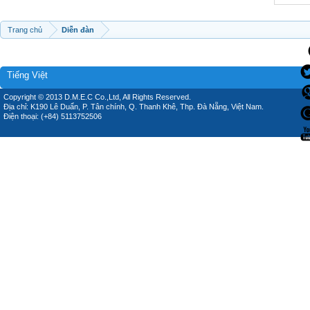
Trang chủ
Diễn đàn
Tiếng Việt
Copyright © 2013 D.M.E.C Co.,Ltd, All Rights Reserved.
Địa chỉ: K190 Lê Duẩn, P. Tân chính, Q. Thanh Khê, Thp. Đà Nẵng, Việt Nam.
Điện thoại: (+84) 5113752506