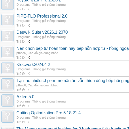
Keysight EMPro 2026 2
Drograms
,
Thông gió thông thường
Trả lời:
0
PIPE-FLO Professional 2.0
Drograms
,
Thông gió thông thường
Trả lời:
0
Deswik Suite v2026.1.2070
Drograms
,
Thông gió thông thường
Trả lời:
0
Nên chọn bếp từ hoàn toàn hay bếp hỗn hợp từ - hồng ngoại 
pthao6
,
Các đồ gia dụng khác
Trả lời:
0
Klocwork2024.4 2
Drograms
,
Thông gió thông thường
Trả lời:
0
Tại sao nhiều chị em mê nấu ăn vẫn thích dùng bếp hồng n
pthao6
,
Các đồ gia dụng khác
Trả lời:
0
Aztec 5.0
Drograms
,
Thông gió thông thường
Trả lời:
0
Cutting Optimization Pro 5.18.21.4
Drograms
,
Thông gió thông thường
Trả lời:
0