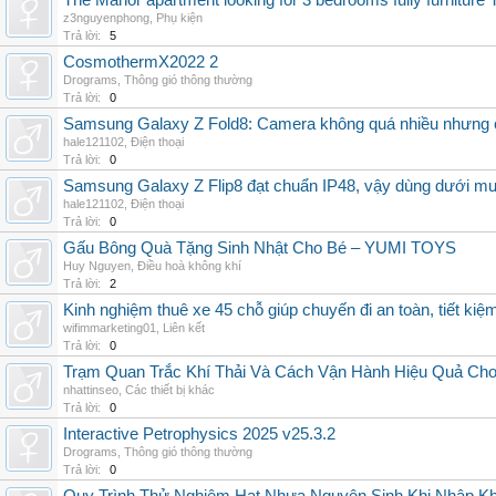
The Manor apartment looking for 3 bedrooms fully furnitur
z3nguyenphong
,
Phụ kiện
Trả lời:
5
CosmothermX2022 2
Drograms
,
Thông gió thông thường
Trả lời:
0
Samsung Galaxy Z Fold8: Camera không quá nhiều nhưng 
hale121102
,
Điện thoại
Trả lời:
0
Samsung Galaxy Z Flip8 đạt chuẩn IP48, vậy dùng dưới m
hale121102
,
Điện thoại
Trả lời:
0
Gấu Bông Quà Tặng Sinh Nhật Cho Bé – YUMI TOYS
Huy Nguyen
,
Điều hoà không khí
Trả lời:
2
Kinh nghiệm thuê xe 45 chỗ giúp chuyến đi an toàn, tiết kiệ
wifimmarketing01
,
Liên kết
Trả lời:
0
Trạm Quan Trắc Khí Thải Và Cách Vận Hành Hiệu Quả Ch
nhattinseo
,
Các thiết bị khác
Trả lời:
0
Interactive Petrophysics 2025 v25.3.2
Drograms
,
Thông gió thông thường
Trả lời:
0