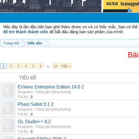
Chào mừn
Nếu đây là lần đầu tiên bạn ghé thăm dmec.vn và có thắc mắc, bạn có th
để trở thành thành viên
để bắt đầu đăng bán sản phẩm của mình.
Trang chủ
Diễn đàn
Bài
1
2
3
4
5
6
→
10
Tiếp >
TIÊU ĐỀ
EViews Enterprise Edition 14.0 2
Drograms
,
Thông gió thông thường
Trả lời:
0
Phast Safeti 9.1 2
Drograms
,
Thông gió thông thường
Trả lời:
0
GL Studio++ 8.2
Drograms
,
Thông gió thông thường
Trả lời:
0