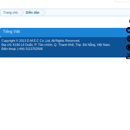
Trang chủ
Diễn đàn
Tiếng Việt
Copyright © 2013 D.M.E.C Co.,Ltd, All Rights Reserved.
Địa chỉ: K190 Lê Duẩn, P. Tân chính, Q. Thanh Khê, Thp. Đà Nẵng, Việt Nam.
Điện thoại: (+84) 5113752506