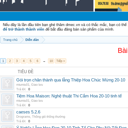
C
Nếu đây là lần đầu tiên bạn ghé thăm dmec.vn và có thắc mắc, bạn có th
để trở thành thành viên
để bắt đầu đăng bán sản phẩm của mình.
Trang chủ
Diễn đàn
Bài
1
2
3
4
5
6
→
10
Tiếp >
TIÊU ĐỀ
Gói trọn chân thành qua lẵng Thiệp Hoa Chúc Mừng 20-10
miumiu01
,
Giao lưu
Trả lời:
0
Tiệm Hoa Maison: Nghệ thuật Thi Cắm Hoa 20-10 tinh tế
miumiu01
,
Giao lưu
Trả lời:
0
caeses 5.2.6
Drograms
,
Thông gió thông thường
Trả lời:
0