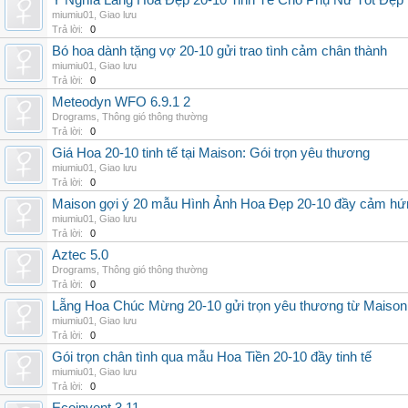
Ý Nghĩa Lẵng Hoa Đẹp 20-10 Tinh Tế Cho Phụ Nữ Tốt Đẹp
miumiu01
,
Giao lưu
Trả lời:
0
Bó hoa dành tặng vợ 20-10 gửi trao tình cảm chân thành
miumiu01
,
Giao lưu
Trả lời:
0
Meteodyn WFO 6.9.1 2
Drograms
,
Thông gió thông thường
Trả lời:
0
Giá Hoa 20-10 tinh tế tại Maison: Gói trọn yêu thương
miumiu01
,
Giao lưu
Trả lời:
0
Maison gợi ý 20 mẫu Hình Ảnh Hoa Đẹp 20-10 đầy cảm hứ
miumiu01
,
Giao lưu
Trả lời:
0
Aztec 5.0
Drograms
,
Thông gió thông thường
Trả lời:
0
Lẵng Hoa Chúc Mừng 20-10 gửi trọn yêu thương từ Maison
miumiu01
,
Giao lưu
Trả lời:
0
Gói trọn chân tình qua mẫu Hoa Tiền 20-10 đầy tinh tế
miumiu01
,
Giao lưu
Trả lời:
0