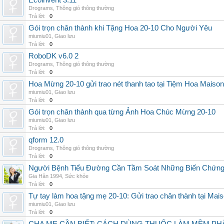
Ecoinvent 3.11
Drograms
,
Thông gió thông thường
Trả lời:
0
Gói trọn chân thành khi Tặng Hoa 20-10 Cho Người Yêu
miumiu01
,
Giao lưu
Trả lời:
0
RoboDK v6.0 2
Drograms
,
Thông gió thông thường
Trả lời:
0
Hoa Mừng 20-10 gửi trao nét thanh tao tại Tiệm Hoa Maison
miumiu01
,
Giao lưu
Trả lời:
0
Gói trọn chân thành qua từng Ảnh Hoa Chúc Mừng 20-10
miumiu01
,
Giao lưu
Trả lời:
0
qform 12.0
Drograms
,
Thông gió thông thường
Trả lời:
0
Người Bệnh Tiểu Đường Cần Tầm Soát Những Biến Chứng
Gia Hân 1994
,
Sức khỏe
Trả lời:
0
Tự tay làm hoa tặng mẹ 20-10: Gửi trao chân thành tại Mai
miumiu01
,
Giao lưu
Trả lời:
0