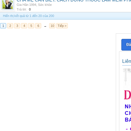
CHA MẸ CẦN BIẾT: CÁCH DÙNG THUỐC LÀM MỀM PH
Gia Hân 1994
,
Sức khỏe
Trả lời:
0
Hiển thị kết quả từ 1 đến 20 của 200
1
2
3
4
5
6
→
10
Tiếp >
Đă
Liê