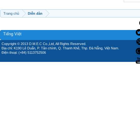
Trang chủ
Diễn đàn
Tiếng Việt
Copyright © 2013 D.M.E.C Co.,Ltd, All Rights Reserved.
Địa chỉ: K190 Lê Duẩn, P. Tân chính, Q. Thanh Khê, Thp. Đà Nẵng, Việt Nam.
Điện thoại: (+84) 5113752506