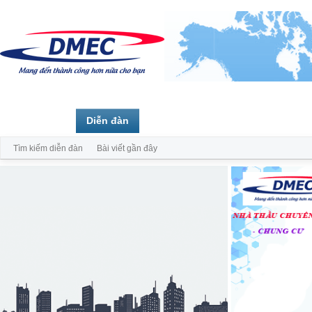
Trang chủ
Diễn đàn
Thành viên
Tìm kiếm diễn đàn
Bài viết gần đây