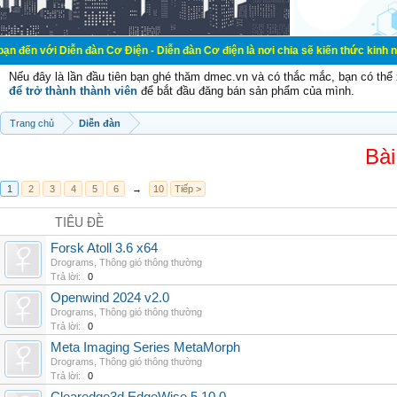
ễn đàn Cơ Điện - Diễn đàn Cơ điện là nơi chia sẽ kiến thức kinh nghiệm trong 
Nếu đây là lần đầu tiên bạn ghé thăm dmec.vn và có thắc mắc, bạn có th
để trở thành thành viên
để bắt đầu đăng bán sản phẩm của mình.
Trang chủ
Diễn đàn
Bài
1
2
3
4
5
6
→
10
Tiếp >
TIÊU ĐỀ
Forsk Atoll 3.6 x64
Drograms
,
Thông gió thông thường
Trả lời:
0
Openwind 2024 v2.0
Drograms
,
Thông gió thông thường
Trả lời:
0
Meta Imaging Series MetaMorph
Drograms
,
Thông gió thông thường
Trả lời:
0