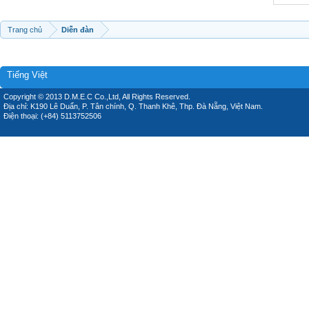
Trang chủ
Diễn đàn
Tiếng Việt
Copyright © 2013 D.M.E.C Co.,Ltd, All Rights Reserved.
Địa chỉ: K190 Lê Duẩn, P. Tân chính, Q. Thanh Khê, Thp. Đà Nẵng, Việt Nam.
Điện thoại: (+84) 5113752506