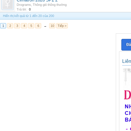
Cimatron 2026 SP2 2
Drograms
,
Thông gió thông thường
Trả lời:
0
Hiển thị kết quả từ 1 đến 20 của 200
1
2
3
4
5
6
→
10
Tiếp >
Đă
Liê