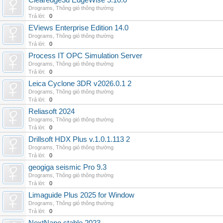
Clearedge3d EdgeWise 5.10.0
Drograms
,
Thông gió thông thường
Trả lời:
0
EViews Enterprise Edition 14.0
Drograms
,
Thông gió thông thường
Trả lời:
0
Process IT OPC Simulation Server
Drograms
,
Thông gió thông thường
Trả lời:
0
Leica Cyclone 3DR v2026.0.1 2
Drograms
,
Thông gió thông thường
Trả lời:
0
Reliasoft 2024
Drograms
,
Thông gió thông thường
Trả lời:
0
Drillsoft HDX Plus v.1.0.1.113 2
Drograms
,
Thông gió thông thường
Trả lời:
0
geogiga seismic Pro 9.3
Drograms
,
Thông gió thông thường
Trả lời:
0
Limaguide Plus 2025 for Window
Drograms
,
Thông gió thông thường
Trả lời:
0