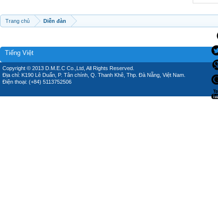
Trang chủ
Diễn đàn
Tiếng Việt
Copyright © 2013 D.M.E.C Co.,Ltd, All Rights Reserved.
Địa chỉ: K190 Lê Duẩn, P. Tân chính, Q. Thanh Khê, Thp. Đà Nẵng, Việt Nam.
Điện thoại: (+84) 5113752506