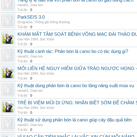
Tăng tỷ lệ đậu trái với phân bón lá canxi bo ga3 đúng cách
nana01
,
Giao lưu
Trả lời:
0
ParkSEIS 3.0
Drograms
,
Thông gió thông thường
Trả lời:
0
KHÁM MẮT TẦM SOÁT BỆNH VÕNG MẠC ĐÁI THÁO ĐƯ
Gia Hân 1994
,
Sức khỏe
Trả lời:
0
Kỹ thuật canh tác: Phân bón lá canxi bo có tác dụng gì?
nana01
,
Giao lưu
Trả lời:
0
MỐI LIÊN HỆ NGUY HIỂM GIỮA TRÀO NGƯỢC HỌNG 
Gia Hân 1994
,
Sức khỏe
Trả lời:
0
Kỹ thuật dùng phân bón lá canxi bo tăng năng suất mùa vụ
nana01
,
Giao lưu
Trả lời:
0
TRẺ BỊ VIÊM MŨI DỊ ỨNG: NHẬN BIẾT SỚM ĐỂ CHĂ
Gia Hân 1994
,
Sức khỏe
Trả lời:
0
Kỹ thuật sử dụng phân bón lá canxi giúp cây đậu quả bền
nana01
,
Giao lưu
Trả lời:
0