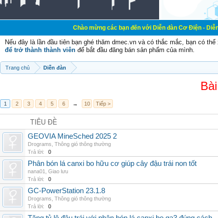
Chào mừng các bạn đến với Diễn đàn Cơ Điện - Diễn đàn Cơ điện l
Nếu đây là lần đầu tiên bạn ghé thăm dmec.vn và có thắc mắc, bạn có th
để trở thành thành viên
để bắt đầu đăng bán sản phẩm của mình.
Trang chủ
Diễn đàn
Bài
1
2
3
4
5
6
→
10
Tiếp >
TIÊU ĐỀ
GEOVIA MineSched 2025 2
Drograms
,
Thông gió thông thường
Trả lời:
0
Phân bón lá canxi bo hữu cơ giúp cây đậu trái non tốt
nana01
,
Giao lưu
Trả lời:
0
GC-PowerStation 23.1.8
Drograms
,
Thông gió thông thường
Trả lời:
0