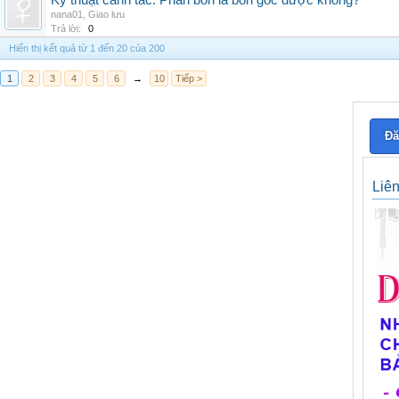
Kỹ thuật canh tác: Phân bón lá bón gốc được không?
nana01
,
Giao lưu
Trả lời:
0
Hiển thị kết quả từ 1 đến 20 của 200
1
2
3
4
5
6
→
10
Tiếp >
Đă
Liê