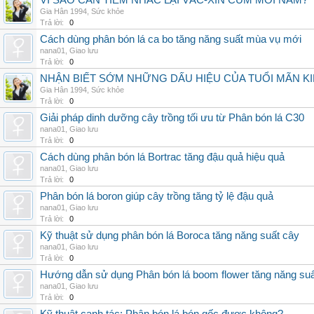
VÌ SAO CẦN TIÊM NHẮC LẠI VẮC-XIN CÚM MỖI NĂM?
Gia Hân 1994
,
Sức khỏe
Trả lời:
0
Cách dùng phân bón lá ca bo tăng năng suất mùa vụ mới
nana01
,
Giao lưu
Trả lời:
0
NHẬN BIẾT SỚM NHỮNG DẤU HIỆU CỦA TUỔI MÃN K
Gia Hân 1994
,
Sức khỏe
Trả lời:
0
Giải pháp dinh dưỡng cây trồng tối ưu từ Phân bón lá C30
nana01
,
Giao lưu
Trả lời:
0
Cách dùng phân bón lá Bortrac tăng đậu quả hiệu quả
nana01
,
Giao lưu
Trả lời:
0
Phân bón lá boron giúp cây trồng tăng tỷ lệ đậu quả
nana01
,
Giao lưu
Trả lời:
0
Kỹ thuật sử dụng phân bón lá Boroca tăng năng suất cây
nana01
,
Giao lưu
Trả lời:
0
Hướng dẫn sử dụng Phân bón lá boom flower tăng năng suấ
nana01
,
Giao lưu
Trả lời:
0