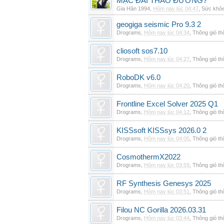
MẠC ĐÁI THÁO ĐƯỜNG?
Gia Hân 1994
,
Hôm nay lúc 04:47
,
Sức khỏ
geogiga seismic Pro 9.3 2
Drograms
,
Hôm nay lúc 04:34
,
Thông gió t
cliosoft sos7.10
Drograms
,
Hôm nay lúc 04:27
,
Thông gió t
RoboDK v6.0
Drograms
,
Hôm nay lúc 04:20
,
Thông gió t
Frontline Excel Solver 2025 Q1
Drograms
,
Hôm nay lúc 04:12
,
Thông gió t
KISSsoft KISSsys 2026.0 2
Drograms
,
Hôm nay lúc 04:05
,
Thông gió t
CosmothermX2022
Drograms
,
Hôm nay lúc 03:59
,
Thông gió t
RF Synthesis Genesys 2025
Drograms
,
Hôm nay lúc 03:51
,
Thông gió t
Filou NC Gorilla 2026.03.31
Drograms
,
Hôm nay lúc 03:44
,
Thông gió t