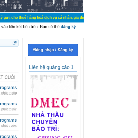
uê hàng hoá dịch vụ cá nhân, gia đình. Mua bán, ký gửi, cho thuê thiết bị hệ t
vào liên kết bên trên. Bạn có thể
đăng ký
Đăng nhập / Đăng ký
Liên hệ quảng cáo 1
ẾT CUỐI
rograms
 phút trước
rograms
 phút trước
rograms
 phút trước
rograms