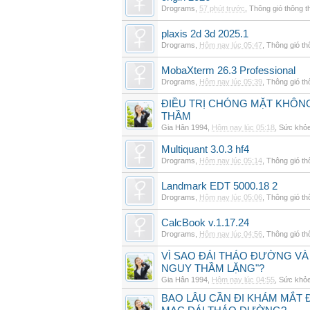
Drograms
,
57 phút trước
,
Thông gió thông 
plaxis 2d 3d 2025.1
Drograms
,
Hôm nay lúc 05:47
,
Thông gió t
MobaXterm 26.3 Professional
Drograms
,
Hôm nay lúc 05:39
,
Thông gió t
ĐIỀU TRỊ CHÓNG MẶT KHÔNG
THẦM
Gia Hân 1994
,
Hôm nay lúc 05:18
,
Sức khỏ
Multiquant 3.0.3 hf4
Drograms
,
Hôm nay lúc 05:14
,
Thông gió t
Landmark EDT 5000.18 2
Drograms
,
Hôm nay lúc 05:06
,
Thông gió t
CalcBook v.1.17.24
Drograms
,
Hôm nay lúc 04:56
,
Thông gió t
VÌ SAO ĐÁI THÁO ĐƯỜNG VÀ
NGUY THẦM LẶNG"?
Gia Hân 1994
,
Hôm nay lúc 04:55
,
Sức khỏ
BAO LÂU CẦN ĐI KHÁM MẮT 