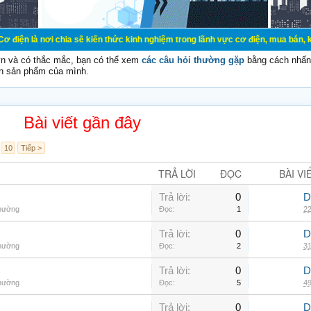
chia sẽ kiến thức kinh nghiệm trong lãnh vực cơ điện, mua bán, ký gửi, cho th
vn và có thắc mắc, bạn có thể xem
các câu hỏi thường gặp
bằng cách nhấn 
n sản phẩm của mình.
Bài viết gần đây
10
Tiếp >
TRẢ LỜI
ĐỌC
BÀI VI
Trả lời:
0
D
thường
Đọc:
1
22
Trả lời:
0
D
thường
Đọc:
2
31
Trả lời:
0
D
thường
Đọc:
5
49
Trả lời:
0
D