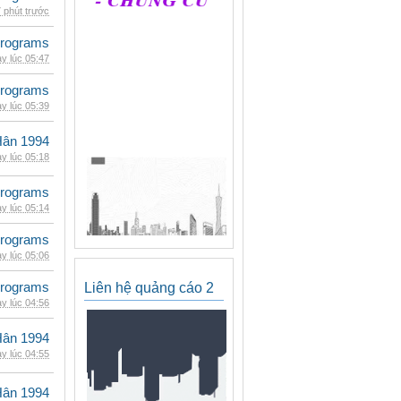
 phút trước
rograms
y lúc 05:47
rograms
y lúc 05:39
Hân 1994
y lúc 05:18
rograms
y lúc 05:14
rograms
y lúc 05:06
rograms
Liên hệ quảng cáo 2
y lúc 04:56
Hân 1994
y lúc 04:55
Hân 1994