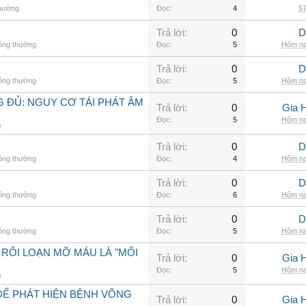
thường
Đọc:
4
57
Trả lời:
0
D
hông thường
Đọc:
5
Hôm na
Trả lời:
0
D
hông thường
Đọc:
5
Hôm na
 ĐỦ: NGUY CƠ TÁI PHÁT ÂM
Trả lời:
0
Gia 
Đọc:
5
Hôm na
e
Trả lời:
0
D
hông thường
Đọc:
4
Hôm na
Trả lời:
0
D
hông thường
Đọc:
6
Hôm na
Trả lời:
0
D
hông thường
Đọc:
5
Hôm na
 RỐI LOẠN MỠ MÁU LÀ "MỐI
Trả lời:
0
Gia 
Đọc:
5
Hôm na
e
ĐỂ PHÁT HIỆN BỆNH VÕNG
Trả lời:
0
Gia 