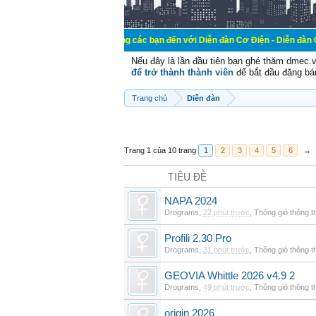
Chào mừng các bạn đến với Diễn đàn Cơ Điện - Diễn đàn Cơ điện là nơi 
Nếu đây là lần đầu tiên bạn ghé thăm dmec.
để trở thành thành viên
để bắt đầu đăng bá
Trang chủ
Diễn đàn
Trang 1 của 10 trang
1
2
3
4
5
6
→
TIÊU ĐỀ
NAPA 2024
Drograms
,
22 phút trước
,
Thông gió thông 
Profili 2.30 Pro
Drograms
,
31 phút trước
,
Thông gió thông 
GEOVIA Whittle 2026 v4.9 2
Drograms
,
49 phút trước
,
Thông gió thông 
origin 2026