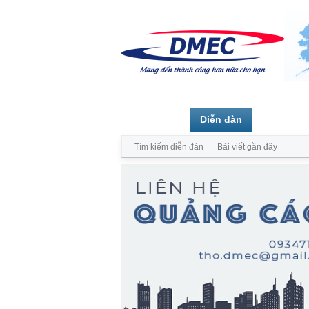
Trang chủ
Diễn đàn
Thành vi
Tìm kiếm diễn đàn
Bài viết gần đây