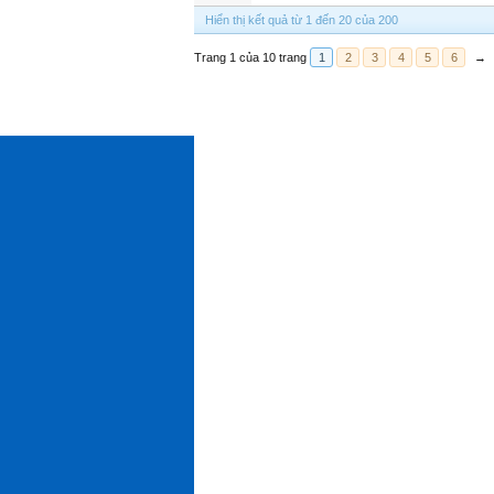
Hiển thị kết quả từ 1 đến 20 của 200
Trang 1 của 10 trang
1
2
3
4
5
6
→