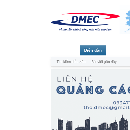
Trang chủ
Diễn đàn
Thành vi
Tìm kiếm diễn đàn
Bài viết gần đây