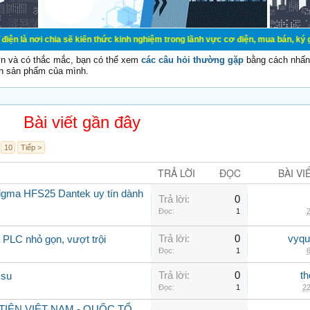
ia sẽ kiến thức kinh nghiệm trong lãnh vực cơ điện, mua bán, ký gửi, cho thuê 
vn và có thắc mắc, bạn có thể xem
các câu hỏi thường gặp
bằng cách nhấn 
n sản phẩm của mình.
Bài viết gần đây
10
Tiếp >
TRẢ LỜI
ĐỌC
BÀI VI
sigma HFS25 Dantek uy tín dành
Trả lời:
0
Đọc:
1
2
Trả lời:
0
vyqu
PLC nhỏ gọn, vượt trội
Đọc:
1
6
Trả lời:
0
th
 su
Đọc:
1
22
IÊN VIỆT NAM - QUỐC TỔ