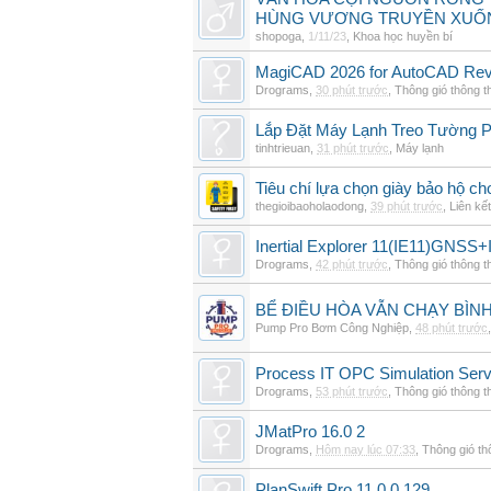
HÙNG VƯƠNG TRUYỀN XUỐ
shopoga
,
1/11/23
,
Khoa học huyền bí
MagiCAD 2026 for AutoCAD Revi
Drograms
,
30 phút trước
,
Thông gió thông 
Lắp Đặt Máy Lạnh Treo Tường 
tinhtrieuan
,
31 phút trước
,
Máy lạnh
Tiêu chí lựa chọn giày bảo hộ ch
thegioibaoholaodong
,
39 phút trước
,
Liên kết
Inertial Explorer 11(IE11)GNSS+
Drograms
,
42 phút trước
,
Thông gió thông 
BỂ ĐIỀU HÒA VẪN CHẠY BÌ
Pump Pro Bơm Công Nghiệp
,
48 phút trước
Process IT OPC Simulation Serv
Drograms
,
53 phút trước
,
Thông gió thông 
JMatPro 16.0 2
Drograms
,
Hôm nay lúc 07:33
,
Thông gió t
PlanSwift Pro 11.0.0.129