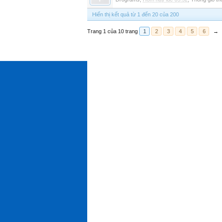
Hiển thị kết quả từ 1 đến 20 của 200
Trang 1 của 10 trang
1
2
3
4
5
6
→