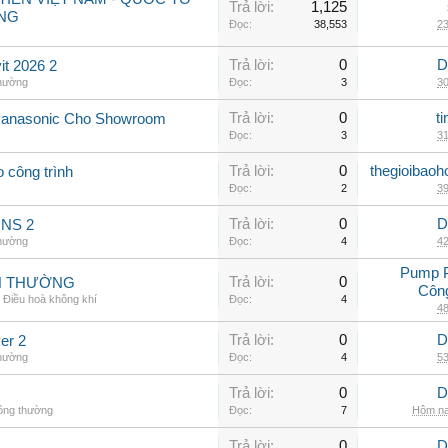
Trả lời:
1,125
NG
Đọc:
38,553
23
Trả lời:
0
D
t 2026 2
thường
Đọc:
3
30
Trả lời:
0
t
Panasonic Cho Showroom
Đọc:
3
31
Trả lời:
0
thegioibaoh
o công trình
Đọc:
2
39
Trả lời:
0
D
INS 2
thường
Đọc:
4
42
Pump 
Trả lời:
0
NH THƯỜNG
Côn
,
Điều hoà không khí
Đọc:
4
48
Trả lời:
0
D
er 2
thường
Đọc:
4
53
Trả lời:
0
D
hông thường
Đọc:
7
Hôm na
Trả lời:
0
D