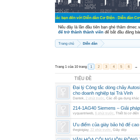
Chào mừng các bạn đến với Diễn đàn Cơ Điện - Diễn đàn Cơ điện là nơi ch
Nếu đây là lần đầu tiên bạn ghé thăm dmec.
để trở thành thành viên
để bắt đầu đăng bá
Trang chủ
Diễn đàn
Trang 1 của 10 trang
1
2
3
4
5
6
→
TIÊU ĐỀ
Đại lý Công tắc dòng chảy Auto
cho doanh nghiệp tại Trà Vinh
Dantek
,
2 phút trước
,
Các đồ gia dụng khác
214-1AG40 Siemens – Giải pháp 
vyquantriweb
,
6 phút trước
,
Thiết bị cơ điện
Ưu điểm của giày bảo hộ đế cao
thegioigiay
,
22 phút trước
,
Giày dép
VĂN HÓA CỘI NGUỒN RỒNG T