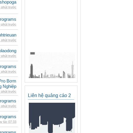
shopoga
 phút trước
rograms
 phút trước
inhtrieuan
 phút trước
olaodong
 phút trước
rograms
 phút trước
Pro Bơm
g Nghiệp
 phút trước
Liên hệ quảng cáo 2
rograms
 phút trước
rograms
y lúc 07:33
rograms