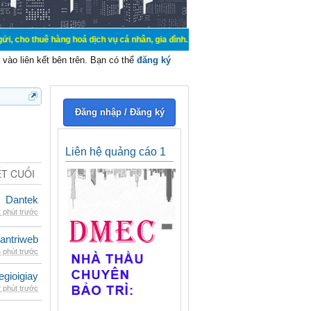
hàng hoá dịch vụ cá nhân, gia đình. Mua bán, ký gửi, cho thuê thiết bị hệ thố
vào liên kết bên trên. Bạn có thể
đăng ký
Đăng nhập / Đăng ký
Liên hệ quảng cáo 1
ẾT CUỐI
Dantek
 phút trước
antriweb
 phút trước
egioigiay
 phút trước