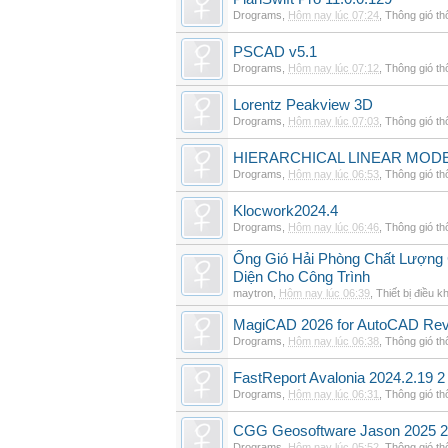
Drograms
,
Hôm nay lúc 07:24
,
Thông gió t
PSCAD v5.1
Drograms
,
Hôm nay lúc 07:12
,
Thông gió t
Lorentz Peakview 3D
Drograms
,
Hôm nay lúc 07:03
,
Thông gió t
HIERARCHICAL LINEAR MODE
Drograms
,
Hôm nay lúc 06:53
,
Thông gió t
Klocwork2024.4
Drograms
,
Hôm nay lúc 06:46
,
Thông gió t
Ống Gió Hải Phòng Chất Lượng 
Diện Cho Công Trình
maytron
,
Hôm nay lúc 06:39
,
Thiết bị điều k
MagiCAD 2026 for AutoCAD Rev
Drograms
,
Hôm nay lúc 06:38
,
Thông gió t
FastReport Avalonia 2024.2.19 2
Drograms
,
Hôm nay lúc 06:31
,
Thông gió t
CGG Geosoftware Jason 2025 2
Drograms
,
Hôm nay lúc 05:52
,
Thông gió t