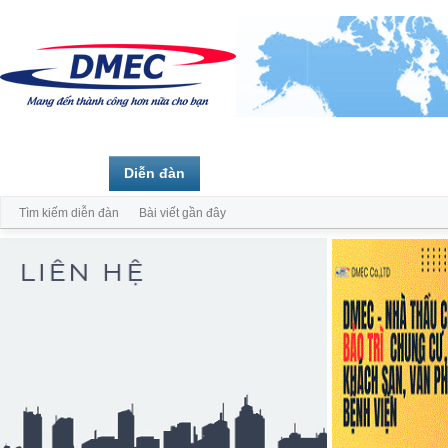
Trang chủ
Diễn đàn
Thành viên
Tìm kiếm diễn đàn
Bài viết gần đây