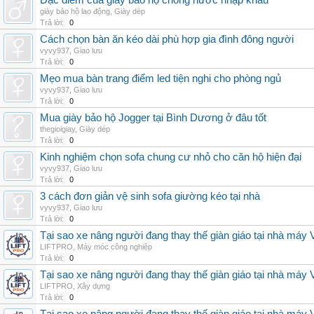
Đặc điểm của giày bảo hộ chống nước nhập khẩu
giày bảo hộ lao động
,
Giày dép
Trả lời:
0
Cách chọn bàn ăn kéo dài phù hợp gia đình đông người
vyvy937
,
Giao lưu
Trả lời:
0
Mẹo mua bàn trang điểm led tiện nghi cho phòng ngủ
vyvy937
,
Giao lưu
Trả lời:
0
Mua giày bảo hộ Jogger tại Bình Dương ở đâu tốt
thegioigiay
,
Giày dép
Trả lời:
0
Kinh nghiệm chọn sofa chung cư nhỏ cho căn hộ hiện đại
vyvy937
,
Giao lưu
Trả lời:
0
3 cách đơn giản vệ sinh sofa giường kéo tại nhà
vyvy937
,
Giao lưu
Trả lời:
0
Tại sao xe nâng người đang thay thế giàn giáo tại nhà máy
LIFTPRO
,
Máy móc công nghiệp
Trả lời:
0
Tại sao xe nâng người đang thay thế giàn giáo tại nhà máy
LIFTPRO
,
Xây dựng
Trả lời:
0