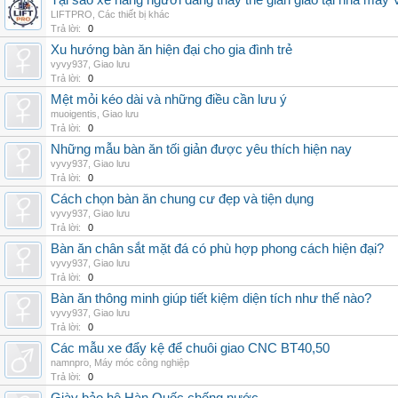
Tại sao xe nâng người đang thay thế giàn giáo tại nhà máy
LIFTPRO
,
Các thiết bị khác
Trả lời:
0
Xu hướng bàn ăn hiện đại cho gia đình trẻ
vyvy937
,
Giao lưu
Trả lời:
0
Mệt mỏi kéo dài và những điều cần lưu ý
muoigentis
,
Giao lưu
Trả lời:
0
Những mẫu bàn ăn tối giản được yêu thích hiện nay
vyvy937
,
Giao lưu
Trả lời:
0
Cách chọn bàn ăn chung cư đẹp và tiện dụng
vyvy937
,
Giao lưu
Trả lời:
0
Bàn ăn chân sắt mặt đá có phù hợp phong cách hiện đại?
vyvy937
,
Giao lưu
Trả lời:
0
Bàn ăn thông minh giúp tiết kiệm diện tích như thế nào?
vyvy937
,
Giao lưu
Trả lời:
0
Các mẫu xe đẩy kệ để chuôi giao CNC BT40,50
namnpro
,
Máy móc công nghiệp
Trả lời:
0