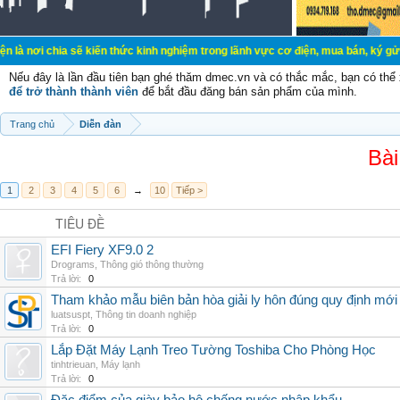
ơi chia sẽ kiến thức kinh nghiệm trong lãnh vực cơ điện, mua bán, ký gửi, cho
Nếu đây là lần đầu tiên bạn ghé thăm dmec.vn và có thắc mắc, bạn có th
để trở thành thành viên
để bắt đầu đăng bán sản phẩm của mình.
Trang chủ
Diễn đàn
Bài
1
2
3
4
5
6
→
10
Tiếp >
TIÊU ĐỀ
EFI Fiery XF9.0 2
Drograms
,
Thông gió thông thường
Trả lời:
0
Tham khảo mẫu biên bản hòa giải ly hôn đúng quy định mới
luatsuspt
,
Thông tin doanh nghiệp
Trả lời:
0
Lắp Đặt Máy Lạnh Treo Tường Toshiba Cho Phòng Học
tinhtrieuan
,
Máy lạnh
Trả lời:
0