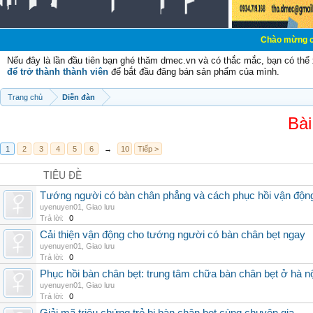
Chào mừng các bạn đến vớ
Nếu đây là lần đầu tiên bạn ghé thăm dmec.vn và có thắc mắc, bạn có th
để trở thành thành viên
để bắt đầu đăng bán sản phẩm của mình.
Trang chủ
Diễn đàn
Bài
1
2
3
4
5
6
→
10
Tiếp >
TIÊU ĐỀ
Tướng người có bàn chân phẳng và cách phục hồi vận độn
uyenuyen01
,
Giao lưu
Trả lời:
0
Cải thiện vận động cho tướng người có bàn chân bẹt ngay
uyenuyen01
,
Giao lưu
Trả lời:
0
Phục hồi bàn chân bẹt: trung tâm chữa bàn chân bẹt ở hà n
uyenuyen01
,
Giao lưu
Trả lời:
0