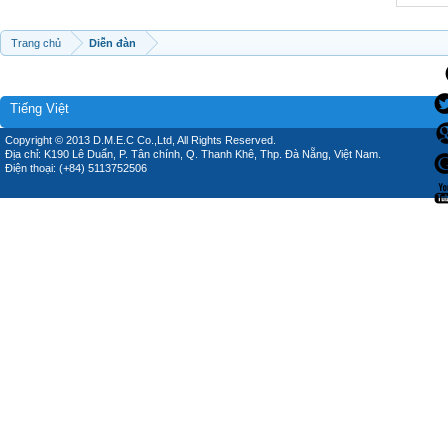
Trang chủ
Diễn đàn
Tiếng Việt
Copyright © 2013 D.M.E.C Co.,Ltd, All Rights Reserved.
Địa chỉ: K190 Lê Duẩn, P. Tân chính, Q. Thanh Khê, Thp. Đà Nẵng, Việt Nam.
Điện thoại: (+84) 5113752506