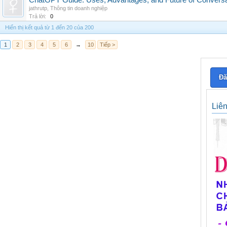
ChatGPT Guide: Uses, Advantages, and Future of Conversat
jathrutp
,
Thông tin doanh nghiệp
Trả lời:
0
Hiển thị kết quả từ 1 đến 20 của 200
1
2
3
4
5
6
→
10
Tiếp >
Đă
Liê