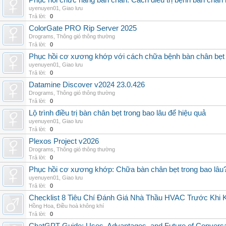
Phục hồi chức năng bàn chân: Cách điều trị bệnh bàn chân 
uyenuyen01
,
Giao lưu
Trả lời:
0
ColorGate PRO Rip Server 2025
Drograms
,
Thông gió thông thường
Trả lời:
0
Phục hồi cơ xương khớp với cách chữa bệnh bàn chân bẹt
uyenuyen01
,
Giao lưu
Trả lời:
0
Datamine Discover v2024 23.0.426
Drograms
,
Thông gió thông thường
Trả lời:
0
Lộ trình điều trị bàn chân bẹt trong bao lâu để hiệu quả
uyenuyen01
,
Giao lưu
Trả lời:
0
Plexos Project v2026
Drograms
,
Thông gió thông thường
Trả lời:
0
Phục hồi cơ xương khớp: Chữa bàn chân bẹt trong bao lâu
uyenuyen01
,
Giao lưu
Trả lời:
0
Checklist 8 Tiêu Chí Đánh Giá Nhà Thầu HVAC Trước Khi
Hồng Hoa
,
Điều hoà không khí
Trả lời:
0