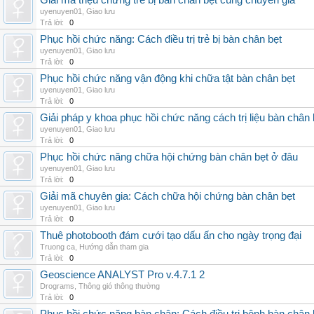
Giải mã triệu chứng trẻ bị bàn chân bẹt cùng chuyên gia
uyenuyen01
,
Giao lưu
Trả lời:
0
Phục hồi chức năng: Cách điều trị trẻ bị bàn chân bẹt
uyenuyen01
,
Giao lưu
Trả lời:
0
Phục hồi chức năng vận động khi chữa tật bàn chân bẹt
uyenuyen01
,
Giao lưu
Trả lời:
0
Giải pháp y khoa phục hồi chức năng cách trị liệu bàn chân 
uyenuyen01
,
Giao lưu
Trả lời:
0
Phục hồi chức năng chữa hội chứng bàn chân bẹt ở đâu
uyenuyen01
,
Giao lưu
Trả lời:
0
Giải mã chuyên gia: Cách chữa hội chứng bàn chân bẹt
uyenuyen01
,
Giao lưu
Trả lời:
0
Thuê photobooth đám cưới tạo dấu ấn cho ngày trọng đại
Truong ca
,
Hướng dẫn tham gia
Trả lời:
0
Geoscience ANALYST Pro v.4.7.1 2
Drograms
,
Thông gió thông thường
Trả lời:
0