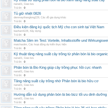
Kỹ thuật sử dụng phân bón lá bio xanh tăng năng suất cây
nana01
,
Giao lưu
Trả lời:
0
Tủ giữ nhiệt 0826
dienmaythanglong229
,
Các đồ gia dụng khác
Trả lời:
0
Điều kiện đăng ký quốc tịch Mỹ cho con sinh tại Việt Nam
baohan4228
,
Xây dựng
Trả lời:
0
Matcha Slim im Test: Vorteile, Inhaltsstoffe und Wirkungswe
matchaslim
,
Các hoạt động dự kiến thực hiện
Trả lời:
0
Kỹ thuật tăng năng suất cây trồng từ phân bón lá bio organic
nana01
,
Giao lưu
Trả lời:
0
Phân bón lá Bio King giúp cây trồng phục hồi cực nhanh
nana01
,
Giao lưu
Trả lời:
0
Tăng năng suất cây trồng nhờ Phân bón lá bio hữu cơ
nana01
,
Giao lưu
Trả lời:
0
Hướng dẫn sử dụng phân bón lá bio bizz tối ưu dinh dưỡng
nana01
,
Giao lưu
Trả lời:
0