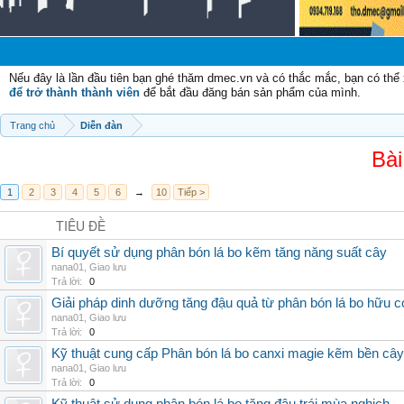
C
Nếu đây là lần đầu tiên bạn ghé thăm dmec.vn và có thắc mắc, bạn có th
để trở thành thành viên
để bắt đầu đăng bán sản phẩm của mình.
Trang chủ
Diễn đàn
Bài
1
2
3
4
5
6
→
10
Tiếp >
TIÊU ĐỀ
Bí quyết sử dụng phân bón lá bo kẽm tăng năng suất cây
nana01
,
Giao lưu
Trả lời:
0
Giải pháp dinh dưỡng tăng đậu quả từ phân bón lá bo hữu 
nana01
,
Giao lưu
Trả lời:
0
Kỹ thuật cung cấp Phân bón lá bo canxi magie kẽm bền cây
nana01
,
Giao lưu
Trả lời:
0