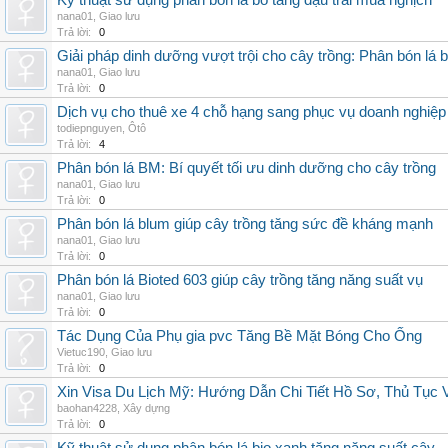
Kỹ thuật sử dụng phân bón lá bo tăng đậu trái mùa nghịch
nana01
,
Giao lưu
Trả lời:
0
Giải pháp dinh dưỡng vượt trội cho cây trồng: Phân bón lá 
nana01
,
Giao lưu
Trả lời:
0
Dịch vụ cho thuê xe 4 chỗ hạng sang phục vụ doanh nghiệ
todiepnguyen
,
Ôtô
Trả lời:
4
Phân bón lá BM: Bí quyết tối ưu dinh dưỡng cho cây trồng
nana01
,
Giao lưu
Trả lời:
0
Phân bón lá blum giúp cây trồng tăng sức đề kháng mạnh
nana01
,
Giao lưu
Trả lời:
0
Phân bón lá Bioted 603 giúp cây trồng tăng năng suất vụ
nana01
,
Giao lưu
Trả lời:
0
Tác Dụng Của Phụ gia pvc Tăng Bề Mặt Bóng Cho Ống
Vietuc190
,
Giao lưu
Trả lời:
0
Xin Visa Du Lịch Mỹ: Hướng Dẫn Chi Tiết Hồ Sơ, Thủ Tục
baohan4228
,
Xây dựng
Trả lời:
0