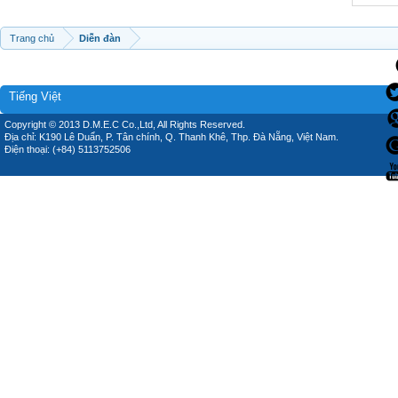
Trang chủ
Diễn đàn
Tiếng Việt
Copyright © 2013 D.M.E.C Co.,Ltd, All Rights Reserved.
Địa chỉ: K190 Lê Duẩn, P. Tân chính, Q. Thanh Khê, Thp. Đà Nẵng, Việt Nam.
Điện thoại: (+84) 5113752506