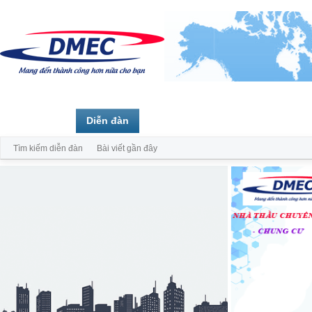
Trang chủ
Diễn đàn
Thành viên
Tìm kiếm diễn đàn
Bài viết gần đây