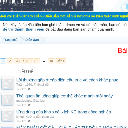
àn Cơ Điện - Diễn đàn Cơ điện là nơi chia sẽ kiến thức kinh nghiệm trong lãnh
Nếu đây là lần đầu tiên bạn ghé thăm dmec.vn và có thắc mắc, bạn có th
để trở thành thành viên
để bắt đầu đăng bán sản phẩm của mình.
Trang chủ
Diễn đàn
Bài
1
2
3
4
5
6
→
10
Tiếp >
TIÊU ĐỀ
Lỗi thường gặp ở cáp điện cầu trục và cách khắc phục
Tuấn_1980
,
Thiết bị điện
Trả lời:
0
Thói quen ăn uống giúp cơ thể khỏe mạnh mỗi ngày
muoigentis
,
Giao lưu
Trả lời:
0
Ứng dụng của khớp nối xích KC trong công nghiệp
longg
,
Hướng dẫn tham gia
Trả lời:
0