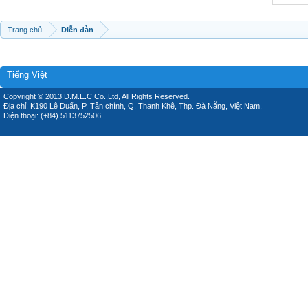
Trang chủ
Diễn đàn
Tiếng Việt
Copyright © 2013 D.M.E.C Co.,Ltd, All Rights Reserved.
Địa chỉ: K190 Lê Duẩn, P. Tân chính, Q. Thanh Khê, Thp. Đà Nẵng, Việt Nam.
Điện thoại: (+84) 5113752506