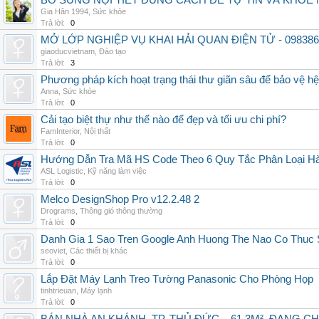
BỔ SUNG NỘI TIẾT ĐÚNG CÁCH ĐỂ TỰ TIN VÀ KHỎE 
Gia Hân 1994
,
Sức khỏe
Trả lời:
0
MỞ LỚP NGHIỆP VỤ KHAI HẢI QUAN ĐIỆN TỬ - 098386
giaoducvietnam
,
Đào tạo
Trả lời:
3
Phương pháp kích hoạt trạng thái thư giãn sâu để bảo vệ h
Anna
,
Sức khỏe
Trả lời:
0
Cải tạo biệt thự như thế nào để đẹp và tối ưu chi phí?
FamInterior
,
Nội thất
Trả lời:
0
Hướng Dẫn Tra Mã HS Code Theo 6 Quy Tắc Phân Loại H
ASL Logistic
,
Kỹ năng làm việc
Trả lời:
0
Melco DesignShop Pro v12.2.48 2
Drograms
,
Thông gió thông thường
Trả lời:
0
Danh Gia 1 Sao Tren Google Anh Huong The Nao Co Thuc
seoviet
,
Các thiết bị khác
Trả lời:
0
Lắp Đặt Máy Lạnh Treo Tường Panasonic Cho Phòng Họp
tinhtrieuan
,
Máy lạnh
Trả lời:
0