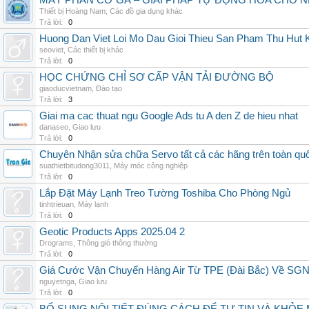
MÁY PHÂN CỠ GÀ – GIẢI PHÁP TỰ ĐỘNG HÓA CHO N
Thiết bị Hoàng Nam
,
Các đồ gia dụng khác
Trả lời:
0
Huong Dan Viet Loi Mo Dau Gioi Thieu San Pham Thu Hut
seoviet
,
Các thiết bị khác
Trả lời:
0
HỌC CHỨNG CHỈ SƠ CẤP VẬN TẢI ĐƯỜNG BỘ
giaoducvietnam
,
Đào tạo
Trả lời:
3
Giai ma cac thuat ngu Google Ads tu A den Z de hieu nhat
danaseo
,
Giao lưu
Trả lời:
0
Chuyên Nhận sửa chữa Servo tất cả các hãng trên toàn quốc,
suathietbitudong3011
,
Máy móc công nghiệp
Trả lời:
0
Lắp Đặt Máy Lạnh Treo Tường Toshiba Cho Phòng Ngủ
tinhtrieuan
,
Máy lạnh
Trả lời:
0
Geotic Products Apps 2025.04 2
Drograms
,
Thông gió thông thường
Trả lời:
0
Giá Cước Vận Chuyển Hàng Air Từ TPE (Đài Bắc) Về SG
nguyetnga
,
Giao lưu
Trả lời:
0