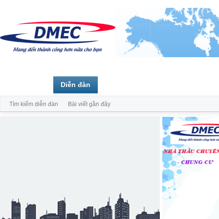
Trang chủ
Diễn đàn
Thành viên
Tìm kiếm diễn đàn
Bài viết gần đây