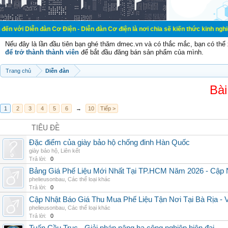
đàn Cơ Điện - Diễn đàn Cơ điện là nơi chia sẽ kiến thức kinh nghiệm trong lãnh
Nếu đây là lần đầu tiên bạn ghé thăm dmec.vn và có thắc mắc, bạn có th
để trở thành thành viên
để bắt đầu đăng bán sản phẩm của mình.
Trang chủ
Diễn đàn
Bài
1
2
3
4
5
6
→
10
Tiếp >
TIÊU ĐỀ
Đặc điểm của giày bảo hộ chống đinh Hàn Quốc
giày bảo hộ
,
Liên kết
Trả lời:
0
Bảng Giá Phế Liệu Mới Nhất Tại TP.HCM Năm 2026 - Cập 
phelieusonbau
,
Các thể loại khác
Trả lời:
0
Cập Nhật Báo Giá Thu Mua Phế Liệu Tận Nơi Tại Bà Rịa -
phelieusonbau
,
Các thể loại khác
Trả lời:
0