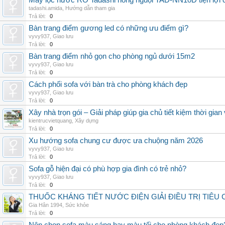
Máy lọc nước RO Tadashi nóng nguội TAD-NN10D tiện lợi c
tadashi.amida
,
Hướng dẫn tham gia
Trả lời:
0
Bàn trang điểm gương led có những ưu điểm gì?
vyvy937
,
Giao lưu
Trả lời:
0
Bàn trang điểm nhỏ gọn cho phòng ngủ dưới 15m2
vyvy937
,
Giao lưu
Trả lời:
0
Cách phối sofa với bàn trà cho phòng khách đẹp
vyvy937
,
Giao lưu
Trả lời:
0
Xây nhà trọn gói – Giải pháp giúp gia chủ tiết kiệm thời gia
kientrucvietquang
,
Xây dựng
Trả lời:
0
Xu hướng sofa chung cư được ưa chuộng năm 2026
vyvy937
,
Giao lưu
Trả lời:
0
Sofa gỗ hiện đại có phù hợp gia đình có trẻ nhỏ?
vyvy937
,
Giao lưu
Trả lời:
0
THUỐC KHÁNG TIẾT NƯỚC ĐIỆN GIẢI ĐIỀU TRỊ TIÊU
Gia Hân 1994
,
Sức khỏe
Trả lời:
0