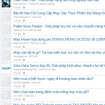
Tuấn Cầu Trục - Giải pháp nâng hạ công nghiệp hiện đại
tuancautruc
,
Thông tin doanh nghiệp
Trả lời:
0
Bật Mí Địa Chỉ Cung Cấp Máy Sấy Thực Phẩm Đa Năng G
maysaydqtech
,
Giao lưu
Trả lời:
0
Pallet nhựa Paulan - Giải pháp lưu trữ và vận chuyển hàng
tahawa
,
Các thiết bị khác
Trả lời:
0
Máy khoan búa dùng pin DONGCHENG DCZC02-28 (1000W, 
Bigshop2014
,
Thiết bị cơ điện
Trả lời:
0
Map vân đá là gì? Tại sao kiến trúc sư cần sở hữu bộ thư 
daivietgroup
,
Nội thất
Trả lời:
0
Sửa chữa Servo báo lỗi, Giải pháp khôi phục nhanh cho hệ 
suathietbitudong3011
,
Thiết bị cơ điện
Trả lời:
0
Nên mua eSIM trước ngày đi khoảng bao nhiêu lâu?
Hà My Nghiêm
,
Liên kết
Trả lời:
0
Nên chọn bàn trang điểm màu trắng hay màu gỗ?
vyvy937
,
Giao lưu
Trả lời:
0