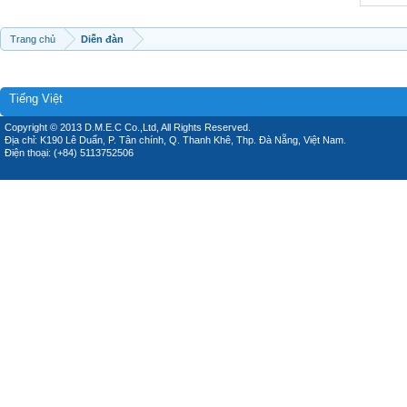
Trang chủ
Diễn đàn
Tiếng Việt
Copyright © 2013 D.M.E.C Co.,Ltd, All Rights Reserved.
Địa chỉ: K190 Lê Duẩn, P. Tân chính, Q. Thanh Khê, Thp. Đà Nẵng, Việt Nam.
Điện thoại: (+84) 5113752506