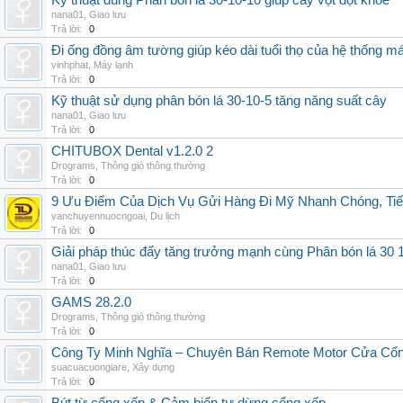
Kỹ thuật dùng Phân bón lá 30-10-10 giúp cây vọt đọt khỏe
nana01
,
Giao lưu
Trả lời:
0
Đi ống đồng âm tường giúp kéo dài tuổi thọ của hệ thống m
vinhphat
,
Máy lạnh
Trả lời:
0
Kỹ thuật sử dụng phân bón lá 30-10-5 tăng năng suất cây
nana01
,
Giao lưu
Trả lời:
0
CHITUBOX Dental v1.2.0 2
Drograms
,
Thông gió thông thường
Trả lời:
0
9 Ưu Điểm Của Dịch Vụ Gửi Hàng Đi Mỹ Nhanh Chóng, Tiế
vanchuyennuocngoai
,
Du lịch
Trả lời:
0
Giải pháp thúc đẩy tăng trưởng mạnh cùng Phân bón lá 30 1
nana01
,
Giao lưu
Trả lời:
0
GAMS 28.2.0
Drograms
,
Thông gió thông thường
Trả lời:
0
Công Ty Minh Nghĩa – Chuyên Bán Remote Motor Cửa Cổn
suacuacuongiare
,
Xây dựng
Trả lời:
0