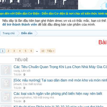
ễn đàn Cơ Điện - Diễn đàn Cơ điện là nơi chia sẽ kiến thức kinh nghiệm trong l
Nếu đây là lần đầu tiên bạn ghé thăm dmec.vn và có thắc mắc, bạn có th
để trở thành thành viên
để bắt đầu đăng bán sản phẩm của mình.
Trang chủ
Diễn đàn
Bài
1
2
3
4
5
6
→
10
Tiếp >
TIÊU ĐỀ
Các Tiêu Chuẩn Quan Trọng Khi Lựa Chọn Nhà Máy Gia 
cazlg
,
Liên kết
Trả lời:
0
[Góc nấu nướng] Tại sao dân đam mê món kho và món ninh
pthao6
,
Các thiết bị khác
Trả lời:
0
Các loại vách ngăn văn phòng phổ biến hiện nay nên biết
ghecongthaihoc
,
Nội thất trong nhà
Trả lời:
0