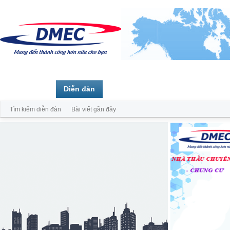
Trang chủ
Diễn đàn
Thành viên
Tìm kiếm diễn đàn
Bài viết gần đây