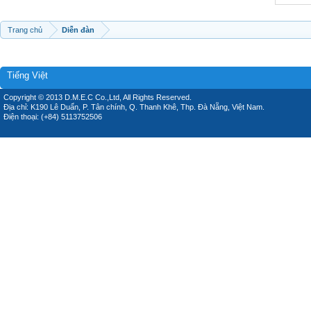
Trang chủ
Diễn đàn
Tiếng Việt
Copyright © 2013 D.M.E.C Co.,Ltd, All Rights Reserved.
Địa chỉ: K190 Lê Duẩn, P. Tân chính, Q. Thanh Khê, Thp. Đà Nẵng, Việt Nam.
Điện thoại: (+84) 5113752506