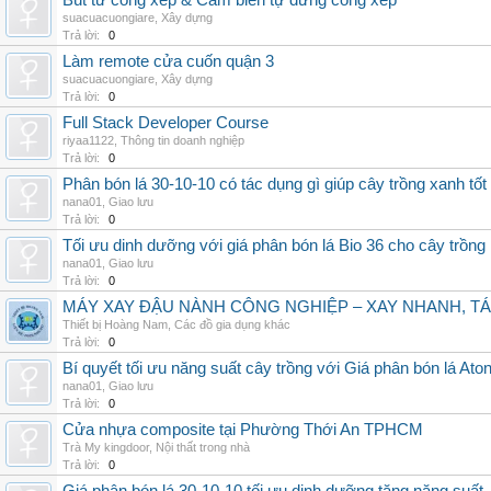
Bút từ cổng xếp & Cảm biến tự dừng cổng xếp
suacuacuongiare
,
Xây dựng
Trả lời:
0
Làm remote cửa cuốn quận 3
suacuacuongiare
,
Xây dựng
Trả lời:
0
Full Stack Developer Course
riyaa1122
,
Thông tin doanh nghiệp
Trả lời:
0
Phân bón lá 30-10-10 có tác dụng gì giúp cây trồng xanh tốt
nana01
,
Giao lưu
Trả lời:
0
Tối ưu dinh dưỡng với giá phân bón lá Bio 36 cho cây trồng
nana01
,
Giao lưu
Trả lời:
0
MÁY XAY ĐẬU NÀNH CÔNG NGHIỆP – XAY NHANH, TÁ
Thiết bị Hoàng Nam
,
Các đồ gia dụng khác
Trả lời:
0
Bí quyết tối ưu năng suất cây trồng với Giá phân bón lá Aton
nana01
,
Giao lưu
Trả lời:
0
Cửa nhựa composite tại Phường Thới An TPHCM
Trà My kingdoor
,
Nội thất trong nhà
Trả lời:
0