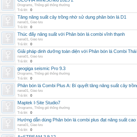
GEOVIA MineSched 2025 2
Drograms
,
Thông gió thông thường
Trả lời:
0
Tăng năng suất cây trồng nhờ sử dụng phân bón lá D1
nana01
,
Giao lưu
Trả lời:
0
Thúc đẩy năng suất với Phân bón lá combi vĩnh thạnh
nana01
,
Giao lưu
Trả lời:
0
Giải pháp dinh dưỡng toàn diện với Phân bón lá Combi Thái
nana01
,
Giao lưu
Trả lời:
0
geogiga seismic Pro 9.3
Drograms
,
Thông gió thông thường
Trả lời:
0
Phân bón lá Combi Plus A: Bí quyết tăng năng suất cây trồn
nana01
,
Giao lưu
Trả lời:
0
Maptek I-Site Studio7
Drograms
,
Thông gió thông thường
Trả lời:
0
Hướng dẫn dùng Phân bón lá combi plus đạt năng suất cao
nana01
,
Giao lưu
Trả lời:
0