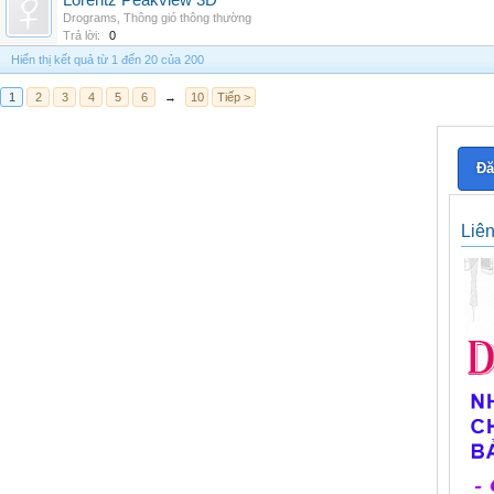
Lorentz Peakview 3D
Drograms
,
Thông gió thông thường
Trả lời:
0
Hiển thị kết quả từ 1 đến 20 của 200
1
2
3
4
5
6
→
10
Tiếp >
Đă
Liê