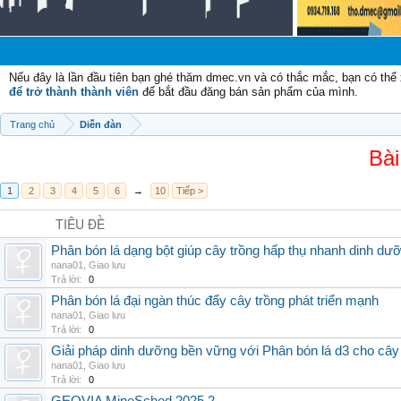
Chà
Nếu đây là lần đầu tiên bạn ghé thăm dmec.vn và có thắc mắc, bạn có th
để trở thành thành viên
để bắt đầu đăng bán sản phẩm của mình.
Trang chủ
Diễn đàn
Bài
1
2
3
4
5
6
→
10
Tiếp >
TIÊU ĐỀ
Phân bón lá dạng bột giúp cây trồng hấp thụ nhanh dinh dư
nana01
,
Giao lưu
Trả lời:
0
Phân bón lá đại ngàn thúc đẩy cây trồng phát triển mạnh
nana01
,
Giao lưu
Trả lời:
0
Giải pháp dinh dưỡng bền vững với Phân bón lá d3 cho cây
nana01
,
Giao lưu
Trả lời:
0