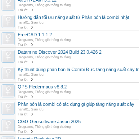
AxSTREAM 3.9.12
Drograms
,
Thông gió thông thường
Trả lời:
0
Hướng dẫn tối ưu năng suất từ Phân bón lá combi nhật
nana01
,
Giao lưu
Trả lời:
0
FreeCAD 1.1.1 2
Drograms
,
Thông gió thông thường
Trả lời:
0
Datamine Discover 2024 Build 23.0.426 2
Drograms
,
Thông gió thông thường
Trả lời:
0
Kỹ thuật dùng phân bón lá Combi Đức tăng năng suất cây t
nana01
,
Giao lưu
Trả lời:
0
QPS Fledermaus v8.8.2
Drograms
,
Thông gió thông thường
Trả lời:
0
Phân bón lá combi có tác dụng gì giúp tăng năng suất cây
nana01
,
Giao lưu
Trả lời:
0
CGG Geosoftware Jason 2025
Drograms
,
Thông gió thông thường
Trả lời:
0