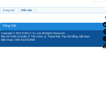
Trang chủ
Diễn đàn
Tiếng Việt
Copyright © 2013 D.M.E.C Co.,Ltd, All Rights Reserved.
Địa chỉ: K190 Lê Duẩn, P. Tân chính, Q. Thanh Khê, Thp. Đà Nẵng, Việt Nam.
Điện thoại: (+84) 5113752506