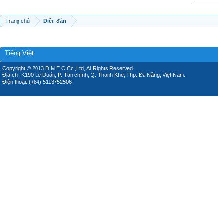
Trang chủ
Diễn đàn
Tiếng Việt
Copyright © 2013 D.M.E.C Co.,Ltd, All Rights Reserved.
Địa chỉ: K190 Lê Duẩn, P. Tân chính, Q. Thanh Khê, Thp. Đà Nẵng, Việt Nam.
Điện thoại: (+84) 5113752506