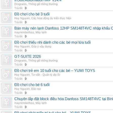
InSoft Automation IMP v14.4
Drograms
,
Thông gió thông thường
Trả lời:
0
Đồ chơi cho bé 3 tuổi
Huy Nguyen
,
Các hoạt động dự kiến thực hiện
Trả lời:
0
Bán máy nén lạnh Danfoss 12HP SM148T4VC nhập khẩu China
maynendanfoss
,
Máy lạnh
Trả lời:
0
Đồ chơi thiếu nhi dành cho các bé mọi lứa tuổi
Huy Nguyen
,
Góp ý xây dựng
Trả lời:
0
GT-SUITE 2026
Drograms
,
Thông gió thông thường
Trả lời:
0
Đồ chơi trẻ em 10 tuổi cho các bé – YUMI TOYS
Huy Nguyen
,
Tư vấn - Quản lý địa ốc
Trả lời:
0
Đồ chơi cho bé 6 tuổi
Huy Nguyen
,
Đào tạo
Trả lời:
0
Chuyên lắp đặt block điều hòa Danfoss SM148T4VC tại Bình
maynendanfoss
,
Máy lạnh
Trả lời:
0