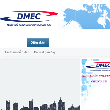
Trang chủ
Diễn đàn
Thành viên
Tìm kiếm diễn đàn
Bài viết gần đây