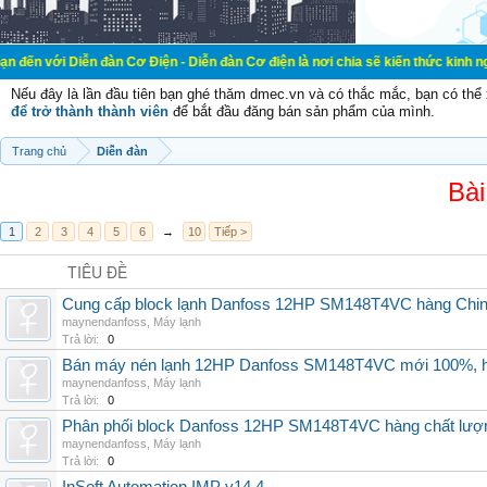
n đàn Cơ Điện - Diễn đàn Cơ điện là nơi chia sẽ kiến thức kinh nghiệm trong l
Nếu đây là lần đầu tiên bạn ghé thăm dmec.vn và có thắc mắc, bạn có th
để trở thành thành viên
để bắt đầu đăng bán sản phẩm của mình.
Trang chủ
Diễn đàn
Bài
1
2
3
4
5
6
→
10
Tiếp >
TIÊU ĐỀ
Cung cấp block lạnh Danfoss 12HP SM148T4VC hàng China, g
maynendanfoss
,
Máy lạnh
Trả lời:
0
Bán máy nén lạnh 12HP Danfoss SM148T4VC mới 100%, hà
maynendanfoss
,
Máy lạnh
Trả lời:
0
Phân phối block Danfoss 12HP SM148T4VC hàng chất lượng
maynendanfoss
,
Máy lạnh
Trả lời:
0