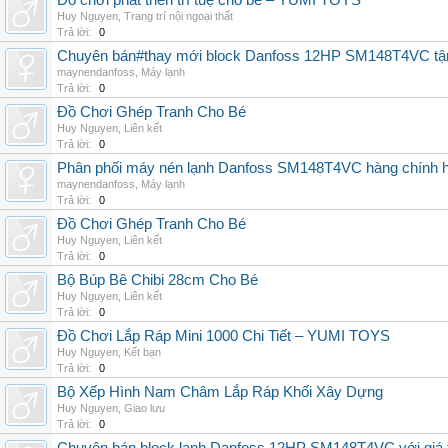
Đồ chơi phát triển trí tuệ cho bé – YUMI TOYS
Huy Nguyen
,
Trang trí nội ngoại thất
Trả lời:
0
Chuyên bán#thay mới block Danfoss 12HP SM148T4VC tận n
maynendanfoss
,
Máy lạnh
Trả lời:
0
Đồ Chơi Ghép Tranh Cho Bé
Huy Nguyen
,
Liên kết
Trả lời:
0
Phân phối máy nén lạnh Danfoss SM148T4VC hàng chính hã
maynendanfoss
,
Máy lạnh
Trả lời:
0
Đồ Chơi Ghép Tranh Cho Bé
Huy Nguyen
,
Liên kết
Trả lời:
0
Bộ Búp Bê Chibi 28cm Cho Bé
Huy Nguyen
,
Liên kết
Trả lời:
0
Đồ Chơi Lắp Ráp Mini 1000 Chi Tiết – YUMI TOYS
Huy Nguyen
,
Kết bạn
Trả lời:
0
Bộ Xếp Hình Nam Châm Lắp Ráp Khối Xây Dựng
Huy Nguyen
,
Giao lưu
Trả lời:
0