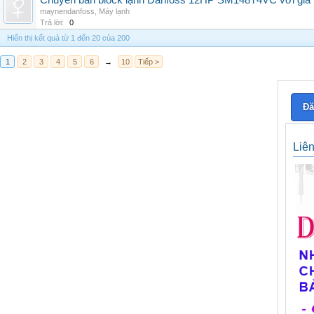
Chuyên bán block lạnh Danfoss 12HP SM148T4VC với giá tốt
maynendanfoss
,
Máy lạnh
Trả lời:
0
Hiển thị kết quả từ 1 đến 20 của 200
1
2
3
4
5
6
→
10
Tiếp >
Đă
Liê