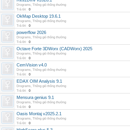
Res2DInv v2026.1
Drograms
,
Thông gió thông thường
Trả lời:
0
OkMap Desktop 19.6.1
Drograms
,
Thông gió thông thường
Trả lời:
0
powerflow 2026
Drograms
,
Thông gió thông thường
Trả lời:
0
Octave Forte 3DWorx (CADWorx) 2025
Drograms
,
Thông gió thông thường
Trả lời:
0
CemVision v4.0
Drograms
,
Thông gió thông thường
Trả lời:
0
EDAX OIM Analysis 9.1
Drograms
,
Thông gió thông thường
Trả lời:
0
Mensura genius 9.1
Drograms
,
Thông gió thông thường
Trả lời:
0
Oasis Montaj v2025.2.1
Drograms
,
Thông gió thông thường
Trả lời:
0