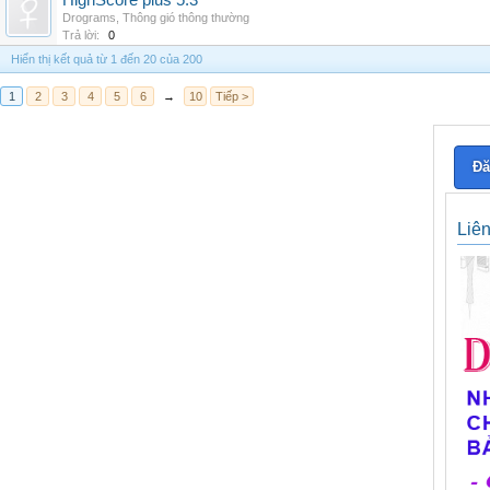
HighScore plus 5.3
Drograms
,
Thông gió thông thường
Trả lời:
0
Hiển thị kết quả từ 1 đến 20 của 200
1
2
3
4
5
6
→
10
Tiếp >
Đă
Liê