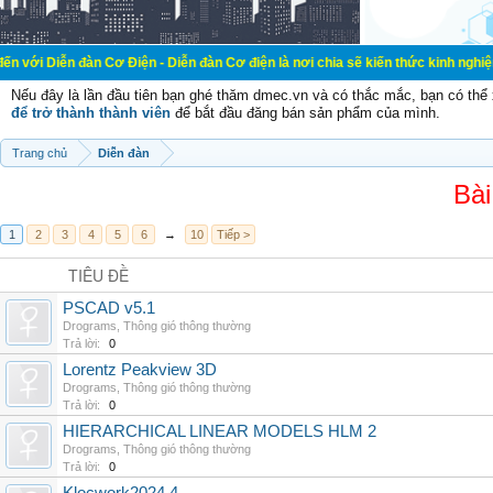
àn Cơ Điện - Diễn đàn Cơ điện là nơi chia sẽ kiến thức kinh nghiệm trong lãnh 
Nếu đây là lần đầu tiên bạn ghé thăm dmec.vn và có thắc mắc, bạn có th
để trở thành thành viên
để bắt đầu đăng bán sản phẩm của mình.
Trang chủ
Diễn đàn
Bài
1
2
3
4
5
6
→
10
Tiếp >
TIÊU ĐỀ
PSCAD v5.1
Drograms
,
Thông gió thông thường
Trả lời:
0
Lorentz Peakview 3D
Drograms
,
Thông gió thông thường
Trả lời:
0
HIERARCHICAL LINEAR MODELS HLM 2
Drograms
,
Thông gió thông thường
Trả lời:
0