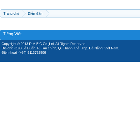
Trang chủ
Diễn đàn
Tiếng Việt
Copyright © 2013 D.M.E.C Co.,Ltd, All Rights Reserved.
Địa chỉ: K190 Lê Duẩn, P. Tân chính, Q. Thanh Khê, Thp. Đà Nẵng, Việt Nam.
Điện thoại: (+84) 5113752506