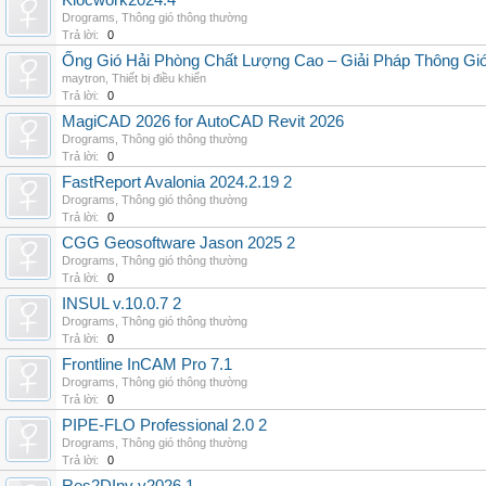
Klocwork2024.4
Drograms
,
Thông gió thông thường
Trả lời:
0
Ống Gió Hải Phòng Chất Lượng Cao – Giải Pháp Thông Gió
maytron
,
Thiết bị điều khiển
Trả lời:
0
MagiCAD 2026 for AutoCAD Revit 2026
Drograms
,
Thông gió thông thường
Trả lời:
0
FastReport Avalonia 2024.2.19 2
Drograms
,
Thông gió thông thường
Trả lời:
0
CGG Geosoftware Jason 2025 2
Drograms
,
Thông gió thông thường
Trả lời:
0
INSUL v.10.0.7 2
Drograms
,
Thông gió thông thường
Trả lời:
0
Frontline InCAM Pro 7.1
Drograms
,
Thông gió thông thường
Trả lời:
0
PIPE-FLO Professional 2.0 2
Drograms
,
Thông gió thông thường
Trả lời:
0