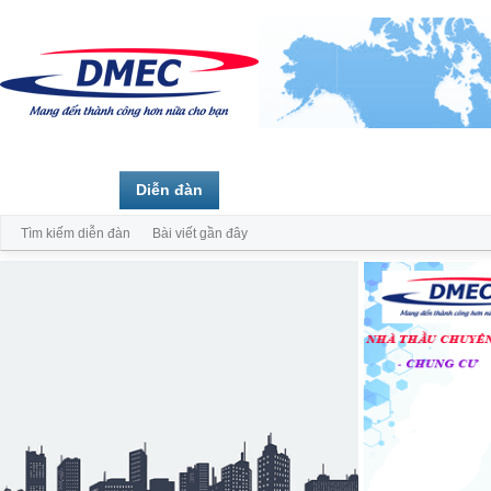
Trang chủ
Diễn đàn
Thành viên
Tìm kiếm diễn đàn
Bài viết gần đây