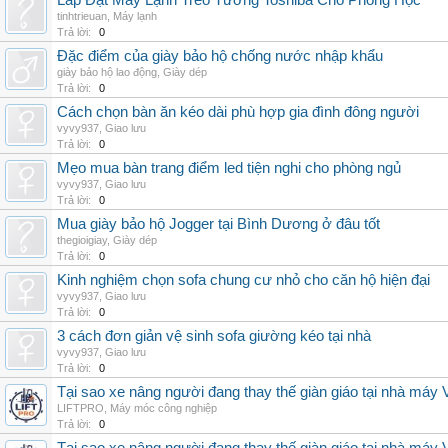
Lắp Đặt Máy Lạnh Treo Tường Toshiba Cho Phòng Học
tinhtrieuan
,
Máy lạnh
Trả lời:
0
Đặc điểm của giày bảo hộ chống nước nhập khẩu
giày bảo hộ lao động
,
Giày dép
Trả lời:
0
Cách chọn bàn ăn kéo dài phù hợp gia đình đông người
vyvy937
,
Giao lưu
Trả lời:
0
Mẹo mua bàn trang điểm led tiện nghi cho phòng ngủ
vyvy937
,
Giao lưu
Trả lời:
0
Mua giày bảo hộ Jogger tại Bình Dương ở đâu tốt
thegioigiay
,
Giày dép
Trả lời:
0
Kinh nghiệm chọn sofa chung cư nhỏ cho căn hộ hiện đại
vyvy937
,
Giao lưu
Trả lời:
0
3 cách đơn giản vệ sinh sofa giường kéo tại nhà
vyvy937
,
Giao lưu
Trả lời:
0
Tại sao xe nâng người đang thay thế giàn giáo tại nhà máy
LIFTPRO
,
Máy móc công nghiệp
Trả lời:
0