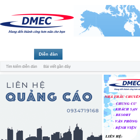
Trang chủ
Diễn đàn
Thành viên
Tìm kiếm diễn đàn
Bài viết gần đây