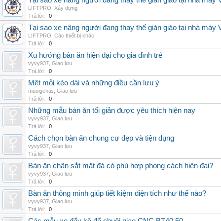
Tại sao xe nâng người đang thay thế giàn giáo tại nhà máy
LIFTPRO
,
Xây dựng
Trả lời:
0
Tại sao xe nâng người đang thay thế giàn giáo tại nhà máy
LIFTPRO
,
Các thiết bị khác
Trả lời:
0
Xu hướng bàn ăn hiện đại cho gia đình trẻ
vyvy937
,
Giao lưu
Trả lời:
0
Mệt mỏi kéo dài và những điều cần lưu ý
muoigentis
,
Giao lưu
Trả lời:
0
Những mẫu bàn ăn tối giản được yêu thích hiện nay
vyvy937
,
Giao lưu
Trả lời:
0
Cách chọn bàn ăn chung cư đẹp và tiện dụng
vyvy937
,
Giao lưu
Trả lời:
0
Bàn ăn chân sắt mặt đá có phù hợp phong cách hiện đại?
vyvy937
,
Giao lưu
Trả lời:
0
Bàn ăn thông minh giúp tiết kiệm diện tích như thế nào?
vyvy937
,
Giao lưu
Trả lời:
0