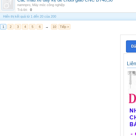
Các mẫu xe đẩy kệ để chuôi giao CNC BT40,50
namnpro
,
Máy móc công nghiệp
Trả lời:
0
Hiển thị kết quả từ 1 đến 20 của 200
1
2
3
4
5
6
→
10
Tiếp >
Đă
Liê