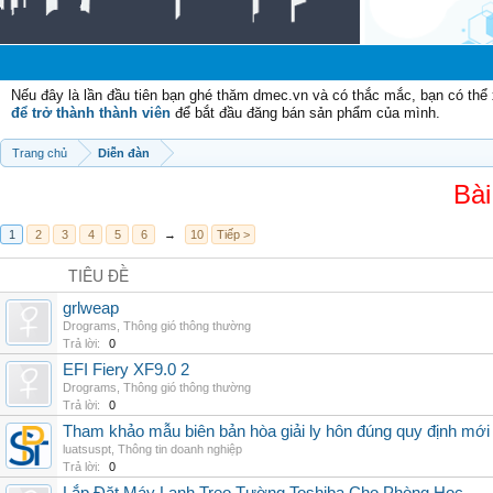
Nếu đây là lần đầu tiên bạn ghé thăm dmec.vn và có thắc mắc, bạn có th
để trở thành thành viên
để bắt đầu đăng bán sản phẩm của mình.
Trang chủ
Diễn đàn
Bài
1
2
3
4
5
6
→
10
Tiếp >
TIÊU ĐỀ
grlweap
Drograms
,
Thông gió thông thường
Trả lời:
0
EFI Fiery XF9.0 2
Drograms
,
Thông gió thông thường
Trả lời:
0
Tham khảo mẫu biên bản hòa giải ly hôn đúng quy định mới
luatsuspt
,
Thông tin doanh nghiệp
Trả lời:
0