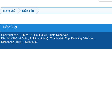
Trang chủ
Diễn đàn
Tiếng Việt
Copyright © 2013 D.M.E.C Co.,Ltd, All Rights Reserved.
Địa chỉ: K190 Lê Duẩn, P. Tân chính, Q. Thanh Khê, Thp. Đà Nẵng, Việt Nam.
Điện thoại: (+84) 5113752506