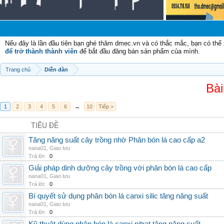
Nếu đây là lần đầu tiên bạn ghé thăm dmec.vn và có thắc mắc, bạn có th
để trở thành thành viên
để bắt đầu đăng bán sản phẩm của mình.
Trang chủ
Diễn đàn
Bài
1
2
3
4
5
6
→
10
Tiếp >
TIÊU ĐỀ
Tăng năng suất cây trồng nhờ Phân bón lá cao cấp a2
nana01
,
Giao lưu
Trả lời:
0
Giải pháp dinh dưỡng cây trồng với phân bón lá cao cấp
nana01
,
Giao lưu
Trả lời:
0
Bí quyết sử dụng phân bón lá canxi silic tăng năng suất
nana01
,
Giao lưu
Trả lời:
0