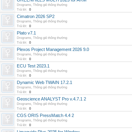
GREENHILLS MULTI 2023 for ARM
Drograms
,
Thông gió thông thường
Trả lời:
0
Cimatron 2026 SP2
Drograms
,
Thông gió thông thường
Trả lời:
0
Plato v7.1
Drograms
,
Thông gió thông thường
Trả lời:
0
Plexos Project Management 2026 9.0
Drograms
,
Thông gió thông thường
Trả lời:
0
ECU Test 2023.1
Drograms
,
Thông gió thông thường
Trả lời:
0
Dynamic Web TWAIN 17.2.1
Drograms
,
Thông gió thông thường
Trả lời:
0
Geoscience ANALYST Pro v.4.7.1 2
Drograms
,
Thông gió thông thường
Trả lời:
0
CGS ORIS PressMatch 4.4 2
Drograms
,
Thông gió thông thường
Trả lời:
0