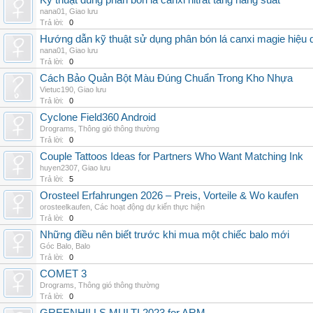
Kỹ thuật dùng phân bón lá canxi nitrat tăng năng suất
nana01
,
Giao lưu
Trả lời:
0
Hướng dẫn kỹ thuật sử dụng phân bón lá canxi magie hiệu 
nana01
,
Giao lưu
Trả lời:
0
Cách Bảo Quản Bột Màu Đúng Chuẩn Trong Kho Nhựa
Vietuc190
,
Giao lưu
Trả lời:
0
Cyclone Field360 Android
Drograms
,
Thông gió thông thường
Trả lời:
0
Couple Tattoos Ideas for Partners Who Want Matching Ink
huyen2307
,
Giao lưu
Trả lời:
5
Orosteel Erfahrungen 2026 – Preis, Vorteile & Wo kaufen
orosteelkaufen
,
Các hoạt động dự kiến thực hiện
Trả lời:
0
Những điều nên biết trước khi mua một chiếc balo mới
Góc Balo
,
Balo
Trả lời:
0
COMET 3
Drograms
,
Thông gió thông thường
Trả lời:
0