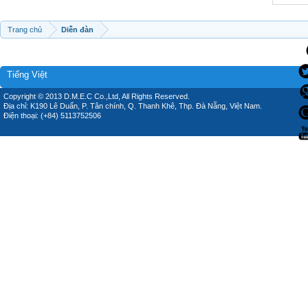
Trang chủ
Diễn đàn
Tiếng Việt
Copyright © 2013 D.M.E.C Co.,Ltd, All Rights Reserved.
Địa chỉ: K190 Lê Duẩn, P. Tân chính, Q. Thanh Khê, Thp. Đà Nẵng, Việt Nam.
Điện thoại: (+84) 5113752506