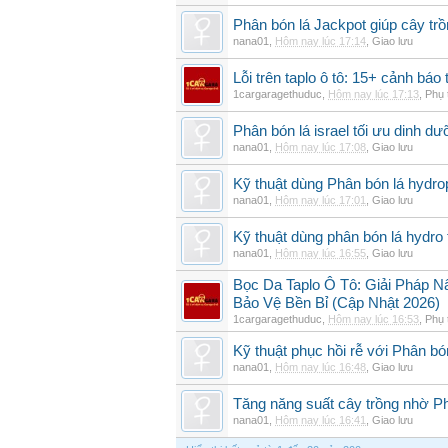
Phân bón lá Jackpot giúp cây trồ
nana01
,
Hôm nay lúc 17:14
,
Giao lưu
Lỗi trên taplo ô tô: 15+ cảnh bá
1cargaragethuduc
,
Hôm nay lúc 17:13
,
Phụ 
Phân bón lá israel tối ưu dinh d
nana01
,
Hôm nay lúc 17:08
,
Giao lưu
Kỹ thuật dùng Phân bón lá hydro
nana01
,
Hôm nay lúc 17:01
,
Giao lưu
Kỹ thuật dùng phân bón lá hydro 
nana01
,
Hôm nay lúc 16:55
,
Giao lưu
Bọc Da Taplo Ô Tô: Giải Pháp N
Bảo Vệ Bền Bỉ (Cập Nhật 2026)
1cargaragethuduc
,
Hôm nay lúc 16:53
,
Phụ 
Kỹ thuật phục hồi rễ với Phân bó
nana01
,
Hôm nay lúc 16:48
,
Giao lưu
Tăng năng suất cây trồng nhờ Ph
nana01
,
Hôm nay lúc 16:41
,
Giao lưu