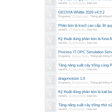
nana01
,
21 phút trước
,
Giao lưu
GEOVIA Whittle 2026 v4.9 2
Drograms
,
25 phút trước
,
Thông gió thông 
Phân bón lá kno3 cao cấp: Bí qu
nana01
,
28 phút trước
,
Giao lưu
Kỹ thuật dùng phân bón lá Kina 
nana01
,
35 phút trước
,
Giao lưu
Process IT OPC Simulation Serv
Drograms
,
36 phút trước
,
Thông gió thông 
Tăng năng suất cây trồng cùng Ph
nana01
,
42 phút trước
,
Giao lưu
dragonvision 1.0
Drograms
,
50 phút trước
,
Thông gió thông 
Kỹ thuật dùng phân bón lá kali b
nana01
,
50 phút trước
,
Giao lưu
Tăng năng suất cây trồng nhờ s
nana01
,
58 phút trước
,
Giao lưu