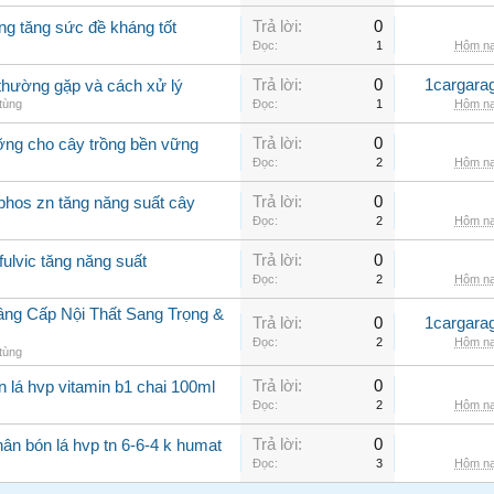
Trả lời:
0
ng tăng sức đề kháng tốt
Đọc:
1
Hôm na
Trả lời:
0
1cargara
o thường gặp và cách xử lý
tùng
Đọc:
1
Hôm na
Trả lời:
0
ưỡng cho cây trồng bền vững
Đọc:
2
Hôm na
Trả lời:
0
phos zn tăng năng suất cây
Đọc:
2
Hôm na
Trả lời:
0
fulvic tăng năng suất
Đọc:
2
Hôm na
âng Cấp Nội Thất Sang Trọng &
Trả lời:
0
1cargara
Đọc:
2
Hôm na
tùng
Trả lời:
0
n lá hvp vitamin b1 chai 100ml
Đọc:
2
Hôm na
Trả lời:
0
ân bón lá hvp tn 6-6-4 k humat
Đọc:
3
Hôm na