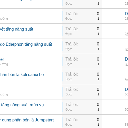
Đọc:
1
21
Trả lời:
0
D
thường
Đọc:
1
25
Trả lời:
0
yết tăng năng suất
Đọc:
1
28
Trả lời:
0
Ado Ethephon tăng năng suất
Đọc:
1
35
Trả lời:
0
D
er
thường
Đọc:
1
36
Trả lời:
0
ân bón lá kali canxi bo
Đọc:
1
42
Trả lời:
0
D
thường
Đọc:
1
50
Trả lời:
0
o tăng năng suất mùa vụ
Đọc:
1
50
Trả lời:
0
ử dụng phân bón lá Jumpstart
Đọc:
1
58