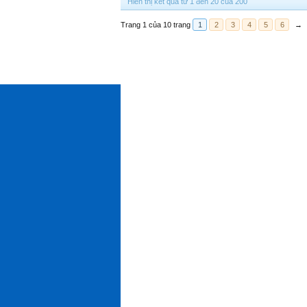
Hiển thị kết quả từ 1 đến 20 của 200
Trang 1 của 10 trang
1
2
3
4
5
6
→