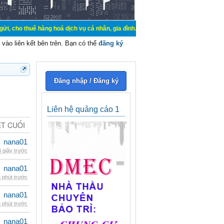
 hàng hoá dịch vụ cá nhân, gia đình. Mua bán, ký gửi, cho thuê thiết bị hệ thố
vào liên kết bên trên. Bạn có thể
đăng ký
Đăng nhập / Đăng ký
Liên hệ quảng cáo 1
ẾT CUỐI
nana01
i giây trước
nana01
 phút trước
nana01
 phút trước
nana01