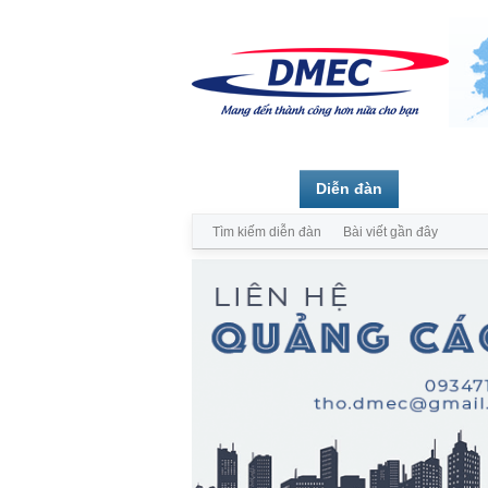
Trang chủ
Diễn đàn
Thành vi
Tìm kiếm diễn đàn
Bài viết gần đây