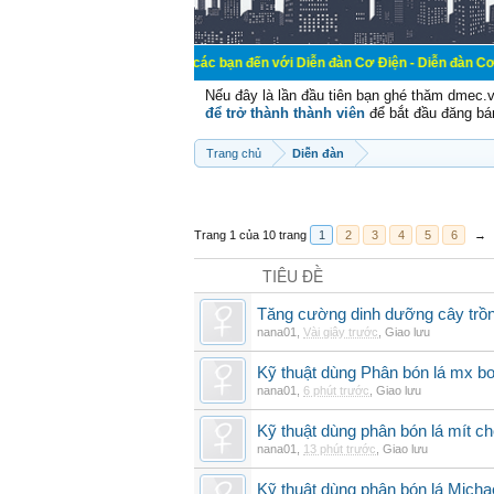
Chào mừng các bạn đến với Diễn đàn Cơ Điện - Diễn đàn Cơ điện là nơi ch
Nếu đây là lần đầu tiên bạn ghé thăm dmec.
để trở thành thành viên
để bắt đầu đăng bá
Trang chủ
Diễn đàn
Trang 1 của 10 trang
1
2
3
4
5
6
→
TIÊU ĐỀ
Tăng cường dinh dưỡng cây trồn
nana01
,
Vài giây trước
,
Giao lưu
Kỹ thuật dùng Phân bón lá mx bo
nana01
,
6 phút trước
,
Giao lưu
Kỹ thuật dùng phân bón lá mít ch
nana01
,
13 phút trước
,
Giao lưu
Kỹ thuật dùng phân bón lá Micha