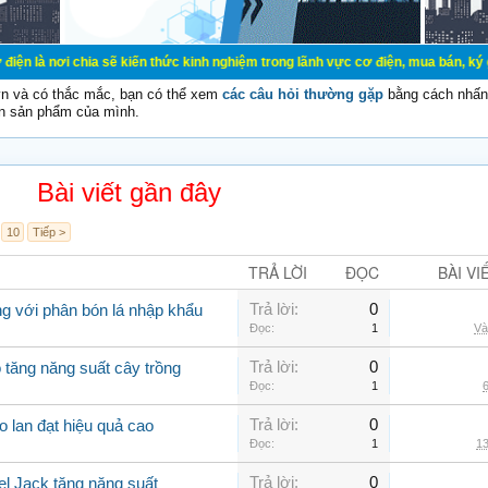
ia sẽ kiến thức kinh nghiệm trong lãnh vực cơ điện, mua bán, ký gửi, cho thuê
vn và có thắc mắc, bạn có thể xem
các câu hỏi thường gặp
bằng cách nhấn 
n sản phẩm của mình.
Bài viết gần đây
10
Tiếp >
TRẢ LỜI
ĐỌC
BÀI VI
Trả lời:
0
g với phân bón lá nhập khẩu
Đọc:
1
Và
Trả lời:
0
 tăng năng suất cây trồng
Đọc:
1
6
Trả lời:
0
o lan đạt hiệu quả cao
Đọc:
1
13
Trả lời:
0
el Jack tăng năng suất