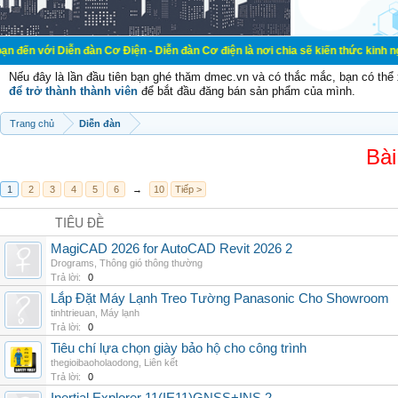
ễn đàn Cơ Điện - Diễn đàn Cơ điện là nơi chia sẽ kiến thức kinh nghiệm trong l
Nếu đây là lần đầu tiên bạn ghé thăm dmec.vn và có thắc mắc, bạn có th
để trở thành thành viên
để bắt đầu đăng bán sản phẩm của mình.
Trang chủ
Diễn đàn
Bài
1
2
3
4
5
6
→
10
Tiếp >
TIÊU ĐỀ
MagiCAD 2026 for AutoCAD Revit 2026 2
Drograms
,
Thông gió thông thường
Trả lời:
0
Lắp Đặt Máy Lạnh Treo Tường Panasonic Cho Showroom
tinhtrieuan
,
Máy lạnh
Trả lời:
0
Tiêu chí lựa chọn giày bảo hộ cho công trình
thegioibaoholaodong
,
Liên kết
Trả lời:
0