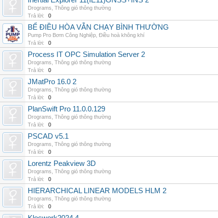
Inertial Explorer 11(IE11)GNSS+INS 2
Drograms
,
Thông gió thông thường
Trả lời:
0
BỂ ĐIỀU HÒA VẪN CHẠY BÌNH THƯỜNG
Pump Pro Bơm Công Nghiệp
,
Điều hoà không khí
Trả lời:
0
Process IT OPC Simulation Server 2
Drograms
,
Thông gió thông thường
Trả lời:
0
JMatPro 16.0 2
Drograms
,
Thông gió thông thường
Trả lời:
0
PlanSwift Pro 11.0.0.129
Drograms
,
Thông gió thông thường
Trả lời:
0
PSCAD v5.1
Drograms
,
Thông gió thông thường
Trả lời:
0
Lorentz Peakview 3D
Drograms
,
Thông gió thông thường
Trả lời:
0
HIERARCHICAL LINEAR MODELS HLM 2
Drograms
,
Thông gió thông thường
Trả lời:
0