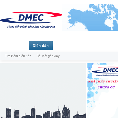
Trang chủ
Diễn đàn
Thành viên
Tìm kiếm diễn đàn
Bài viết gần đây