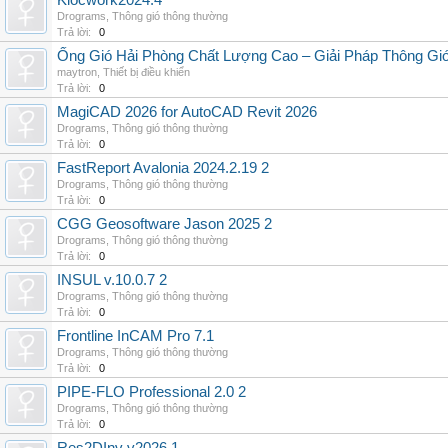
Klocwork2024.4
Drograms
,
Thông gió thông thường
Trả lời:
0
Ống Gió Hải Phòng Chất Lượng Cao – Giải Pháp Thông Gió
maytron
,
Thiết bị điều khiển
Trả lời:
0
MagiCAD 2026 for AutoCAD Revit 2026
Drograms
,
Thông gió thông thường
Trả lời:
0
FastReport Avalonia 2024.2.19 2
Drograms
,
Thông gió thông thường
Trả lời:
0
CGG Geosoftware Jason 2025 2
Drograms
,
Thông gió thông thường
Trả lời:
0
INSUL v.10.0.7 2
Drograms
,
Thông gió thông thường
Trả lời:
0
Frontline InCAM Pro 7.1
Drograms
,
Thông gió thông thường
Trả lời:
0
PIPE-FLO Professional 2.0 2
Drograms
,
Thông gió thông thường
Trả lời:
0