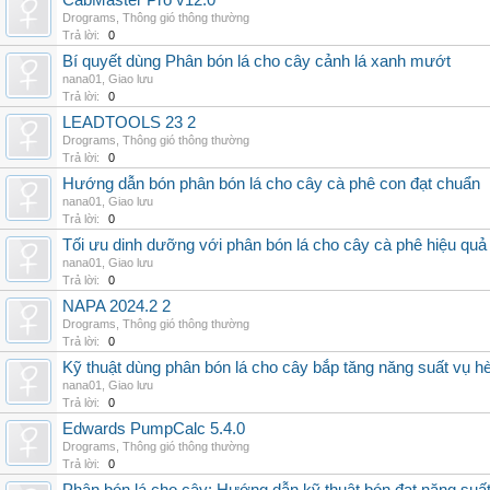
CabMaster Pro v12.0
Drograms
,
Thông gió thông thường
Trả lời:
0
Bí quyết dùng Phân bón lá cho cây cảnh lá xanh mướt
nana01
,
Giao lưu
Trả lời:
0
LEADTOOLS 23 2
Drograms
,
Thông gió thông thường
Trả lời:
0
Hướng dẫn bón phân bón lá cho cây cà phê con đạt chuẩn
nana01
,
Giao lưu
Trả lời:
0
Tối ưu dinh dưỡng với phân bón lá cho cây cà phê hiệu quả
nana01
,
Giao lưu
Trả lời:
0
NAPA 2024.2 2
Drograms
,
Thông gió thông thường
Trả lời:
0
Kỹ thuật dùng phân bón lá cho cây bắp tăng năng suất vụ h
nana01
,
Giao lưu
Trả lời:
0
Edwards PumpCalc 5.4.0
Drograms
,
Thông gió thông thường
Trả lời:
0