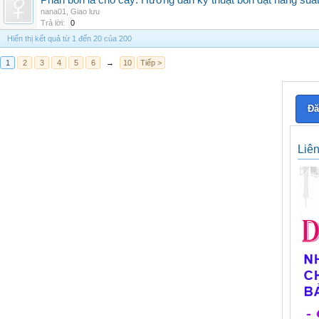
Phân bón lá cho cây: Hướng dẫn kỹ thuật bón đạt năng suấ
nana01
,
Giao lưu
Trả lời:
0
Hiển thị kết quả từ 1 đến 20 của 200
1
2
3
4
5
6
→
10
Tiếp >
Đă
Liê