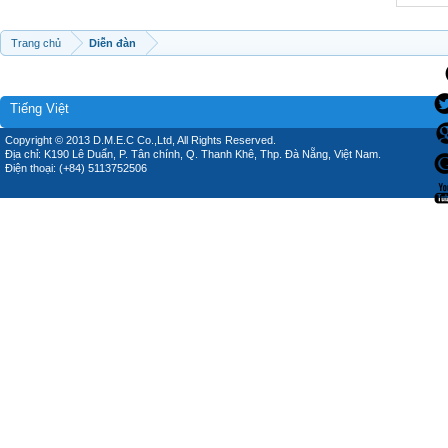
Trang chủ
Diễn đàn
Tiếng Việt
Copyright © 2013 D.M.E.C Co.,Ltd, All Rights Reserved.
Địa chỉ: K190 Lê Duẩn, P. Tân chính, Q. Thanh Khê, Thp. Đà Nẵng, Việt Nam.
Điện thoại: (+84) 5113752506