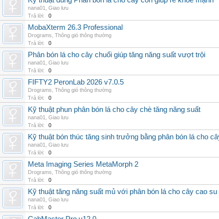
Kỹ thuật dùng Phân bón lá cho cây con giúp rễ khỏe mạnh
nana01
,
Giao lưu
Trả lời:
0
MobaXterm 26.3 Professional
Drograms
,
Thông gió thông thường
Trả lời:
0
Phân bón lá cho cây chuối giúp tăng năng suất vượt trội
nana01
,
Giao lưu
Trả lời:
0
FIFTY2 PeronLab 2026 v7.0.5
Drograms
,
Thông gió thông thường
Trả lời:
0
Kỹ thuật phun phân bón lá cho cây chè tăng năng suất
nana01
,
Giao lưu
Trả lời:
0
Kỹ thuật bón thúc tăng sinh trưởng bằng phân bón lá cho c
nana01
,
Giao lưu
Trả lời:
0
Meta Imaging Series MetaMorph 2
Drograms
,
Thông gió thông thường
Trả lời:
0
Kỹ thuật tăng năng suất mủ với phân bón lá cho cây cao su
nana01
,
Giao lưu
Trả lời:
0