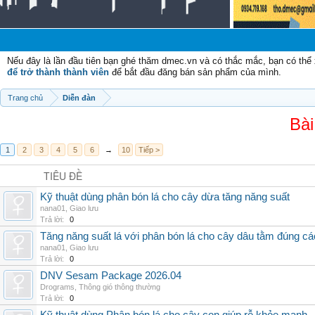
Nếu đây là lần đầu tiên bạn ghé thăm dmec.vn và có thắc mắc, bạn có th
để trở thành thành viên
để bắt đầu đăng bán sản phẩm của mình.
Trang chủ
Diễn đàn
Bài
1
2
3
4
5
6
→
10
Tiếp >
TIÊU ĐỀ
Kỹ thuật dùng phân bón lá cho cây dừa tăng năng suất
nana01
,
Giao lưu
Trả lời:
0
Tăng năng suất lá với phân bón lá cho cây dâu tằm đúng c
nana01
,
Giao lưu
Trả lời:
0
DNV Sesam Package 2026.04
Drograms
,
Thông gió thông thường
Trả lời:
0