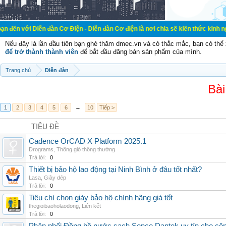
ễn đàn Cơ Điện - Diễn đàn Cơ điện là nơi chia sẽ kiến thức kinh nghiệm trong l
Nếu đây là lần đầu tiên bạn ghé thăm dmec.vn và có thắc mắc, bạn có th
để trở thành thành viên
để bắt đầu đăng bán sản phẩm của mình.
Trang chủ
Diễn đàn
Bài
1
2
3
4
5
6
→
10
Tiếp >
TIÊU ĐỀ
Cadence OrCAD X Platform 2025.1
Drograms
,
Thông gió thông thường
Trả lời:
0
Thiết bị bảo hộ lao động tại Ninh Bình ở đâu tốt nhất?
Lasa
,
Giày dép
Trả lời:
0
Tiêu chí chọn giày bảo hộ chính hãng giá tốt
thegioibaoholaodong
,
Liên kết
Trả lời:
0