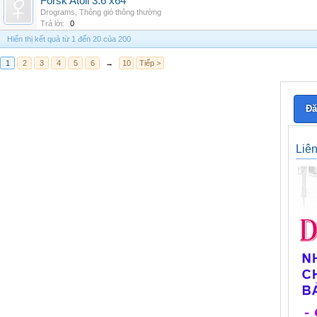
Forsk Atoll 3.6 x64
Drograms
,
Thông gió thông thường
Trả lời:
0
Hiển thị kết quả từ 1 đến 20 của 200
1
2
3
4
5
6
→
10
Tiếp >
Đă
Liê