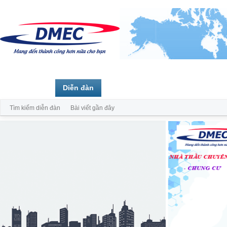
Trang chủ
Diễn đàn
Thành viên
Tìm kiếm diễn đàn
Bài viết gần đây