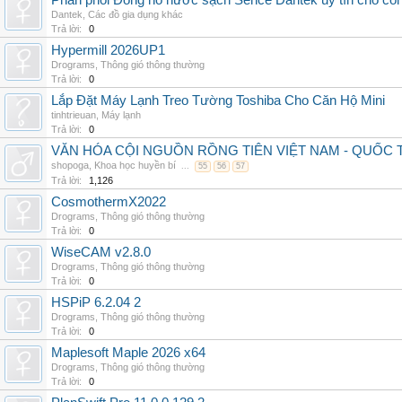
Phân phối Đồng hồ nước sạch Sence Dantek uy tín cho công
Dantek
,
Các đồ gia dụng khác
Trả lời:
0
Hypermill 2026UP1
Drograms
,
Thông gió thông thường
Trả lời:
0
Lắp Đặt Máy Lạnh Treo Tường Toshiba Cho Căn Hộ Mini
tinhtrieuan
,
Máy lạnh
Trả lời:
0
VĂN HÓA CỘI NGUỒN RỒNG TIÊN VIỆT NAM - QUỐ
shopoga
,
Khoa học huyền bí
...
55
56
57
Trả lời:
1,126
CosmothermX2022
Drograms
,
Thông gió thông thường
Trả lời:
0
WiseCAM v2.8.0
Drograms
,
Thông gió thông thường
Trả lời:
0
HSPiP 6.2.04 2
Drograms
,
Thông gió thông thường
Trả lời:
0
Maplesoft Maple 2026 x64
Drograms
,
Thông gió thông thường
Trả lời:
0