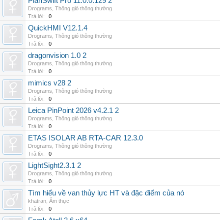
PlanSwift Pro 11.0.0.129 2
Drograms
,
Thông gió thông thường
Trả lời:
0
QuickHMI V12.1.4
Drograms
,
Thông gió thông thường
Trả lời:
0
dragonvision 1.0 2
Drograms
,
Thông gió thông thường
Trả lời:
0
mimics v28 2
Drograms
,
Thông gió thông thường
Trả lời:
0
Leica PinPoint 2026 v4.2.1 2
Drograms
,
Thông gió thông thường
Trả lời:
0
ETAS ISOLAR AB RTA-CAR 12.3.0
Drograms
,
Thông gió thông thường
Trả lời:
0
LightSight2.3.1 2
Drograms
,
Thông gió thông thường
Trả lời:
0
Tìm hiểu về van thủy lực HT và đặc điểm của nó
khatran
,
Ẩm thực
Trả lời:
0