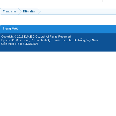
Trang chủ
Diễn đàn
Tiếng Việt
Copyright © 2013 D.M.E.C Co.,Ltd, All Rights Reserved.
Địa chỉ: K190 Lê Duẩn, P. Tân chính, Q. Thanh Khê, Thp. Đà Nẵng, Việt Nam.
Điện thoại: (+84) 5113752506