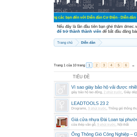
Chào mừng các bạn đến với Diễn đàn Cơ Điện - Diễn đàn Cơ điện là nơi 
Nếu đây là lần đầu tiên bạn ghé thăm dmec.
để trở thành thành viên
để bắt đầu đăng bá
Trang chủ
Diễn đàn
Trang 1 của 10 trang
1
2
3
4
5
6
→
TIÊU ĐỀ
Vì sao giày bảo hộ vải được nhi
giày bảo hộ lao động
,
2 phút trước
,
Giày dé
LEADTOOLS 23 2
Drograms
,
9 phút trước
,
Thông gió thông t
Giá cửa nhựa Đài Loan tại phườ
cửa thép vân gỗ
,
9 phút trước
,
Nội thất
Ống Thông Gió Công Nghiệp – G