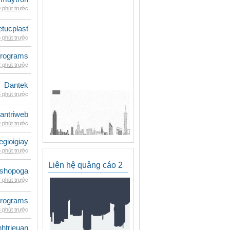
 phút trước
etucplast
 phút trước
rograms
 phút trước
Dantek
 phút trước
antriweb
 phút trước
egioigiay
 phút trước
Liên hệ quảng cáo 2
shopoga
 phút trước
rograms
 phút trước
inhtrieuan