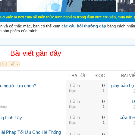
chia sẽ kiến thức kinh nghiệm trong lãnh vực cơ điện, mua bán, ký gửi, cho th
vn và có thắc mắc, bạn có thể xem
các câu hỏi thường gặp
bằng cách nhấn 
n sản phẩm của mình.
Bài viết gần đây
10
Tiếp >
TRẢ LỜI
ĐỌC
BÀI VI
Trả lời:
0
giày bảo hộ
ều người lựa chọn?
p
Đọc:
1
2
Trả lời:
0
D
hường
Đọc:
1
9
Trả lời:
0
cửa thé
ng Linh Tây
Đọc:
1
9
iải Pháp Tối Ưu Cho Hệ Thống
Trả lời:
0