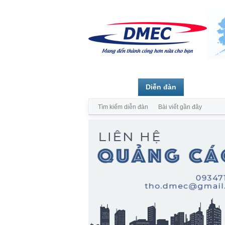
Trang chủ
Diễn đàn
Thành vi
Tìm kiếm diễn đàn
Bài viết gần đây