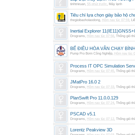
tinhtrieuan
,
55 phút trước
,
Máy lạnh
Tiêu chí lựa chọn giày bảo hộ ch
thegioibaoholaodong
,
Hôm nay lúc 07:59
,
Li
Inertial Explorer 11(IE11)GNSS+
Drograms
,
Hôm nay lúc 07:56
,
Thông gió t
BỂ ĐIỀU HÒA VẪN CHẠY BÌ
Pump Pro Bơm Công Nghiệp
,
Hôm nay lúc 
Process IT OPC Simulation Serv
Drograms
,
Hôm nay lúc 07:45
,
Thông gió t
JMatPro 16.0 2
Drograms
,
Hôm nay lúc 07:33
,
Thông gió t
PlanSwift Pro 11.0.0.129
Drograms
,
Hôm nay lúc 07:24
,
Thông gió t
PSCAD v5.1
Drograms
,
Hôm nay lúc 07:12
,
Thông gió t
Lorentz Peakview 3D
Drograms
,
Hôm nay lúc 07:03
,
Thông gió t