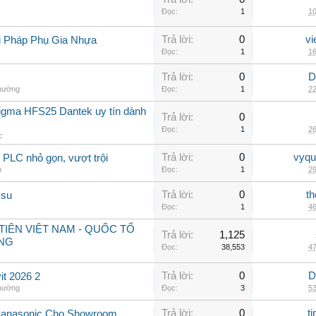
Đọc:
1
10
Trả lời:
0
vi
i Pháp Phụ Gia Nhựa
Đọc:
1
16
Trả lời:
0
D
thường
Đọc:
1
22
sigma HFS25 Dantek uy tín dành
Trả lời:
0
Đọc:
1
26
c
Trả lời:
0
vyqu
PLC nhỏ gọn, vượt trội
n
Đọc:
1
29
Trả lời:
0
th
 su
Đọc:
1
46
IÊN VIỆT NAM - QUỐC TỔ
Trả lời:
1,125
NG
Đọc:
38,553
47
Trả lời:
0
D
t 2026 2
thường
Đọc:
3
53
Trả lời:
0
t
Panasonic Cho Showroom