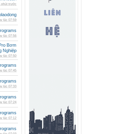
 phút trước
olaodong
y lúc 07:59
rograms
y lúc 07:56
Pro Bơm
g Nghiệp
y lúc 07:50
rograms
y lúc 07:45
rograms
y lúc 07:33
rograms
y lúc 07:24
rograms
y lúc 07:12
rograms
y lúc 07:03