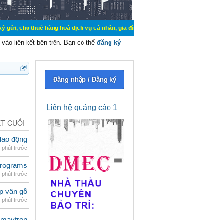
uê hàng hoá dịch vụ cá nhân, gia đình. Mua bán, ký gửi, cho thuê thiết bị hệ 
vào liên kết bên trên. Bạn có thể
đăng ký
Đăng nhập / Đăng ký
Liên hệ quảng cáo 1
ẾT CUỐI
 lao động
 phút trước
rograms
 phút trước
p vân gỗ
 phút trước
maytron