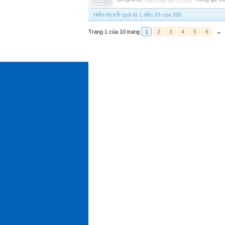
Hiển thị kết quả từ 1 đến 20 của 200
Trang 1 của 10 trang
1
2
3
4
5
6
→