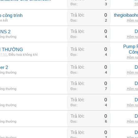
Đọc:
3
55
Trả lời:
0
thegioibaoh
o công trình
ên kết
Đọc:
2
Hôm na
Trả lời:
0
D
INS 2
hông thường
Đọc:
4
Hôm na
Pump 
Trả lời:
0
NH THƯỜNG
Côn
07:50
,
Điều hoà không khí
Đọc:
4
Hôm na
Trả lời:
0
D
er 2
hông thường
Đọc:
4
Hôm na
Trả lời:
0
D
hông thường
Đọc:
7
Hôm na
Trả lời:
0
D
hông thường
Đọc:
4
Hôm na
Trả lời:
0
D
hông thường
Đọc:
6
Hôm na
Trả lời:
0
D
hông thường
Đọc:
7
Hôm na