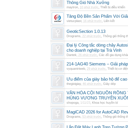
Thông Gió Nhà Xưởng
maytron
,
10 phút trước
,
Thiết bị điều khiển
Tăng Độ Bền Sản Phẩm Với Giả
vietucplast
,
16 phút trước
,
Liên kết
GeoticSection 1.0.13
Drograms
,
22 phút trước
,
Thông gió thông 
Đại lý Công tắc dòng chảy Auto
cho doanh nghiệp tại Trà Vinh
Dantek
,
26 phút trước
,
Các đồ gia dụng khá
214-1AG40 Siemens – Giải pháp 
vyquantriweb
,
29 phút trước
,
Thiết bị cơ điệ
Ưu điểm của giày bảo hộ đế cao
thegioigiay
,
46 phút trước
,
Giày dép
VĂN HÓA CỘI NGUỒN RỒNG T
HÙNG VƯƠNG TRUYỀN XUỐ
shopoga
,
1/11/23
,
Khoa học huyền bí
MagiCAD 2026 for AutoCAD Revi
Drograms
,
53 phút trước
,
Thông gió thông 
Lắp Đặt Máy Lạnh Treo Tường 