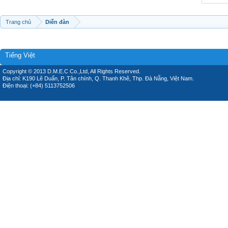
Trang chủ
Diễn đàn
Tiếng Việt
Copyright © 2013 D.M.E.C Co.,Ltd, All Rights Reserved.
Địa chỉ: K190 Lê Duẩn, P. Tân chính, Q. Thanh Khê, Thp. Đà Nẵng, Việt Nam.
Điện thoại: (+84) 5113752506