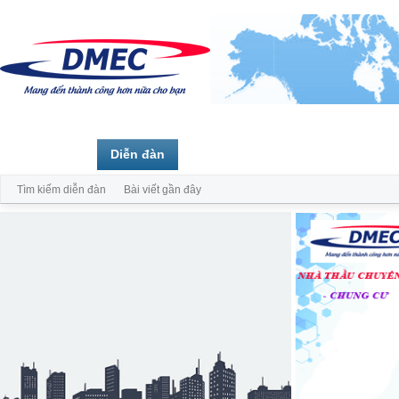
Trang chủ
Diễn đàn
Thành viên
Tìm kiếm diễn đàn
Bài viết gần đây