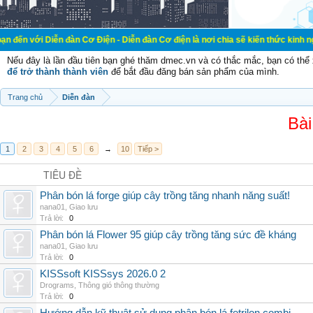
ễn đàn Cơ Điện - Diễn đàn Cơ điện là nơi chia sẽ kiến thức kinh nghiệm trong l
Nếu đây là lần đầu tiên bạn ghé thăm dmec.vn và có thắc mắc, bạn có th
để trở thành thành viên
để bắt đầu đăng bán sản phẩm của mình.
Trang chủ
Diễn đàn
Bài
1
2
3
4
5
6
→
10
Tiếp >
TIÊU ĐỀ
Phân bón lá forge giúp cây trồng tăng nhanh năng suất!
nana01
,
Giao lưu
Trả lời:
0
Phân bón lá Flower 95 giúp cây trồng tăng sức đề kháng
nana01
,
Giao lưu
Trả lời:
0
KISSsoft KISSsys 2026.0 2
Drograms
,
Thông gió thông thường
Trả lời:
0