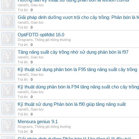
Hướng dẫn kỹ thuật sử dụng phân bón lá fetrilon combi
nana01
,
Giao lưu
Trả lời:
0
Giải pháp dinh dưỡng vượt trội cho cây trồng: Phân bón lá fe
nana01
,
Giao lưu
Trả lời:
0
OptiFDTD optifdtd 16.0
Drograms
,
Thông gió thông thường
Trả lời:
0
Tăng năng suất cây trồng nhờ sử dụng phân bón lá f97
nana01
,
Giao lưu
Trả lời:
0
Kỹ thuật sử dụng phân bón lá F95 tăng năng suất cây trồng
nana01
,
Giao lưu
Trả lời:
0
Kỹ thuật dùng phân bón lá F94 tăng năng suất cho cây trồng
nana01
,
Giao lưu
Trả lời:
0
Kỹ thuật sử dụng Phân bón lá f90 giúp tăng năng suất
nana01
,
Giao lưu
Trả lời:
0
Mensura genius 9.1
Drograms
,
Thông gió thông thường
Trả lời:
0