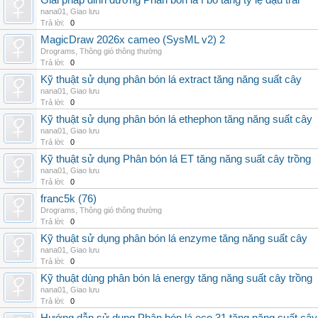
Giải pháp dinh dưỡng Phân bón lá f bo tăng tỷ lệ đậu trái
nana01
,
Giao lưu
Trả lời:
0
MagicDraw 2026x cameo (SysML v2) 2
Drograms
,
Thông gió thông thường
Trả lời:
0
Kỹ thuật sử dụng phân bón lá extract tăng năng suất cây
nana01
,
Giao lưu
Trả lời:
0
Kỹ thuật sử dụng phân bón lá ethephon tăng năng suất cây
nana01
,
Giao lưu
Trả lời:
0
Kỹ thuật sử dụng Phân bón lá ET tăng năng suất cây trồng
nana01
,
Giao lưu
Trả lời:
0
franc5k (76)
Drograms
,
Thông gió thông thường
Trả lời:
0
Kỹ thuật sử dụng phân bón lá enzyme tăng năng suất cây
nana01
,
Giao lưu
Trả lời:
0
Kỹ thuật dùng phân bón lá energy tăng năng suất cây trồng
nana01
,
Giao lưu
Trả lời:
0