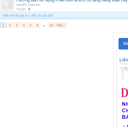
Hướng dẫn sử dụng Phân bón lá eco 31 tăng năng suất cây
nana01
,
Giao lưu
Trả lời:
0
Hiển thị kết quả từ 1 đến 20 của 200
1
2
3
4
5
6
→
10
Tiếp >
Đă
Liê