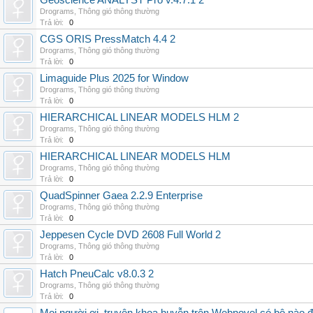
Geoscience ANALYST Pro v.4.7.1 2
Drograms
,
Thông gió thông thường
Trả lời:
0
CGS ORIS PressMatch 4.4 2
Drograms
,
Thông gió thông thường
Trả lời:
0
Limaguide Plus 2025 for Window
Drograms
,
Thông gió thông thường
Trả lời:
0
HIERARCHICAL LINEAR MODELS HLM 2
Drograms
,
Thông gió thông thường
Trả lời:
0
HIERARCHICAL LINEAR MODELS HLM
Drograms
,
Thông gió thông thường
Trả lời:
0
QuadSpinner Gaea 2.2.9 Enterprise
Drograms
,
Thông gió thông thường
Trả lời:
0
Jeppesen Cycle DVD 2608 Full World 2
Drograms
,
Thông gió thông thường
Trả lời:
0
Hatch PneuCalc v8.0.3 2
Drograms
,
Thông gió thông thường
Trả lời:
0