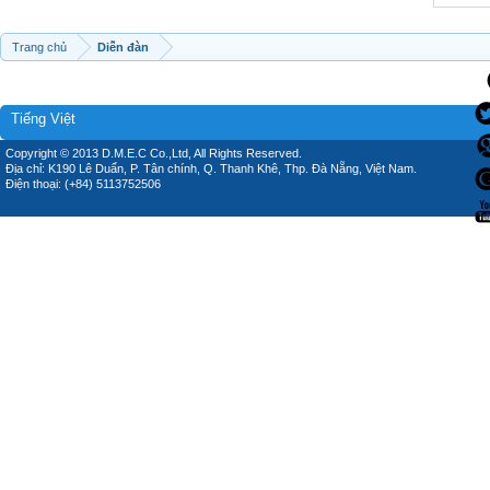
Trang chủ
Diễn đàn
Tiếng Việt
Copyright © 2013 D.M.E.C Co.,Ltd, All Rights Reserved.
Địa chỉ: K190 Lê Duẩn, P. Tân chính, Q. Thanh Khê, Thp. Đà Nẵng, Việt Nam.
Điện thoại: (+84) 5113752506