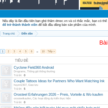
Ch
Nếu đây là lần đầu tiên bạn ghé thăm dmec.vn và có thắc mắc, bạn có th
để trở thành thành viên
để bắt đầu đăng bán sản phẩm của mình.
Trang chủ
Diễn đàn
Bài
1
2
3
4
5
6
→
10
Tiếp >
TIÊU ĐỀ
Cyclone Field360 Android
Drograms
,
Thông gió thông thường
Trả lời:
0
Couple Tattoos Ideas for Partners Who Want Matching Ink
huyen2307
,
Giao lưu
Trả lời:
5
Orosteel Erfahrungen 2026 – Preis, Vorteile & Wo kaufen
orosteelkaufen
,
Các hoạt động dự kiến thực hiện
Trả lời:
0