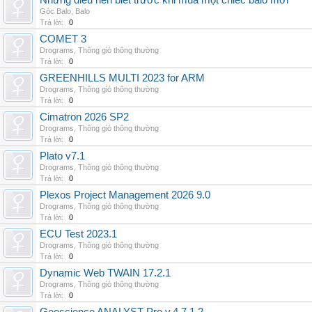
Những điều nên biết trước khi mua một chiếc balo mới
Góc Balo
,
Balo
Trả lời:
0
COMET 3
Drograms
,
Thông gió thông thường
Trả lời:
0
GREENHILLS MULTI 2023 for ARM
Drograms
,
Thông gió thông thường
Trả lời:
0
Cimatron 2026 SP2
Drograms
,
Thông gió thông thường
Trả lời:
0
Plato v7.1
Drograms
,
Thông gió thông thường
Trả lời:
0
Plexos Project Management 2026 9.0
Drograms
,
Thông gió thông thường
Trả lời:
0
ECU Test 2023.1
Drograms
,
Thông gió thông thường
Trả lời:
0
Dynamic Web TWAIN 17.2.1
Drograms
,
Thông gió thông thường
Trả lời:
0