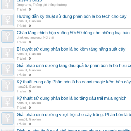
easyvision13
Drograms
,
Thông gió thông thường
Trả lời:
0
Hướng dẫn kỹ thuật sử dụng phân bón lá bo tech cho cây
nana01
,
Giao lưu
Trả lời:
0
Chân tăng chỉnh hộp vuông 50x50 dùng cho những loại bàn
phukienthanglong
,
Nội thất
Trả lời:
0
Bí quyết sử dụng phân bón lá bo kẽm tăng năng suất cây
nana01
,
Giao lưu
Trả lời:
0
Giải pháp dinh dưỡng tăng đậu quả từ phân bón lá bo hữu 
nana01
,
Giao lưu
Trả lời:
0
Kỹ thuật cung cấp Phân bón lá bo canxi magie kẽm bền cây
nana01
,
Giao lưu
Trả lời:
0
Kỹ thuật sử dụng phân bón lá bo tăng đậu trái mùa nghịch
nana01
,
Giao lưu
Trả lời:
0
Giải pháp dinh dưỡng vượt trội cho cây trồng: Phân bón lá 
nana01
,
Giao lưu
Trả lời:
0