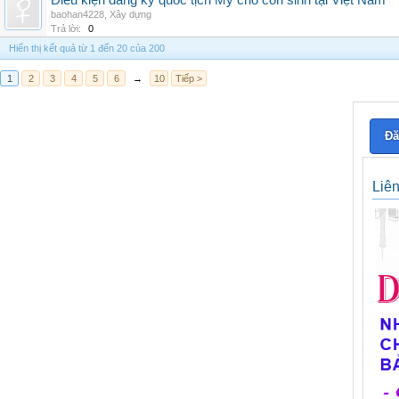
Điều kiện đăng ký quốc tịch Mỹ cho con sinh tại Việt Nam
baohan4228
,
Xây dựng
Trả lời:
0
Hiển thị kết quả từ 1 đến 20 của 200
1
2
3
4
5
6
→
10
Tiếp >
Đă
Liê