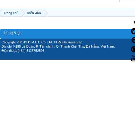
Trang chủ
Diễn đàn
Tiếng Việt
Copyright © 2013 D.M.E.C Co.,Ltd, All Rights Reserved.
Địa chỉ: K190 Lê Duẩn, P. Tân chính, Q. Thanh Khê, Thp. Đà Nẵng, Việt Nam.
Điện thoại: (+84) 5113752506