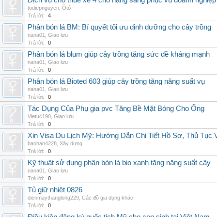
Dịch vụ cho thuê xe 4 chỗ hạng sang phục vụ doanh nghiệ
todiepnguyen
,
Ôtô
Trả lời:
4
Phân bón lá BM: Bí quyết tối ưu dinh dưỡng cho cây trồng
nana01
,
Giao lưu
Trả lời:
0
Phân bón lá blum giúp cây trồng tăng sức đề kháng mạnh
nana01
,
Giao lưu
Trả lời:
0
Phân bón lá Bioted 603 giúp cây trồng tăng năng suất vụ
nana01
,
Giao lưu
Trả lời:
0
Tác Dụng Của Phụ gia pvc Tăng Bề Mặt Bóng Cho Ống
Vietuc190
,
Giao lưu
Trả lời:
0
Xin Visa Du Lịch Mỹ: Hướng Dẫn Chi Tiết Hồ Sơ, Thủ Tục
baohan4228
,
Xây dựng
Trả lời:
0
Kỹ thuật sử dụng phân bón lá bio xanh tăng năng suất cây
nana01
,
Giao lưu
Trả lời:
0
Tủ giữ nhiệt 0826
dienmaythanglong229
,
Các đồ gia dụng khác
Trả lời:
0