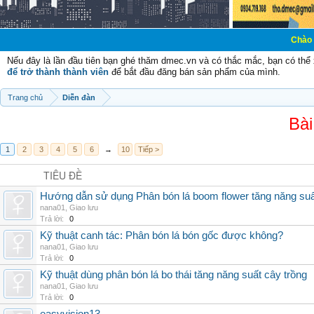
Chào mừng các bạn
Nếu đây là lần đầu tiên bạn ghé thăm dmec.vn và có thắc mắc, bạn có th
để trở thành thành viên
để bắt đầu đăng bán sản phẩm của mình.
Trang chủ
Diễn đàn
Bài
1
2
3
4
5
6
→
10
Tiếp >
TIÊU ĐỀ
Hướng dẫn sử dụng Phân bón lá boom flower tăng năng suấ
nana01
,
Giao lưu
Trả lời:
0
Kỹ thuật canh tác: Phân bón lá bón gốc được không?
nana01
,
Giao lưu
Trả lời:
0
Kỹ thuật dùng phân bón lá bo thái tăng năng suất cây trồng
nana01
,
Giao lưu
Trả lời:
0