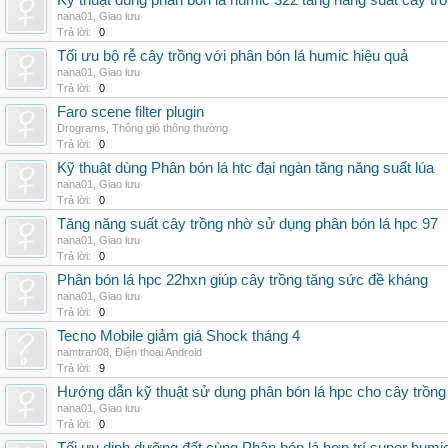
Kỹ thuật dùng phân bón lá humic 322 tăng năng suất cây tr
nana01
,
Giao lưu
Trả lời:
0
Tối ưu bộ rễ cây trồng với phân bón lá humic hiệu quả
nana01
,
Giao lưu
Trả lời:
0
Faro scene filter plugin
Drograms
,
Thông gió thông thường
Trả lời:
0
Kỹ thuật dùng Phân bón lá htc đại ngàn tăng năng suất lúa
nana01
,
Giao lưu
Trả lời:
0
Tăng năng suất cây trồng nhờ sử dụng phân bón lá hpc 97
nana01
,
Giao lưu
Trả lời:
0
Phân bón lá hpc 22hxn giúp cây trồng tăng sức đề kháng
nana01
,
Giao lưu
Trả lời:
0
Tecno Mobile giảm giá Shock tháng 4
namtran08
,
Điện thoại Android
Trả lời:
9
Hướng dẫn kỹ thuật sử dụng phân bón lá hpc cho cây trồng
nana01
,
Giao lưu
Trả lời:
0