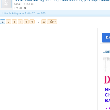
Tối ưu dinh dưỡng đất cùng Phân bón lá hợp trí super humi
nana01
,
Giao lưu
Trả lời:
0
Hiển thị kết quả từ 1 đến 20 của 200
1
2
3
4
5
6
→
10
Tiếp >
Đă
Liê