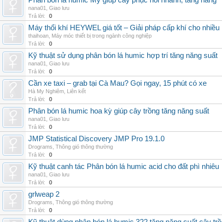
Phân bón lá humic Mỹ giúp cây phục hồi nhanh, tăng năng
nana01
,
Giao lưu
Trả lời:
0
Máy thổi khí HEYWEL giá tốt – Giải pháp cấp khí cho nhiều 
thaihoan
,
Máy móc thiết bị trong ngành công nghiệp
Trả lời:
0
Kỹ thuật sử dụng phân bón lá humic hợp trí tăng năng suất
nana01
,
Giao lưu
Trả lời:
0
Cần xe taxi – grab tại Cà Mau? Gọi ngay, 15 phút có xe
Hà My Nghiêm
,
Liên kết
Trả lời:
0
Phân bón lá humic hoa kỳ giúp cây trồng tăng năng suất
nana01
,
Giao lưu
Trả lời:
0
JMP Statistical Discovery JMP Pro 19.1.0
Drograms
,
Thông gió thông thường
Trả lời:
0
Kỹ thuật canh tác Phân bón lá humic acid cho đất phì nhiêu
nana01
,
Giao lưu
Trả lời:
0
grlweap 2
Drograms
,
Thông gió thông thường
Trả lời:
0