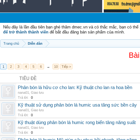
Chà
Nếu đây là lần đầu tiên bạn ghé thăm dmec.vn và có thắc mắc, bạn có th
để trở thành thành viên
để bắt đầu đăng bán sản phẩm của mình.
Trang chủ
Diễn đàn
Bài
1
2
3
4
5
6
→
10
Tiếp >
TIÊU ĐỀ
Phân bón lá hữu cơ cho lan: Kỹ thuật cho lan ra hoa bền
nana01
,
Giao lưu
Trả lời:
0
Kỹ thuật sử dụng phân bón lá humic usa tăng sức bền cây
nana01
,
Giao lưu
Trả lời:
0
Kỹ thuật dùng phân bón lá humic rong biển tăng năng suất
nana01
,
Giao lưu
Trả lời:
0