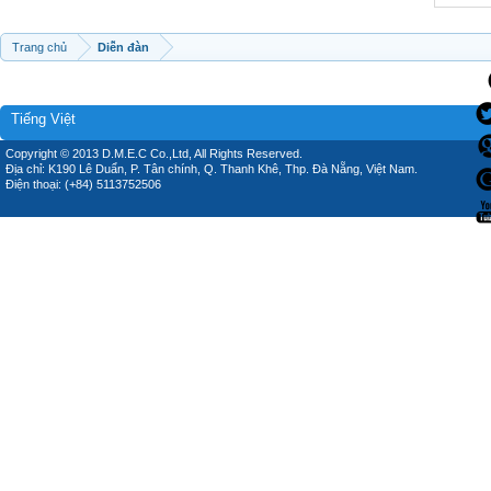
Trang chủ
Diễn đàn
Tiếng Việt
Copyright © 2013 D.M.E.C Co.,Ltd, All Rights Reserved.
Địa chỉ: K190 Lê Duẩn, P. Tân chính, Q. Thanh Khê, Thp. Đà Nẵng, Việt Nam.
Điện thoại: (+84) 5113752506