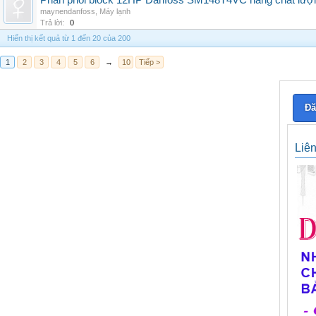
Phân phối block 12HP Danfoss SM148T4VC hàng chất lượng,
maynendanfoss
,
Máy lạnh
Trả lời:
0
Hiển thị kết quả từ 1 đến 20 của 200
1
2
3
4
5
6
→
10
Tiếp >
Đă
Liê