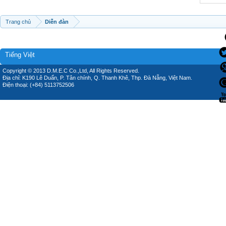
Trang chủ
Diễn đàn
Tiếng Việt
Copyright © 2013 D.M.E.C Co.,Ltd, All Rights Reserved.
Địa chỉ: K190 Lê Duẩn, P. Tân chính, Q. Thanh Khê, Thp. Đà Nẵng, Việt Nam.
Điện thoại: (+84) 5113752506