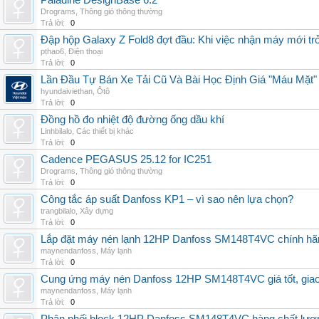
Paladine DesignBase 6.2
Drograms
,
Thông gió thông thường
Trả lời:
0
Đập hộp Galaxy Z Fold8 đợt đầu: Khi việc nhận máy mới tr
pthao6
,
Điện thoại
Trả lời:
0
Lần Đầu Tự Bán Xe Tải Cũ Và Bài Học Định Giá "Máu Mặt"
hyundaiviethan
,
Ôtô
Trả lời:
0
Đồng hồ đo nhiệt độ đường ống dầu khí
Linhbilalo
,
Các thiết bị khác
Trả lời:
0
Cadence PEGASUS 25.12 for IC251
Drograms
,
Thông gió thông thường
Trả lời:
0
Công tắc áp suất Danfoss KP1 – vì sao nên lựa chọn?
trangbilalo
,
Xây dựng
Trả lời:
0
Lắp đặt máy nén lạnh 12HP Danfoss SM148T4VC chính hãng, 
maynendanfoss
,
Máy lạnh
Trả lời:
0
Cung ứng máy nén Danfoss 12HP SM148T4VC giá tốt, giao h
maynendanfoss
,
Máy lạnh
Trả lời:
0