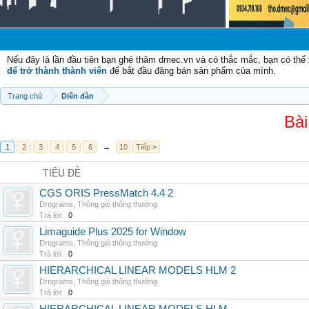
Nếu đây là lần đầu tiên bạn ghé thăm dmec.vn và có thắc mắc, bạn có th
để trở thành thành viên
để bắt đầu đăng bán sản phẩm của mình.
Trang chủ
Diễn đàn
Bài
1
2
3
4
5
6
→
10
Tiếp >
TIÊU ĐỀ
CGS ORIS PressMatch 4.4 2
Drograms
,
Thông gió thông thường
Trả lời:
0
Limaguide Plus 2025 for Window
Drograms
,
Thông gió thông thường
Trả lời:
0
HIERARCHICAL LINEAR MODELS HLM 2
Drograms
,
Thông gió thông thường
Trả lời:
0