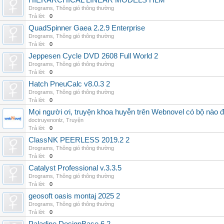
HIERARCHICAL LINEAR MODELS HLM
Drograms
,
Thông gió thông thường
Trả lời:
0
QuadSpinner Gaea 2.2.9 Enterprise
Drograms
,
Thông gió thông thường
Trả lời:
0
Jeppesen Cycle DVD 2608 Full World 2
Drograms
,
Thông gió thông thường
Trả lời:
0
Hatch PneuCalc v8.0.3 2
Drograms
,
Thông gió thông thường
Trả lời:
0
Mọi người ơi, truyện khoa huyễn trên Webnovel có bộ nào
doctruyenonlz
,
Truyện
Trả lời:
0
ClassNK PEERLESS 2019.2 2
Drograms
,
Thông gió thông thường
Trả lời:
0
Catalyst Professional v.3.3.5
Drograms
,
Thông gió thông thường
Trả lời:
0
geosoft oasis montaj 2025 2
Drograms
,
Thông gió thông thường
Trả lời:
0