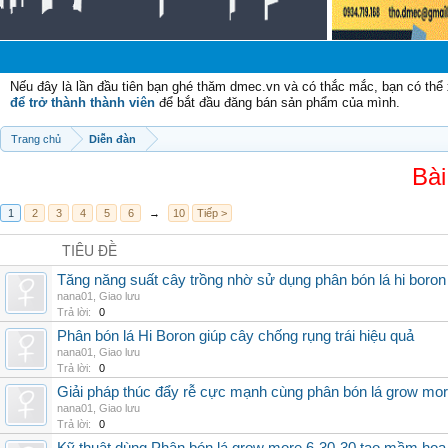
Nếu đây là lần đầu tiên bạn ghé thăm dmec.vn và có thắc mắc, bạn có th
để trở thành thành viên
để bắt đầu đăng bán sản phẩm của mình.
Trang chủ
Diễn đàn
Bài
1
2
3
4
5
6
→
10
Tiếp >
TIÊU ĐỀ
Tăng năng suất cây trồng nhờ sử dụng phân bón lá hi boron
nana01
,
Giao lưu
Trả lời:
0
Phân bón lá Hi Boron giúp cây chống rụng trái hiệu quả
nana01
,
Giao lưu
Trả lời:
0
Giải pháp thúc đẩy rễ cực mạnh cùng phân bón lá grow mo
nana01
,
Giao lưu
Trả lời:
0