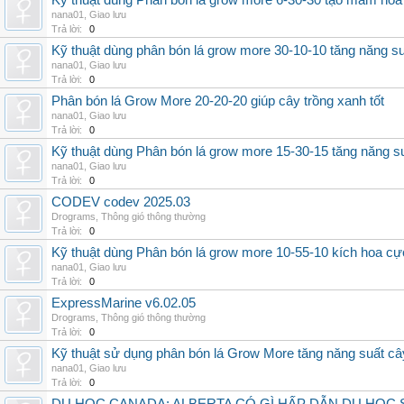
Kỹ thuật dùng Phân bón lá grow more 6-30-30 tạo mầm hoa
nana01
,
Giao lưu
Trả lời:
0
Kỹ thuật dùng phân bón lá grow more 30-10-10 tăng năng s
nana01
,
Giao lưu
Trả lời:
0
Phân bón lá Grow More 20-20-20 giúp cây trồng xanh tốt
nana01
,
Giao lưu
Trả lời:
0
Kỹ thuật dùng Phân bón lá grow more 15-30-15 tăng năng s
nana01
,
Giao lưu
Trả lời:
0
CODEV codev 2025.03
Drograms
,
Thông gió thông thường
Trả lời:
0
Kỹ thuật dùng Phân bón lá grow more 10-55-10 kích hoa cự
nana01
,
Giao lưu
Trả lời:
0
ExpressMarine v6.02.05
Drograms
,
Thông gió thông thường
Trả lời:
0
Kỹ thuật sử dụng phân bón lá Grow More tăng năng suất câ
nana01
,
Giao lưu
Trả lời:
0