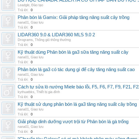
DU HỌC CANADA: ALBERTA CÓ GÌ HẤP DẪN DU HỌC 
Leadgle
,
Đào tạo
Trả lời:
0
Phân bón lá Gamix: Giải pháp tăng năng suất cây trồng
nana01
,
Giao lưu
Trả lời:
0
LIDAR360 9.0 & LIDAR360 MLS 9.0 2
Drograms
,
Thông gió thông thường
Trả lời:
0
Kỹ thuật dùng Phân bón lá ga3 sữa tăng năng suất cây
nana01
,
Giao lưu
Trả lời:
0
Phân bón lá ga3 có tác dụng gì để cây tăng năng suất cao
nana01
,
Giao lưu
Trả lời:
0
Cách tự sửa lò nướng Miele báo lỗi, F5, F6, F7, F9, F21, F2
kythuatbks
,
Thiết bị gia đình
Trả lời:
0
Kỹ thuật sử dụng phân bón lá ga3 tăng năng suất cây trồng
nana01
,
Giao lưu
Trả lời:
0
Giải pháp dinh dưỡng vượt trội từ Phân bón lá gà trống
nana01
,
Giao lưu
Trả lời:
0