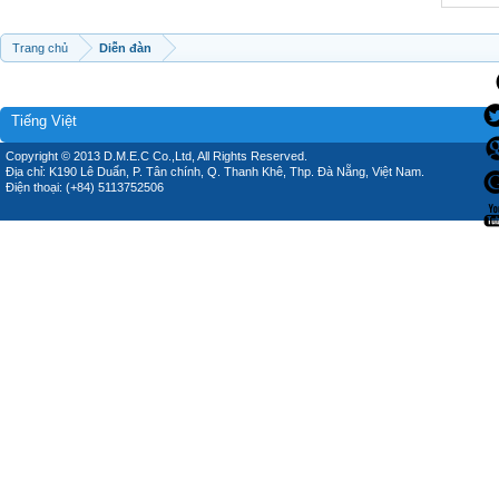
Trang chủ
Diễn đàn
Tiếng Việt
Copyright © 2013 D.M.E.C Co.,Ltd, All Rights Reserved.
Địa chỉ: K190 Lê Duẩn, P. Tân chính, Q. Thanh Khê, Thp. Đà Nẵng, Việt Nam.
Điện thoại: (+84) 5113752506