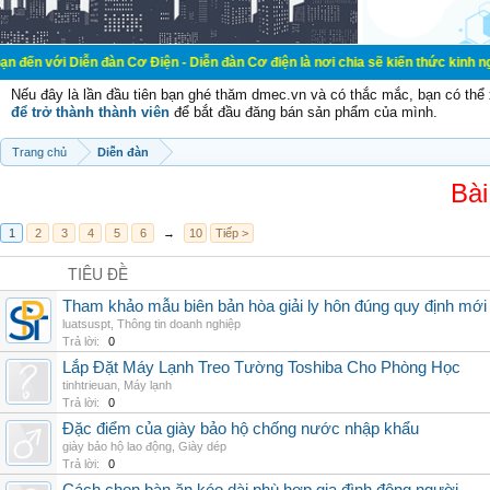
n đàn Cơ Điện - Diễn đàn Cơ điện là nơi chia sẽ kiến thức kinh nghiệm trong l
Nếu đây là lần đầu tiên bạn ghé thăm dmec.vn và có thắc mắc, bạn có th
để trở thành thành viên
để bắt đầu đăng bán sản phẩm của mình.
Trang chủ
Diễn đàn
Bài
1
2
3
4
5
6
→
10
Tiếp >
TIÊU ĐỀ
Tham khảo mẫu biên bản hòa giải ly hôn đúng quy định mới
luatsuspt
,
Thông tin doanh nghiệp
Trả lời:
0
Lắp Đặt Máy Lạnh Treo Tường Toshiba Cho Phòng Học
tinhtrieuan
,
Máy lạnh
Trả lời:
0
Đặc điểm của giày bảo hộ chống nước nhập khẩu
giày bảo hộ lao động
,
Giày dép
Trả lời:
0