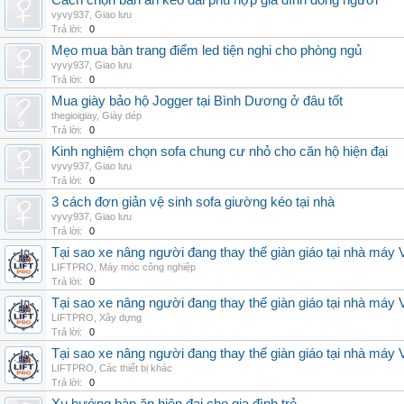
Cách chọn bàn ăn kéo dài phù hợp gia đình đông người
vyvy937
,
Giao lưu
Trả lời:
0
Mẹo mua bàn trang điểm led tiện nghi cho phòng ngủ
vyvy937
,
Giao lưu
Trả lời:
0
Mua giày bảo hộ Jogger tại Bình Dương ở đâu tốt
thegioigiay
,
Giày dép
Trả lời:
0
Kinh nghiệm chọn sofa chung cư nhỏ cho căn hộ hiện đại
vyvy937
,
Giao lưu
Trả lời:
0
3 cách đơn giản vệ sinh sofa giường kéo tại nhà
vyvy937
,
Giao lưu
Trả lời:
0
Tại sao xe nâng người đang thay thế giàn giáo tại nhà máy
LIFTPRO
,
Máy móc công nghiệp
Trả lời:
0
Tại sao xe nâng người đang thay thế giàn giáo tại nhà máy
LIFTPRO
,
Xây dựng
Trả lời:
0
Tại sao xe nâng người đang thay thế giàn giáo tại nhà máy
LIFTPRO
,
Các thiết bị khác
Trả lời:
0