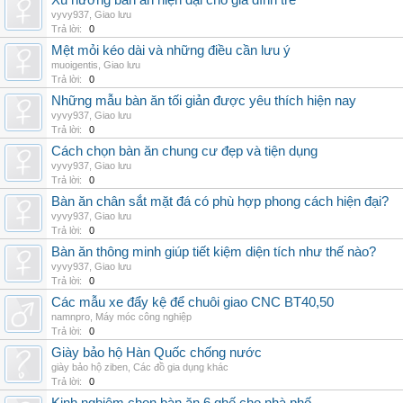
Xu hướng bàn ăn hiện đại cho gia đình trẻ
vyvy937
,
Giao lưu
Trả lời:
0
Mệt mỏi kéo dài và những điều cần lưu ý
muoigentis
,
Giao lưu
Trả lời:
0
Những mẫu bàn ăn tối giản được yêu thích hiện nay
vyvy937
,
Giao lưu
Trả lời:
0
Cách chọn bàn ăn chung cư đẹp và tiện dụng
vyvy937
,
Giao lưu
Trả lời:
0
Bàn ăn chân sắt mặt đá có phù hợp phong cách hiện đại?
vyvy937
,
Giao lưu
Trả lời:
0
Bàn ăn thông minh giúp tiết kiệm diện tích như thế nào?
vyvy937
,
Giao lưu
Trả lời:
0
Các mẫu xe đẩy kệ để chuôi giao CNC BT40,50
namnpro
,
Máy móc công nghiệp
Trả lời:
0
Giày bảo hộ Hàn Quốc chống nước
giày bảo hộ ziben
,
Các đồ gia dụng khác
Trả lời:
0