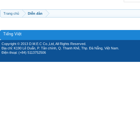
Trang chủ
Diễn đàn
Tiếng Việt
Copyright © 2013 D.M.E.C Co.,Ltd, All Rights Reserved.
Địa chỉ: K190 Lê Duẩn, P. Tân chính, Q. Thanh Khê, Thp. Đà Nẵng, Việt Nam.
Điện thoại: (+84) 5113752506