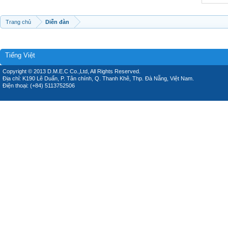
Trang chủ
Diễn đàn
Tiếng Việt
Copyright © 2013 D.M.E.C Co.,Ltd, All Rights Reserved.
Địa chỉ: K190 Lê Duẩn, P. Tân chính, Q. Thanh Khê, Thp. Đà Nẵng, Việt Nam.
Điện thoại: (+84) 5113752506