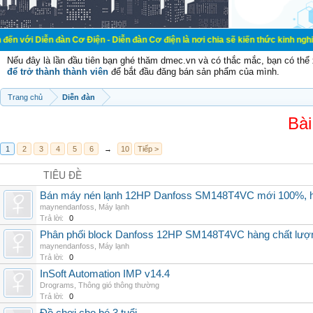
đàn Cơ Điện - Diễn đàn Cơ điện là nơi chia sẽ kiến thức kinh nghiệm trong lãn
Nếu đây là lần đầu tiên bạn ghé thăm dmec.vn và có thắc mắc, bạn có th
để trở thành thành viên
để bắt đầu đăng bán sản phẩm của mình.
Trang chủ
Diễn đàn
Bài
1
2
3
4
5
6
→
10
Tiếp >
TIÊU ĐỀ
Bán máy nén lạnh 12HP Danfoss SM148T4VC mới 100%, hà
maynendanfoss
,
Máy lạnh
Trả lời:
0
Phân phối block Danfoss 12HP SM148T4VC hàng chất lượng
maynendanfoss
,
Máy lạnh
Trả lời:
0
InSoft Automation IMP v14.4
Drograms
,
Thông gió thông thường
Trả lời:
0