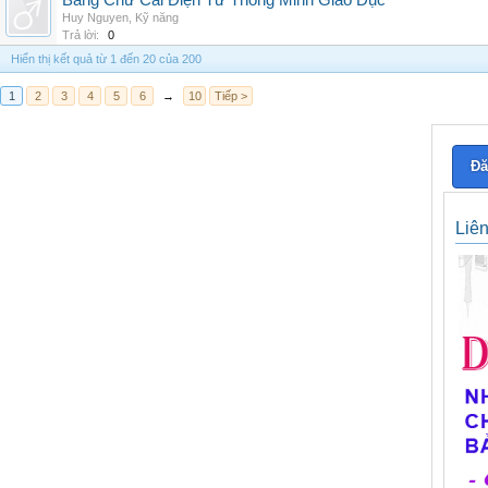
Bảng Chữ Cái Điện Tử Thông Minh Giáo Dục
Huy Nguyen
,
Kỹ năng
Trả lời:
0
Hiển thị kết quả từ 1 đến 20 của 200
1
2
3
4
5
6
→
10
Tiếp >
Đă
Liê