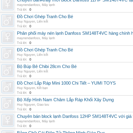
Chuyên bán#thay mới block Danfoss 12HP SM148T4VC tận n
maynendanfoss
,
Máy lạnh
Trả lời:
0
Đồ Chơi Ghép Tranh Cho Bé
Huy Nguyen
,
Liên kết
Trả lời:
0
Phân phối máy nén lạnh Danfoss SM148T4VC hàng chính hã
maynendanfoss
,
Máy lạnh
Trả lời:
0
Đồ Chơi Ghép Tranh Cho Bé
Huy Nguyen
,
Liên kết
Trả lời:
0
Bộ Búp Bê Chibi 28cm Cho Bé
Huy Nguyen
,
Liên kết
Trả lời:
0
Đồ Chơi Lắp Ráp Mini 1000 Chi Tiết – YUMI TOYS
Huy Nguyen
,
Kết bạn
Trả lời:
0
Bộ Xếp Hình Nam Châm Lắp Ráp Khối Xây Dựng
Huy Nguyen
,
Giao lưu
Trả lời:
0
Chuyên bán block lạnh Danfoss 12HP SM148T4VC với giá tốt
maynendanfoss
,
Máy lạnh
Trả lời:
0