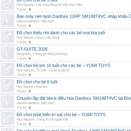
Đồ chơi cho bé 3 tuổi
Huy Nguyen
,
Các hoạt động dự kiến thực hiện
Trả lời:
0
Bán máy nén lạnh Danfoss 12HP SM148T4VC nhập khẩu China
maynendanfoss
,
Máy lạnh
Trả lời:
0
Đồ chơi thiếu nhi dành cho các bé mọi lứa tuổi
Huy Nguyen
,
Góp ý xây dựng
Trả lời:
0
GT-SUITE 2026
Drograms
,
Thông gió thông thường
Trả lời:
0
Đồ chơi trẻ em 10 tuổi cho các bé – YUMI TOYS
Huy Nguyen
,
Tư vấn - Quản lý địa ốc
Trả lời:
0
Đồ chơi cho bé 6 tuổi
Huy Nguyen
,
Đào tạo
Trả lời:
0
Chuyên lắp đặt block điều hòa Danfoss SM148T4VC tại Bình
maynendanfoss
,
Máy lạnh
Trả lời:
0
Đồ chơi phát triển trí tuệ cho bé – YUMI TOYS
Huy Nguyen
,
Trang trí nội ngoại thất
Trả lời:
0