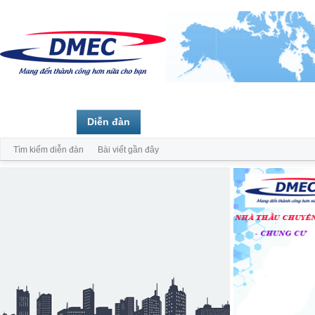
Trang chủ
Diễn đàn
Thành viên
Tìm kiếm diễn đàn
Bài viết gần đây