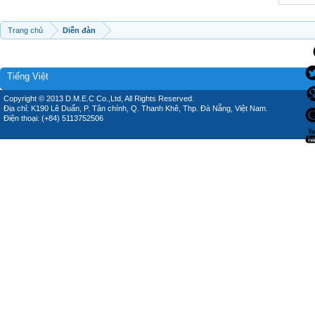
Trang chủ
Diễn đàn
Tiếng Việt
Copyright © 2013 D.M.E.C Co.,Ltd, All Rights Reserved.
Địa chỉ: K190 Lê Duẩn, P. Tân chính, Q. Thanh Khê, Thp. Đà Nẵng, Việt Nam.
Điện thoại: (+84) 5113752506