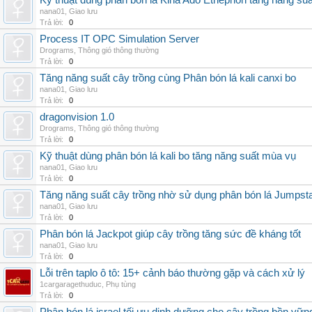
Kỹ thuật dùng phân bón lá Kina Ado Ethephon tăng năng suấ
nana01
,
Giao lưu
Trả lời:
0
Process IT OPC Simulation Server
Drograms
,
Thông gió thông thường
Trả lời:
0
Tăng năng suất cây trồng cùng Phân bón lá kali canxi bo
nana01
,
Giao lưu
Trả lời:
0
dragonvision 1.0
Drograms
,
Thông gió thông thường
Trả lời:
0
Kỹ thuật dùng phân bón lá kali bo tăng năng suất mùa vụ
nana01
,
Giao lưu
Trả lời:
0
Tăng năng suất cây trồng nhờ sử dụng phân bón lá Jumpsta
nana01
,
Giao lưu
Trả lời:
0
Phân bón lá Jackpot giúp cây trồng tăng sức đề kháng tốt
nana01
,
Giao lưu
Trả lời:
0
Lỗi trên taplo ô tô: 15+ cảnh báo thường gặp và cách xử lý
1cargaragethuduc
,
Phụ tùng
Trả lời:
0