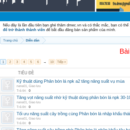
Nếu đây là lần đầu tiên bạn ghé thăm dmec.vn và có thắc mắc, bạn có th
để trở thành thành viên
để bắt đầu đăng bán sản phẩm của mình.
Trang chủ
Diễn đàn
Bài
1
2
3
4
5
6
→
10
Tiếp >
TIÊU ĐỀ
Kỹ thuật dùng Phân bón lá npk a2 tăng năng suất vụ mùa
nana01
,
Giao lưu
Trả lời:
0
Tăng vọt năng suất nhờ kỹ thuật dùng phân bón lá npk 30-1
nana01
,
Giao lưu
Trả lời:
0
Tối ưu năng suất cây trồng cùng Phân bón lá nhập khẩu thái
nana01
,
Giao lưu
Trả lời:
0