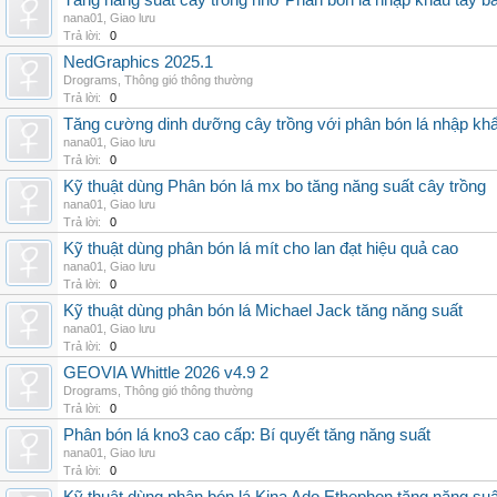
Tăng năng suất cây trồng nhờ Phân bón lá nhập khẩu tây b
nana01
,
Giao lưu
Trả lời:
0
NedGraphics 2025.1
Drograms
,
Thông gió thông thường
Trả lời:
0
Tăng cường dinh dưỡng cây trồng với phân bón lá nhập kh
nana01
,
Giao lưu
Trả lời:
0
Kỹ thuật dùng Phân bón lá mx bo tăng năng suất cây trồng
nana01
,
Giao lưu
Trả lời:
0
Kỹ thuật dùng phân bón lá mít cho lan đạt hiệu quả cao
nana01
,
Giao lưu
Trả lời:
0
Kỹ thuật dùng phân bón lá Michael Jack tăng năng suất
nana01
,
Giao lưu
Trả lời:
0
GEOVIA Whittle 2026 v4.9 2
Drograms
,
Thông gió thông thường
Trả lời:
0
Phân bón lá kno3 cao cấp: Bí quyết tăng năng suất
nana01
,
Giao lưu
Trả lời:
0