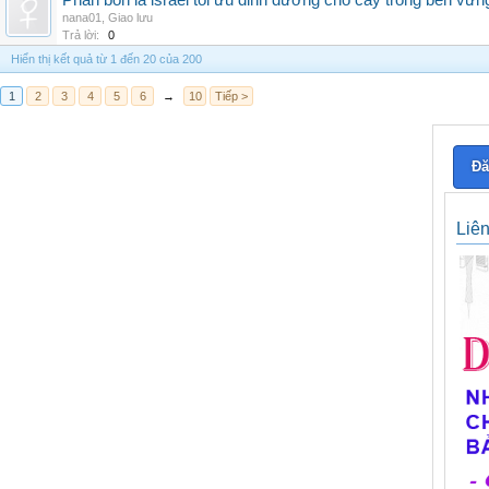
Phân bón lá israel tối ưu dinh dưỡng cho cây trồng bền vữn
nana01
,
Giao lưu
Trả lời:
0
Hiển thị kết quả từ 1 đến 20 của 200
1
2
3
4
5
6
→
10
Tiếp >
Đă
Liê