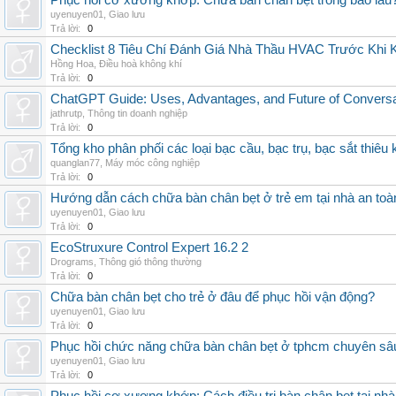
Phục hồi cơ xương khớp: Chữa bàn chân bẹt trong bao lâu
uyenuyen01
,
Giao lưu
Trả lời:
0
Checklist 8 Tiêu Chí Đánh Giá Nhà Thầu HVAC Trước Khi
Hồng Hoa
,
Điều hoà không khí
Trả lời:
0
ChatGPT Guide: Uses, Advantages, and Future of Conversat
jathrutp
,
Thông tin doanh nghiệp
Trả lời:
0
Tổng kho phân phối các loại bạc cầu, bạc trụ, bạc sắt thiêu k
quanglan77
,
Máy móc công nghiệp
Trả lời:
0
Hướng dẫn cách chữa bàn chân bẹt ở trẻ em tại nhà an toà
uyenuyen01
,
Giao lưu
Trả lời:
0
EcoStruxure Control Expert 16.2 2
Drograms
,
Thông gió thông thường
Trả lời:
0
Chữa bàn chân bẹt cho trẻ ở đâu để phục hồi vận động?
uyenuyen01
,
Giao lưu
Trả lời:
0
Phục hồi chức năng chữa bàn chân bẹt ở tphcm chuyên sâ
uyenuyen01
,
Giao lưu
Trả lời:
0