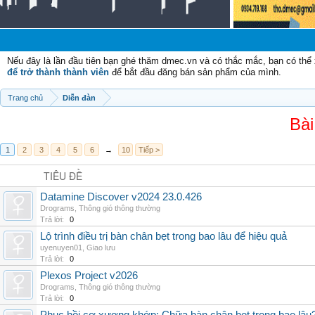
Nếu đây là lần đầu tiên bạn ghé thăm dmec.vn và có thắc mắc, bạn có th
để trở thành thành viên
để bắt đầu đăng bán sản phẩm của mình.
Trang chủ
Diễn đàn
Bài
1
2
3
4
5
6
→
10
Tiếp >
TIÊU ĐỀ
Datamine Discover v2024 23.0.426
Drograms
,
Thông gió thông thường
Trả lời:
0
Lộ trình điều trị bàn chân bẹt trong bao lâu để hiệu quả
uyenuyen01
,
Giao lưu
Trả lời:
0
Plexos Project v2026
Drograms
,
Thông gió thông thường
Trả lời:
0