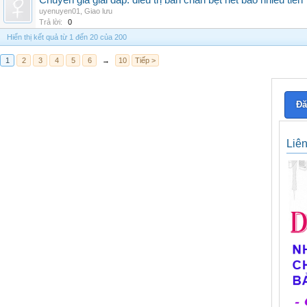
Chuyên gia giải đáp: điều trị bàn chân bẹt hết bao nhiêu tiền
uyenuyen01
,
Giao lưu
Trả lời:
0
Hiển thị kết quả từ 1 đến 20 của 200
1
2
3
4
5
6
→
10
Tiếp >
Đă
Liê