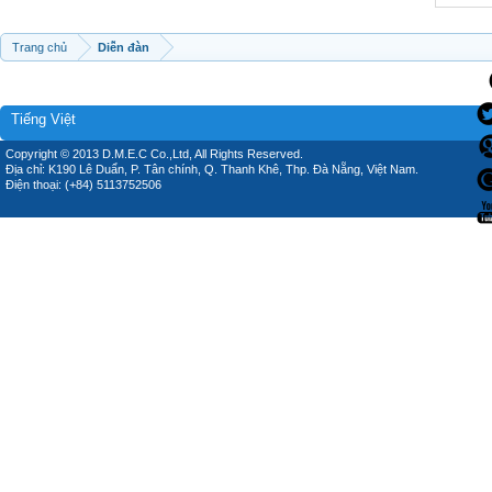
Trang chủ
Diễn đàn
Tiếng Việt
Copyright © 2013 D.M.E.C Co.,Ltd, All Rights Reserved.
Địa chỉ: K190 Lê Duẩn, P. Tân chính, Q. Thanh Khê, Thp. Đà Nẵng, Việt Nam.
Điện thoại: (+84) 5113752506