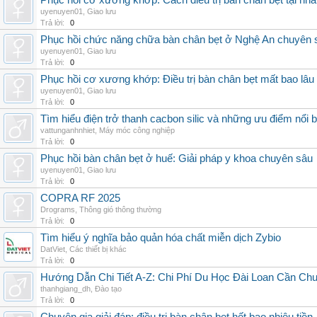
Phục hồi cơ xương khớp: Cách điều trị bàn chân bẹt tại nhà
uyenuyen01
,
Giao lưu
Trả lời:
0
Phục hồi chức năng chữa bàn chân bẹt ở Nghệ An chuyên 
uyenuyen01
,
Giao lưu
Trả lời:
0
Phục hồi cơ xương khớp: Điều trị bàn chân bẹt mất bao lâu
uyenuyen01
,
Giao lưu
Trả lời:
0
Tìm hiểu điện trở thanh cacbon silic và những ưu điểm nổi b
vattunganhnhiet
,
Máy móc công nghiệp
Trả lời:
0
Phục hồi bàn chân bẹt ở huế: Giải pháp y khoa chuyên sâu
uyenuyen01
,
Giao lưu
Trả lời:
0
COPRA RF 2025
Drograms
,
Thông gió thông thường
Trả lời:
0
Tìm hiểu ý nghĩa bảo quản hóa chất miễn dịch Zybio
DatViet
,
Các thiết bị khác
Trả lời:
0
Hướng Dẫn Chi Tiết A-Z: Chi Phí Du Học Đài Loan Cần Ch
thanhgiang_dh
,
Đào tạo
Trả lời:
0