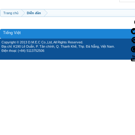
Trang chủ
Diễn đàn
Tiếng Việt
Copyright © 2013 D.M.E.C Co.,Ltd, All Rights Reserved.
Địa chỉ: K190 Lê Duẩn, P. Tân chính, Q. Thanh Khê, Thp. Đà Nẵng, Việt Nam.
Điện thoại: (+84) 5113752506