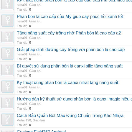
Kỹ thuật dùng phân bón lá cao cấp đầu trâu mk 501 hiệu qu
nana01
,
Giao lưu
Trả lời:
0
Phân bón lá cao cấp của Mỹ giúp cây phục hồi xanh tốt
nana01
,
Giao lưu
Trả lời:
0
Tăng năng suất cây trồng nhờ Phân bón lá cao cấp a2
nana01
,
Giao lưu
Trả lời:
0
Giải pháp dinh dưỡng cây trồng với phân bón lá cao cấp
nana01
,
Giao lưu
Trả lời:
0
Bí quyết sử dụng phân bón lá canxi silic tăng năng suất
nana01
,
Giao lưu
Trả lời:
0
Kỹ thuật dùng phân bón lá canxi nitrat tăng năng suất
nana01
,
Giao lưu
Trả lời:
0
Hướng dẫn kỹ thuật sử dụng phân bón lá canxi magie hiệu 
nana01
,
Giao lưu
Trả lời:
0
Cách Bảo Quản Bột Màu Đúng Chuẩn Trong Kho Nhựa
Vietuc190
,
Giao lưu
Trả lời:
0