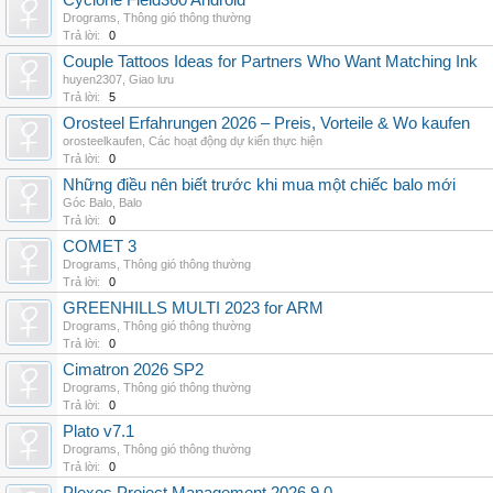
Cyclone Field360 Android
Drograms
,
Thông gió thông thường
Trả lời:
0
Couple Tattoos Ideas for Partners Who Want Matching Ink
huyen2307
,
Giao lưu
Trả lời:
5
Orosteel Erfahrungen 2026 – Preis, Vorteile & Wo kaufen
orosteelkaufen
,
Các hoạt động dự kiến thực hiện
Trả lời:
0
Những điều nên biết trước khi mua một chiếc balo mới
Góc Balo
,
Balo
Trả lời:
0
COMET 3
Drograms
,
Thông gió thông thường
Trả lời:
0
GREENHILLS MULTI 2023 for ARM
Drograms
,
Thông gió thông thường
Trả lời:
0
Cimatron 2026 SP2
Drograms
,
Thông gió thông thường
Trả lời:
0
Plato v7.1
Drograms
,
Thông gió thông thường
Trả lời:
0