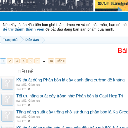
Chào mừng 
Nếu đây là lần đầu tiên bạn ghé thăm dmec.vn và có thắc mắc, bạn có th
để trở thành thành viên
để bắt đầu đăng bán sản phẩm của mình.
Trang chủ
Diễn đàn
Bài
1
2
3
4
5
6
→
10
Tiếp >
TIÊU ĐỀ
Kỹ thuật dùng Phân bón lá cây cảnh tăng cường đề kháng
nana01
,
Giao lưu
Trả lời:
0
Tối ưu năng suất cây trồng nhờ Phân bón lá Casi Hợp Trí
nana01
,
Giao lưu
Trả lời:
0
Tăng năng suất cây trồng nhờ sử dụng phân bón lá Ka Gre
nana01
,
Giao lưu
Trả lời:
0