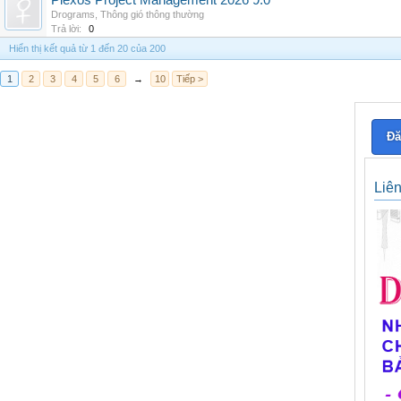
Plexos Project Management 2026 9.0
Drograms
,
Thông gió thông thường
Trả lời:
0
Hiển thị kết quả từ 1 đến 20 của 200
1
2
3
4
5
6
→
10
Tiếp >
Đă
Liê