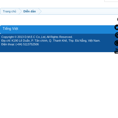
Trang chủ
Diễn đàn
Tiếng Việt
Copyright © 2013 D.M.E.C Co.,Ltd, All Rights Reserved.
Địa chỉ: K190 Lê Duẩn, P. Tân chính, Q. Thanh Khê, Thp. Đà Nẵng, Việt Nam.
Điện thoại: (+84) 5113752506