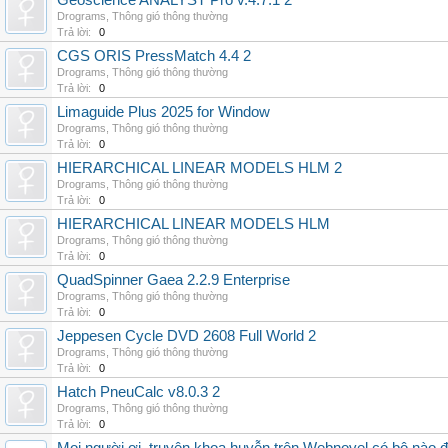
Geoscience ANALYST Pro v.4.7.1 2
Drograms
,
Thông gió thông thường
Trả lời:
0
CGS ORIS PressMatch 4.4 2
Drograms
,
Thông gió thông thường
Trả lời:
0
Limaguide Plus 2025 for Window
Drograms
,
Thông gió thông thường
Trả lời:
0
HIERARCHICAL LINEAR MODELS HLM 2
Drograms
,
Thông gió thông thường
Trả lời:
0
HIERARCHICAL LINEAR MODELS HLM
Drograms
,
Thông gió thông thường
Trả lời:
0
QuadSpinner Gaea 2.2.9 Enterprise
Drograms
,
Thông gió thông thường
Trả lời:
0
Jeppesen Cycle DVD 2608 Full World 2
Drograms
,
Thông gió thông thường
Trả lời:
0
Hatch PneuCalc v8.0.3 2
Drograms
,
Thông gió thông thường
Trả lời:
0