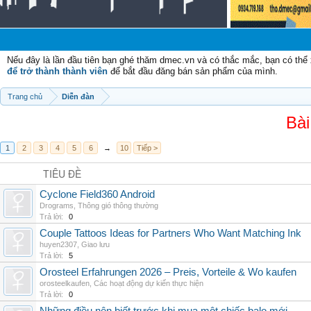
Nếu đây là lần đầu tiên bạn ghé thăm dmec.vn và có thắc mắc, bạn có th
để trở thành thành viên
để bắt đầu đăng bán sản phẩm của mình.
Trang chủ
Diễn đàn
Bài
1
2
3
4
5
6
→
10
Tiếp >
TIÊU ĐỀ
Cyclone Field360 Android
Drograms
,
Thông gió thông thường
Trả lời:
0
Couple Tattoos Ideas for Partners Who Want Matching Ink
huyen2307
,
Giao lưu
Trả lời:
5
Orosteel Erfahrungen 2026 – Preis, Vorteile & Wo kaufen
orosteelkaufen
,
Các hoạt động dự kiến thực hiện
Trả lời:
0