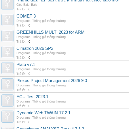
Những điều nên biết trước khi mua một chiếc balo mới
Góc Balo
,
Balo
Trả lời:
0
COMET 3
Drograms
,
Thông gió thông thường
Trả lời:
0
GREENHILLS MULTI 2023 for ARM
Drograms
,
Thông gió thông thường
Trả lời:
0
Cimatron 2026 SP2
Drograms
,
Thông gió thông thường
Trả lời:
0
Plato v7.1
Drograms
,
Thông gió thông thường
Trả lời:
0
Plexos Project Management 2026 9.0
Drograms
,
Thông gió thông thường
Trả lời:
0
ECU Test 2023.1
Drograms
,
Thông gió thông thường
Trả lời:
0
Dynamic Web TWAIN 17.2.1
Drograms
,
Thông gió thông thường
Trả lời:
0