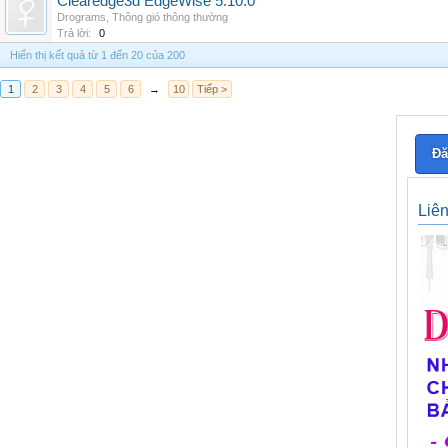
Clearedge3d EdgeWise 5.10.0
Drograms
,
Thông gió thông thường
Trả lời:
0
Hiển thị kết quả từ 1 đến 20 của 200
1
2
3
4
5
6
→
10
Tiếp >
Đă
Liê