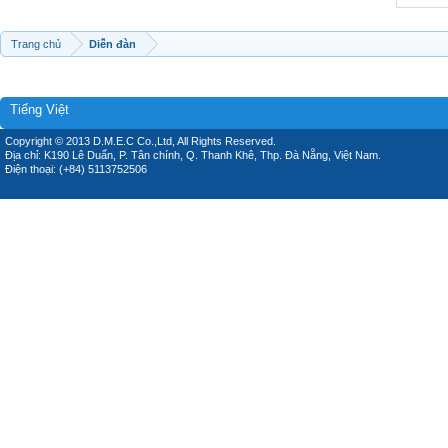
Trang chủ
Diễn đàn
Tiếng Việt
Copyright © 2013 D.M.E.C Co.,Ltd, All Rights Reserved.
Địa chỉ: K190 Lê Duẩn, P. Tân chính, Q. Thanh Khê, Thp. Đà Nẵng, Việt Nam.
Điện thoại: (+84) 5113752506