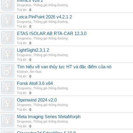
mimics v28 2
Drograms
,
Thông gió thông thường
Trả lời:
0
Leica PinPoint 2026 v4.2.1 2
Drograms
,
Thông gió thông thường
Trả lời:
0
ETAS ISOLAR AB RTA-CAR 12.3.0
Drograms
,
Thông gió thông thường
Trả lời:
0
LightSight2.3.1 2
Drograms
,
Thông gió thông thường
Trả lời:
0
Tìm hiểu về van thủy lực HT và đặc điểm của nó
khatran
,
Ẩm thực
Trả lời:
0
Forsk Atoll 3.6 x64
Drograms
,
Thông gió thông thường
Trả lời:
0
Openwind 2024 v2.0
Drograms
,
Thông gió thông thường
Trả lời:
0
Meta Imaging Series MetaMorph
Drograms
,
Thông gió thông thường
Trả lời:
0