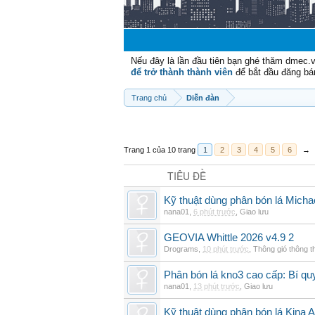
Nếu đây là lần đầu tiên bạn ghé thăm dmec.
để trở thành thành viên
để bắt đầu đăng bá
Trang chủ
Diễn đàn
Trang 1 của 10 trang
1
2
3
4
5
6
→
TIÊU ĐỀ
Kỹ thuật dùng phân bón lá Micha
nana01
,
6 phút trước
,
Giao lưu
GEOVIA Whittle 2026 v4.9 2
Drograms
,
10 phút trước
,
Thông gió thông 
Phân bón lá kno3 cao cấp: Bí qu
nana01
,
13 phút trước
,
Giao lưu
Kỹ thuật dùng phân bón lá Kina 