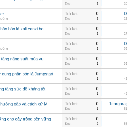
Đọc:
1
20
Trả lời:
0
D
er
thường
Đọc:
1
21
Trả lời:
0
ân bón lá kali canxi bo
Đọc:
1
27
Trả lời:
0
D
thường
Đọc:
1
35
Trả lời:
0
o tăng năng suất mùa vụ
Đọc:
1
35
Trả lời:
0
ử dụng phân bón lá Jumpstart
Đọc:
1
43
Trả lời:
0
ng tăng sức đề kháng tốt
Đọc:
1
49
Trả lời:
0
1cargara
o thường gặp và cách xử lý
Đọc:
1
51
Trả lời:
0
ưỡng cho cây trồng bền vững
Đọc:
2
56