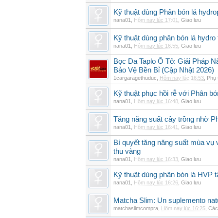
Kỹ thuật dùng Phân bón lá hydro
nana01
,
Hôm nay lúc 17:01
,
Giao lưu
Kỹ thuật dùng phân bón lá hydro 
nana01
,
Hôm nay lúc 16:55
,
Giao lưu
Bọc Da Taplo Ô Tô: Giải Pháp N
Bảo Vệ Bền Bỉ (Cập Nhật 2026)
1cargaragethuduc
,
Hôm nay lúc 16:53
,
Phụ 
Kỹ thuật phục hồi rễ với Phân bó
nana01
,
Hôm nay lúc 16:48
,
Giao lưu
Tăng năng suất cây trồng nhờ Ph
nana01
,
Hôm nay lúc 16:41
,
Giao lưu
Bí quyết tăng năng suất mùa vụ 
thu vàng
nana01
,
Hôm nay lúc 16:33
,
Giao lưu
Kỹ thuật dùng phân bón lá HVP t
nana01
,
Hôm nay lúc 16:26
,
Giao lưu
Matcha Slim: Un suplemento natur
matchaslimcompra
,
Hôm nay lúc 16:25
,
Các