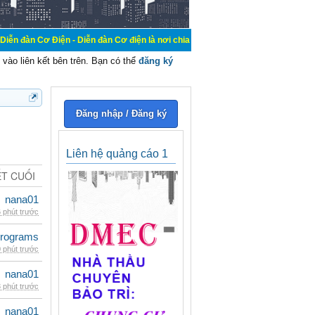
n - Diễn đàn Cơ điện là nơi chia sẽ kiến thức kinh nghiệm trong lãnh vực cơ đ
vào liên kết bên trên. Bạn có thể
đăng ký
Đăng nhập / Đăng ký
Liên hệ quảng cáo 1
ẾT CUỐI
nana01
 phút trước
rograms
 phút trước
nana01
 phút trước
nana01