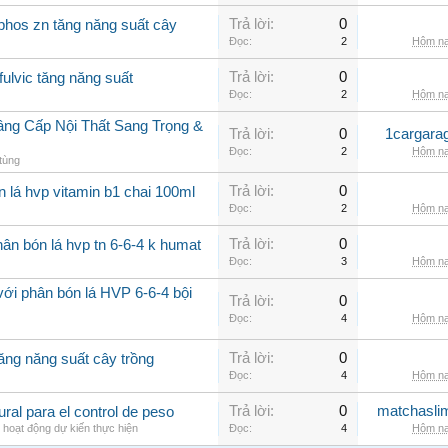
Trả lời:
0
phos zn tăng năng suất cây
Đọc:
2
Hôm na
Trả lời:
0
fulvic tăng năng suất
Đọc:
2
Hôm na
âng Cấp Nội Thất Sang Trọng &
Trả lời:
0
1cargara
Đọc:
2
Hôm na
tùng
Trả lời:
0
n lá hvp vitamin b1 chai 100ml
Đọc:
2
Hôm na
Trả lời:
0
ân bón lá hvp tn 6-6-4 k humat
Đọc:
3
Hôm na
với phân bón lá HVP 6-6-4 bội
Trả lời:
0
Đọc:
4
Hôm na
Trả lời:
0
ăng năng suất cây trồng
Đọc:
4
Hôm na
Trả lời:
0
matchasli
al para el control de peso
 hoạt động dự kiến thực hiện
Đọc:
4
Hôm na