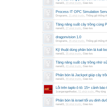
nana01
,
20 phút trước
,
Giao lưu
Process IT OPC Simulation Serv
Drograms
,
21 phút trước
,
Thông gió thông 
Tăng năng suất cây trồng cùng Ph
nana01
,
27 phút trước
,
Giao lưu
dragonvision 1.0
Drograms
,
35 phút trước
,
Thông gió thông 
Kỹ thuật dùng phân bón lá kali b
nana01
,
35 phút trước
,
Giao lưu
Tăng năng suất cây trồng nhờ s
nana01
,
43 phút trước
,
Giao lưu
Phân bón lá Jackpot giúp cây trồ
nana01
,
49 phút trước
,
Giao lưu
Lỗi trên taplo ô tô: 15+ cảnh bá
1cargaragethuduc
,
51 phút trước
,
Phụ tùng
Phân bón lá israel tối ưu dinh d
nana01
,
56 phút trước
,
Giao lưu