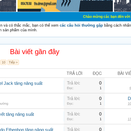
Chào mừng các bạn đến với Diễn đàn Cơ Điệ
vn và có thắc mắc, bạn có thể xem
các câu hỏi thường gặp
bằng cách nhấn 
n sản phẩm của mình.
Bài viết gần đây
10
Tiếp >
TRẢ LỜI
ĐỌC
BÀI VI
Trả lời:
0
el Jack tăng năng suất
Đọc:
1
6
Trả lời:
0
D
thường
Đọc:
1
10
Trả lời:
0
yết tăng năng suất
Đọc:
1
13
Trả lời:
0
Ado Ethephon tăng năng suất