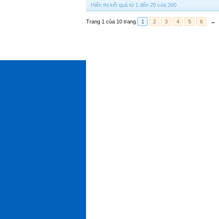
Hiển thị kết quả từ 1 đến 20 của 200
Trang 1 của 10 trang
1
2
3
4
5
6
→