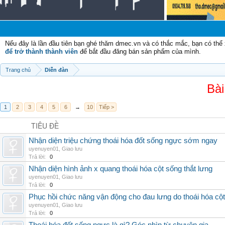
Nếu đây là lần đầu tiên bạn ghé thăm dmec.vn và có thắc mắc, bạn có th
để trở thành thành viên
để bắt đầu đăng bán sản phẩm của mình.
Trang chủ
Diễn đàn
Bài
1
2
3
4
5
6
→
10
Tiếp >
TIÊU ĐỀ
Nhận diện triệu chứng thoái hóa đốt sống ngực sớm ngay
uyenuyen01
,
Giao lưu
Trả lời:
0
Nhận diện hình ảnh x quang thoái hóa cột sống thắt lưng
uyenuyen01
,
Giao lưu
Trả lời:
0
Phục hồi chức năng vận động cho đau lưng do thoái hóa cộ
uyenuyen01
,
Giao lưu
Trả lời:
0