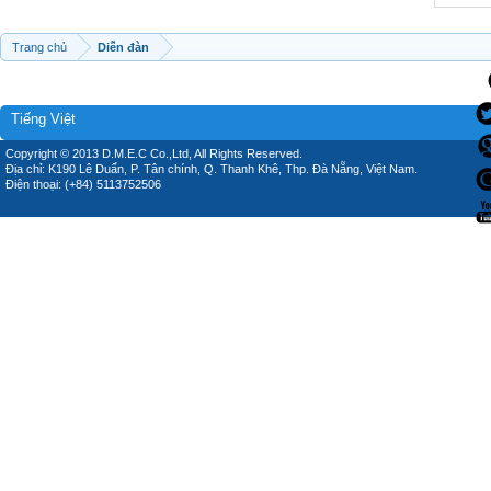
Trang chủ
Diễn đàn
Tiếng Việt
Copyright © 2013 D.M.E.C Co.,Ltd, All Rights Reserved.
Địa chỉ: K190 Lê Duẩn, P. Tân chính, Q. Thanh Khê, Thp. Đà Nẵng, Việt Nam.
Điện thoại: (+84) 5113752506