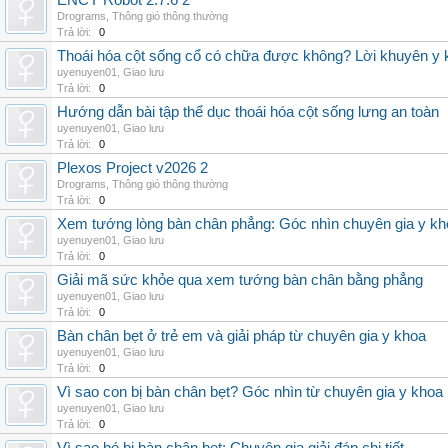
ENCY Robot 2.7.6 2
Drograms
,
Thông gió thông thường
Trả lời:
0
Thoái hóa cột sống cổ có chữa được không? Lời khuyên y 
uyenuyen01
,
Giao lưu
Trả lời:
0
Hướng dẫn bài tập thể dục thoái hóa cột sống lưng an toàn
uyenuyen01
,
Giao lưu
Trả lời:
0
Plexos Project v2026 2
Drograms
,
Thông gió thông thường
Trả lời:
0
Xem tướng lòng bàn chân phẳng: Góc nhìn chuyên gia y kh
uyenuyen01
,
Giao lưu
Trả lời:
0
Giải mã sức khỏe qua xem tướng bàn chân bằng phẳng
uyenuyen01
,
Giao lưu
Trả lời:
0
Bàn chân bẹt ở trẻ em và giải pháp từ chuyên gia y khoa
uyenuyen01
,
Giao lưu
Trả lời:
0
Vì sao con bị bàn chân bẹt? Góc nhìn từ chuyên gia y khoa
uyenuyen01
,
Giao lưu
Trả lời:
0