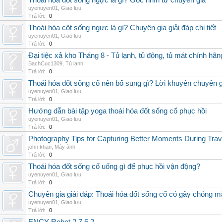
Thoái hóa đốt sống ngực là gì? Góc nhìn từ chuyên gia
uyenuyen01
,
Giao lưu
Trả lời:
0
Thoái hóa cột sống ngực là gì? Chuyên gia giải đáp chi tiết
uyenuyen01
,
Giao lưu
Trả lời:
0
Đại tiệc xả kho Tháng 8 - Tủ lạnh, tủ đông, tủ mát chính hã
BachCuc1309
,
Tủ lạnh
Trả lời:
0
Thoái hóa đốt sống cổ nên bổ sung gì? Lời khuyên chuyên g
uyenuyen01
,
Giao lưu
Trả lời:
0
Hướng dẫn bài tập yoga thoái hóa đốt sống cổ phục hồi
uyenuyen01
,
Giao lưu
Trả lời:
0
Photography Tips for Capturing Better Moments During Trav
john khan
,
Máy ảnh
Trả lời:
0
Thoái hóa đốt sống cổ uống gì để phục hồi vận động?
uyenuyen01
,
Giao lưu
Trả lời:
0
Chuyên gia giải đáp: Thoái hóa đốt sống cổ có gây chóng m
uyenuyen01
,
Giao lưu
Trả lời:
0