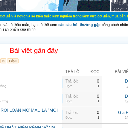
 chia sẽ kiến thức kinh nghiệm trong lãnh vực cơ điện, mua bán, ký gửi, cho th
vn và có thắc mắc, bạn có thể xem
các câu hỏi thường gặp
bằng cách nhấn 
n sản phẩm của mình.
Bài viết gần đây
10
Tiếp >
TRẢ LỜI
ĐỌC
BÀI VI
Trả lời:
0
D
hường
Đọc:
1
2
Trả lời:
0
D
thường
Đọc:
1
12
 RỐI LOẠN MỠ MÁU LÀ "MỐI
Trả lời:
0
Gia 
Đọc:
1
14
ĐỂ PHÁT HIỆN BỆNH VÕNG