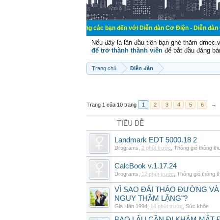
Chào mừng các bạn đến với Diễn đàn Cơ Điện - Diễn đàn Cơ điện là nơi
Nếu đây là lần đầu tiên bạn ghé thăm dmec.
để trở thành thành viên
để bắt đầu đăng bá
Trang chủ
Diễn đàn
Trang 1 của 10 trang
1
2
3
4
5
6
→
TIÊU ĐỀ
Landmark EDT 5000.18 2
Drograms
,
2 phút trước
,
Thông gió thông t
CalcBook v.1.17.24
Drograms
,
12 phút trước
,
Thông gió thông 
VÌ SAO ĐÁI THÁO ĐƯỜNG VÀ
NGUY THẦM LẶNG"?
Gia Hân 1994
,
14 phút trước
,
Sức khỏe
BAO LÂU CẦN ĐI KHÁM MẮT 