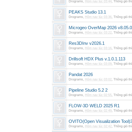
Drograms
,
Hôm nay lúc 03:44
,
Thông gió t
PEAKS Studio 13.1
Drograms
,
Hôm nay lúc 03:36
,
Thông gió t
Microgeo OverMap 2026 v8.05.
Drograms
,
Hôm nay lúc 03:22
,
Thông gió t
Res3DInv v2026.1
Drograms
,
Hôm nay lúc 03:16
,
Thông gió t
Drillsoft HDX Plus v.1.0.1.113
Drograms
,
Hôm nay lúc 03:09
,
Thông gió t
Pandat 2026
Drograms
,
Hôm nay lúc 03:02
,
Thông gió t
Pipeline Studio 5.2 2
Drograms
,
Hôm nay lúc 02:55
,
Thông gió t
FLOW-3D WELD 2025 R1
Drograms
,
Hôm nay lúc 02:49
,
Thông gió t
OVITO(Open Visualization Tool)3
Drograms
,
Hôm nay lúc 02:42
,
Thông gió t