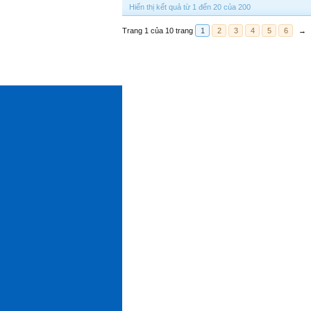
Hiển thị kết quả từ 1 đến 20 của 200
Trang 1 của 10 trang
1
2
3
4
5
6
→