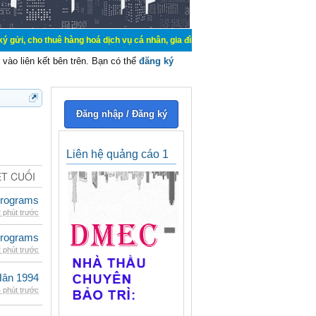
uê hàng hoá dịch vụ cá nhân, gia đình. Mua bán, ký gửi, cho thuê thiết bị hệ 
vào liên kết bên trên. Bạn có thể
đăng ký
Đăng nhập / Đăng ký
Liên hệ quảng cáo 1
ẾT CUỐI
rograms
 phút trước
rograms
 phút trước
Hân 1994
 phút trước