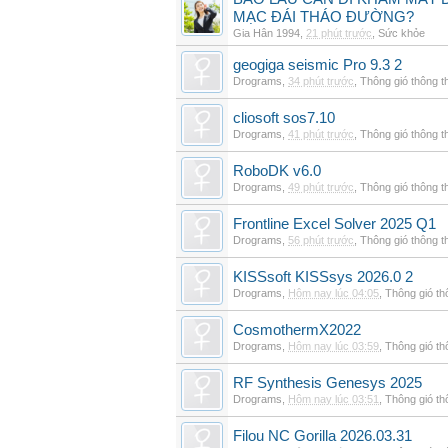
MẠC ĐÁI THÁO ĐƯỜNG?
Gia Hân 1994
,
21 phút trước
,
Sức khỏe
geogiga seismic Pro 9.3 2
Drograms
,
34 phút trước
,
Thông gió thông 
cliosoft sos7.10
Drograms
,
41 phút trước
,
Thông gió thông 
RoboDK v6.0
Drograms
,
49 phút trước
,
Thông gió thông 
Frontline Excel Solver 2025 Q1
Drograms
,
56 phút trước
,
Thông gió thông 
KISSsoft KISSsys 2026.0 2
Drograms
,
Hôm nay lúc 04:05
,
Thông gió t
CosmothermX2022
Drograms
,
Hôm nay lúc 03:59
,
Thông gió t
RF Synthesis Genesys 2025
Drograms
,
Hôm nay lúc 03:51
,
Thông gió t
Filou NC Gorilla 2026.03.31