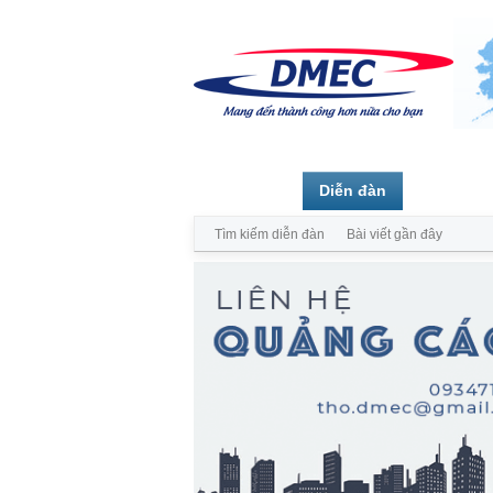
Trang chủ
Diễn đàn
Thành vi
Tìm kiếm diễn đàn
Bài viết gần đây