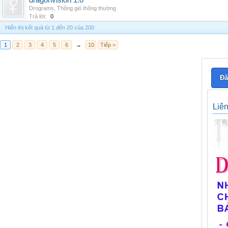
dragonvision 1.0
Drograms
,
Thông gió thông thường
Trả lời:
0
Hiển thị kết quả từ 1 đến 20 của 200
1
2
3
4
5
6
→
10
Tiếp >
Đă
Liê