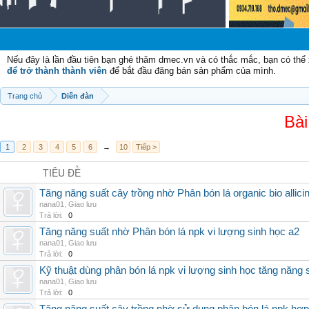
Nếu đây là lần đầu tiên bạn ghé thăm dmec.vn và có thắc mắc, bạn có th
để trở thành thành viên
để bắt đầu đăng bán sản phẩm của mình.
Trang chủ
Diễn đàn
Bài
1
2
3
4
5
6
→
10
Tiếp >
TIÊU ĐỀ
Tăng năng suất cây trồng nhờ Phân bón lá organic bio allici
nana01
,
Giao lưu
Trả lời:
0
Tăng năng suất nhờ Phân bón lá npk vi lượng sinh học a2
nana01
,
Giao lưu
Trả lời:
0
Kỹ thuật dùng phân bón lá npk vi lượng sinh học tăng năng 
nana01
,
Giao lưu
Trả lời:
0