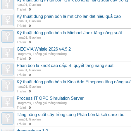
Kỹ thuật dùng Phân bón lá mx bo tăng năng suất cây trồng
nana01
,
Giao lưu
Trả lời:
0
Kỹ thuật dùng phân bón lá mít cho lan đạt hiệu quả cao
nana01
,
Giao lưu
Trả lời:
0
Kỹ thuật dùng phân bón lá Michael Jack tăng năng suất
nana01
,
Giao lưu
Trả lời:
0
GEOVIA Whittle 2026 v4.9 2
Drograms
,
Thông gió thông thường
Trả lời:
0
Phân bón lá kno3 cao cấp: Bí quyết tăng năng suất
nana01
,
Giao lưu
Trả lời:
0
Kỹ thuật dùng phân bón lá Kina Ado Ethephon tăng năng suấ
nana01
,
Giao lưu
Trả lời:
0
Process IT OPC Simulation Server
Drograms
,
Thông gió thông thường
Trả lời:
0
Tăng năng suất cây trồng cùng Phân bón lá kali canxi bo
nana01
,
Giao lưu
Trả lời:
0