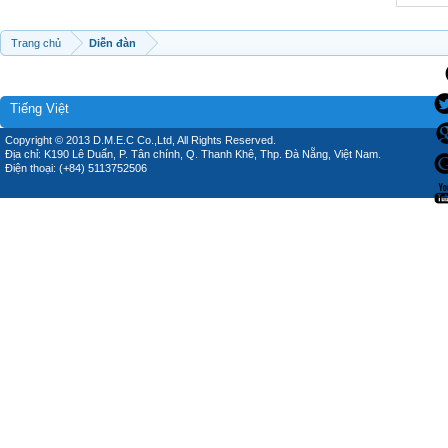
Trang chủ
Diễn đàn
Tiếng Việt
Copyright © 2013 D.M.E.C Co.,Ltd, All Rights Reserved.
Địa chỉ: K190 Lê Duẩn, P. Tân chính, Q. Thanh Khê, Thp. Đà Nẵng, Việt Nam.
Điện thoại: (+84) 5113752506