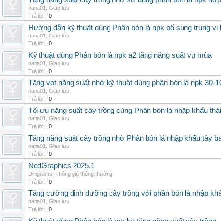
Tăng năng suất cây trồng nhờ sử dụng phân bón lá npk hợp 
nana01
,
Giao lưu
Trả lời:
0
Hướng dẫn kỹ thuật dùng Phân bón lá npk bổ sung trung vi
nana01
,
Giao lưu
Trả lời:
0
Kỹ thuật dùng Phân bón lá npk a2 tăng năng suất vụ mùa
nana01
,
Giao lưu
Trả lời:
0
Tăng vọt năng suất nhờ kỹ thuật dùng phân bón lá npk 30-1
nana01
,
Giao lưu
Trả lời:
0
Tối ưu năng suất cây trồng cùng Phân bón lá nhập khẩu thái
nana01
,
Giao lưu
Trả lời:
0
Tăng năng suất cây trồng nhờ Phân bón lá nhập khẩu tây b
nana01
,
Giao lưu
Trả lời:
0
NedGraphics 2025.1
Drograms
,
Thông gió thông thường
Trả lời:
0
Tăng cường dinh dưỡng cây trồng với phân bón lá nhập kh
nana01
,
Giao lưu
Trả lời:
0