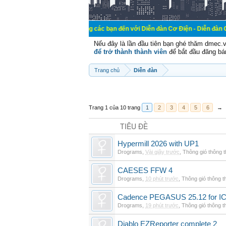
Chào mừng các bạn đến với Diễn đàn Cơ Điện - Diễn đàn Cơ điện là n
Nếu đây là lần đầu tiên bạn ghé thăm dmec.
để trở thành thành viên
để bắt đầu đăng bá
Trang chủ
Diễn đàn
Trang 1 của 10 trang
1
2
3
4
5
6
→
TIÊU ĐỀ
Hypermill 2026 with UP1
Drograms
,
Vài giây trước
,
Thông gió thông 
CAESES FFW 4
Drograms
,
10 phút trước
,
Thông gió thông 
Cadence PEGASUS 25.12 for I
Drograms
,
19 phút trước
,
Thông gió thông 
Diablo EZReporter complete 2