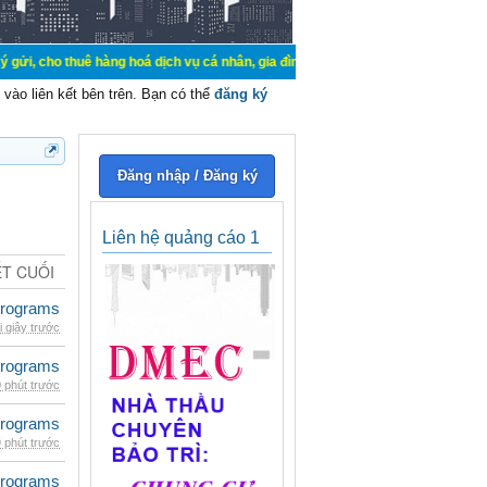
thuê hàng hoá dịch vụ cá nhân, gia đình. Mua bán, ký gửi, cho thuê thiết bị h
vào liên kết bên trên. Bạn có thể
đăng ký
Đăng nhập / Đăng ký
Liên hệ quảng cáo 1
ẾT CUỐI
rograms
i giây trước
rograms
 phút trước
rograms
 phút trước
rograms