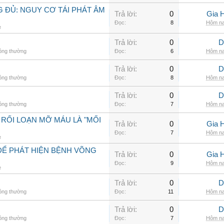
 ĐỦ: NGUY CƠ TÁI PHÁT ÂM
Trả lời:
0
Gia 
Đọc:
8
Hôm na
e
Trả lời:
0
D
hông thường
Đọc:
6
Hôm na
Trả lời:
0
D
hông thường
Đọc:
8
Hôm na
Trả lời:
0
D
hông thường
Đọc:
7
Hôm na
 RỐI LOẠN MỠ MÁU LÀ "MỐI
Trả lời:
0
Gia 
Đọc:
7
Hôm na
e
ĐỂ PHÁT HIỆN BỆNH VÕNG
Trả lời:
0
Gia 
Đọc:
9
Hôm na
e
Trả lời:
0
D
hông thường
Đọc:
11
Hôm na
Trả lời:
0
D
hông thường
Đọc:
7
Hôm na