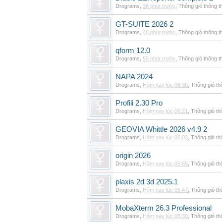
Drograms
,
38 phút trước
,
Thông gió thông 
GT-SUITE 2026 2
Drograms
,
46 phút trước
,
Thông gió thông 
qform 12.0
Drograms
,
55 phút trước
,
Thông gió thông 
NAPA 2024
Drograms
,
Hôm nay lúc 06:30
,
Thông gió t
Profili 2.30 Pro
Drograms
,
Hôm nay lúc 06:21
,
Thông gió t
GEOVIA Whittle 2026 v4.9 2
Drograms
,
Hôm nay lúc 06:03
,
Thông gió t
origin 2026
Drograms
,
Hôm nay lúc 05:55
,
Thông gió t
plaxis 2d 3d 2025.1
Drograms
,
Hôm nay lúc 05:47
,
Thông gió t
MobaXterm 26.3 Professional
Drograms
,
Hôm nay lúc 05:39
,
Thông gió t