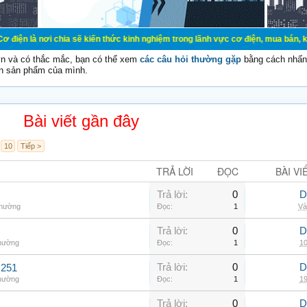
ơi chia sẽ kiến thức kinh nghiệm trong lãnh vực cơ điện, mua bán, ký gửi, cho 
vn và có thắc mắc, bạn có thể xem
các câu hỏi thường gặp
bằng cách nhấn 
n sản phẩm của mình.
Bài viết gần đây
10
Tiếp >
TRẢ LỜI
ĐỌC
BÀI VI
Trả lời:
0
D
thường
Đọc:
1
Và
Trả lời:
0
D
thường
Đọc:
1
10
Trả lời:
0
D
C251
thường
Đọc:
1
19
Trả lời:
0
D