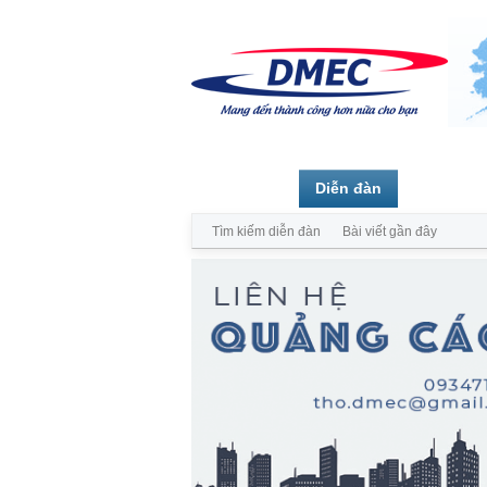
Trang chủ
Diễn đàn
Thành vi
Tìm kiếm diễn đàn
Bài viết gần đây