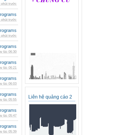
 phút trước
rograms
 phút trước
rograms
 phút trước
rograms
y lúc 06:30
rograms
y lúc 06:21
rograms
y lúc 06:03
rograms
Liên hệ quảng cáo 2
y lúc 05:55
rograms
y lúc 05:47
rograms
y lúc 05:39