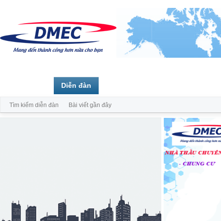
Trang chủ
Diễn đàn
Thành viên
Tìm kiếm diễn đàn
Bài viết gần đây