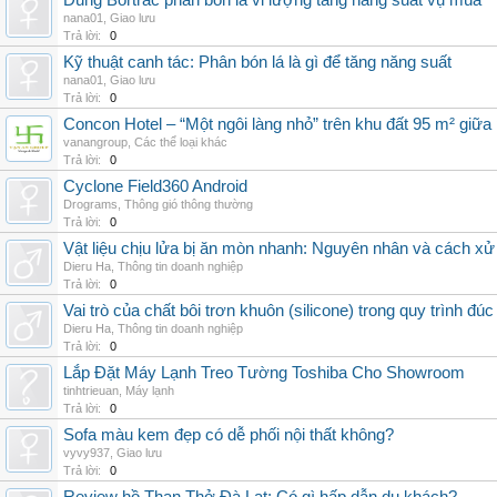
Dùng Bortrac phân bón lá vi lượng tăng năng suất vụ mùa
nana01
,
Giao lưu
Trả lời:
0
Kỹ thuật canh tác: Phân bón lá là gì để tăng năng suất
nana01
,
Giao lưu
Trả lời:
0
Concon Hotel – “Một ngôi làng nhỏ” trên khu đất 95 m² giữa
vanangroup
,
Các thể loại khác
Trả lời:
0
Cyclone Field360 Android
Drograms
,
Thông gió thông thường
Trả lời:
0
Vật liệu chịu lửa bị ăn mòn nhanh: Nguyên nhân và cách xử 
Dieru Ha
,
Thông tin doanh nghiệp
Trả lời:
0
Vai trò của chất bôi trơn khuôn (silicone) trong quy trình đ
Dieru Ha
,
Thông tin doanh nghiệp
Trả lời:
0
Lắp Đặt Máy Lạnh Treo Tường Toshiba Cho Showroom
tinhtrieuan
,
Máy lạnh
Trả lời:
0
Sofa màu kem đẹp có dễ phối nội thất không?
vyvy937
,
Giao lưu
Trả lời:
0