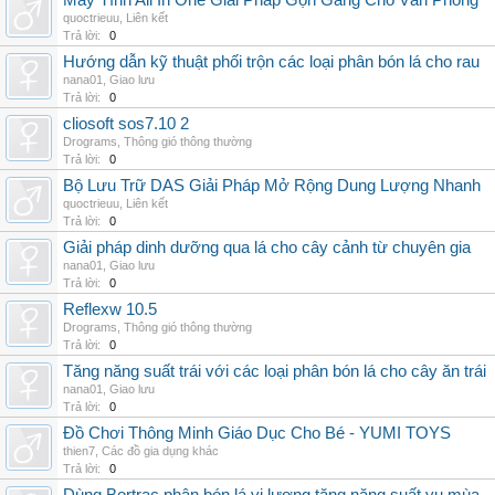
Máy Tính All In One Giải Pháp Gọn Gàng Cho Văn Phòng
quoctrieuu
,
Liên kết
Trả lời:
0
Hướng dẫn kỹ thuật phối trộn các loại phân bón lá cho rau
nana01
,
Giao lưu
Trả lời:
0
cliosoft sos7.10 2
Drograms
,
Thông gió thông thường
Trả lời:
0
Bộ Lưu Trữ DAS Giải Pháp Mở Rộng Dung Lượng Nhanh
quoctrieuu
,
Liên kết
Trả lời:
0
Giải pháp dinh dưỡng qua lá cho cây cảnh từ chuyên gia
nana01
,
Giao lưu
Trả lời:
0
Reflexw 10.5
Drograms
,
Thông gió thông thường
Trả lời:
0
Tăng năng suất trái với các loại phân bón lá cho cây ăn trái
nana01
,
Giao lưu
Trả lời:
0
Đồ Chơi Thông Minh Giáo Dục Cho Bé - YUMI TOYS
thien7
,
Các đồ gia dụng khác
Trả lời:
0