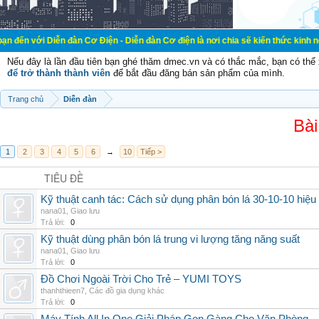
ễn đàn Cơ Điện - Diễn đàn Cơ điện là nơi chia sẽ kiến thức kinh nghiệm trong 
Nếu đây là lần đầu tiên bạn ghé thăm dmec.vn và có thắc mắc, bạn có th
để trở thành thành viên
để bắt đầu đăng bán sản phẩm của mình.
Trang chủ
Diễn đàn
Bài
1
2
3
4
5
6
→
10
Tiếp >
TIÊU ĐỀ
Kỹ thuật canh tác: Cách sử dụng phân bón lá 30-10-10 hiệu
nana01
,
Giao lưu
Trả lời:
0
Kỹ thuật dùng phân bón lá trung vi lượng tăng năng suất
nana01
,
Giao lưu
Trả lời:
0
Đồ Chơi Ngoài Trời Cho Trẻ – YUMI TOYS
thanhthieen7
,
Các đồ gia dụng khác
Trả lời:
0