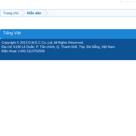
Trang chủ
Diễn đàn
Tiếng Việt
Copyright © 2013 D.M.E.C Co.,Ltd, All Rights Reserved.
Địa chỉ: K190 Lê Duẩn, P. Tân chính, Q. Thanh Khê, Thp. Đà Nẵng, Việt Nam.
Điện thoại: (+84) 5113752506