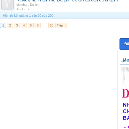
Review hồ Than Thở Đà Lạt: Có gì hấp dẫn du khách?
vietnhan
,
Du lịch
Trả lời:
0
Hiển thị kết quả từ 1 đến 20 của 200
1
2
3
4
5
6
→
10
Tiếp >
Đă
Liê