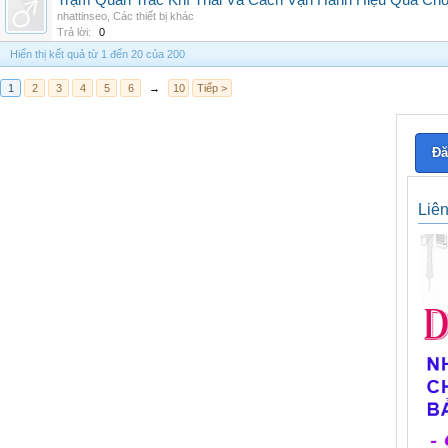
Trạm Quan Trắc Khí Thải Và Cách Vận Hành Hiệu Quả Ch
nhattinseo
,
Các thiết bị khác
Trả lời:
0
Hiển thị kết quả từ 1 đến 20 của 200
1
2
3
4
5
6
→
10
Tiếp >
Đă
Liê