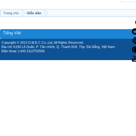
Trang chủ
Diễn đàn
Tiếng Việt
Copyright © 2013 D.M.E.C Co.,Ltd, All Rights Reserved.
Địa chỉ: K190 Lê Duẩn, P. Tân chính, Q. Thanh Khê, Thp. Đà Nẵng, Việt Nam.
Điện thoại: (+84) 5113752506