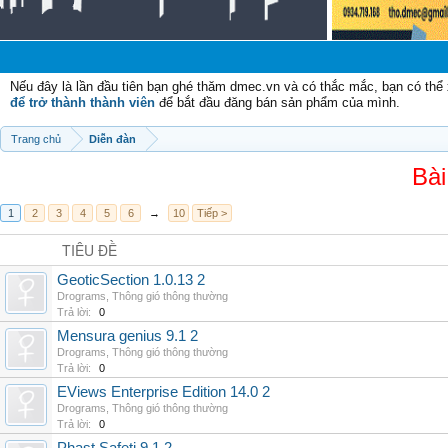
Nếu đây là lần đầu tiên bạn ghé thăm dmec.vn và có thắc mắc, bạn có th
để trở thành thành viên
để bắt đầu đăng bán sản phẩm của mình.
Trang chủ
Diễn đàn
Bài
1
2
3
4
5
6
→
10
Tiếp >
TIÊU ĐỀ
GeoticSection 1.0.13 2
Drograms
,
Thông gió thông thường
Trả lời:
0
Mensura genius 9.1 2
Drograms
,
Thông gió thông thường
Trả lời:
0
EViews Enterprise Edition 14.0 2
Drograms
,
Thông gió thông thường
Trả lời:
0