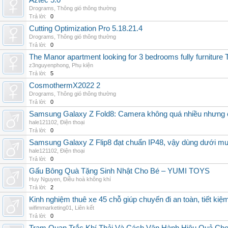
Aztec 5.0
Drograms
,
Thông gió thông thường
Trả lời:
0
Cutting Optimization Pro 5.18.21.4
Drograms
,
Thông gió thông thường
Trả lời:
0
The Manor apartment looking for 3 bedrooms fully furnitur
z3nguyenphong
,
Phụ kiện
Trả lời:
5
CosmothermX2022 2
Drograms
,
Thông gió thông thường
Trả lời:
0
Samsung Galaxy Z Fold8: Camera không quá nhiều nhưng 
hale121102
,
Điện thoại
Trả lời:
0
Samsung Galaxy Z Flip8 đạt chuẩn IP48, vậy dùng dưới m
hale121102
,
Điện thoại
Trả lời:
0
Gấu Bông Quà Tặng Sinh Nhật Cho Bé – YUMI TOYS
Huy Nguyen
,
Điều hoà không khí
Trả lời:
2
Kinh nghiệm thuê xe 45 chỗ giúp chuyến đi an toàn, tiết kiệ
wifimmarketing01
,
Liên kết
Trả lời:
0