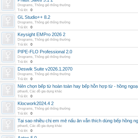
Phast Safeti 9.1 2
Drograms
,
Thông gió thông thường
Trả lời:
0
GL Studio++ 8.2
Drograms
,
Thông gió thông thường
Trả lời:
0
Keysight EMPro 2026 2
Drograms
,
Thông gió thông thường
Trả lời:
0
PIPE-FLO Professional 2.0
Drograms
,
Thông gió thông thường
Trả lời:
0
Deswik Suite v2026.1.2070
Drograms
,
Thông gió thông thường
Trả lời:
0
Nên chọn bếp từ hoàn toàn hay bếp hỗn hợp từ - hồng ngoại 
pthao6
,
Các đồ gia dụng khác
Trả lời:
0
Klocwork2024.4 2
Drograms
,
Thông gió thông thường
Trả lời:
0
Tại sao nhiều chị em mê nấu ăn vẫn thích dùng bếp hồng n
pthao6
,
Các đồ gia dụng khác
Trả lời:
0