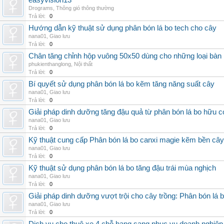
easyvision13
Drograms
,
Thông gió thông thường
Trả lời:
0
Hướng dẫn kỹ thuật sử dụng phân bón lá bo tech cho cây
nana01
,
Giao lưu
Trả lời:
0
Chân tăng chỉnh hộp vuông 50x50 dùng cho những loại bàn
phukienthanglong
,
Nội thất
Trả lời:
0
Bí quyết sử dụng phân bón lá bo kẽm tăng năng suất cây
nana01
,
Giao lưu
Trả lời:
0
Giải pháp dinh dưỡng tăng đậu quả từ phân bón lá bo hữu 
nana01
,
Giao lưu
Trả lời:
0
Kỹ thuật cung cấp Phân bón lá bo canxi magie kẽm bền cây
nana01
,
Giao lưu
Trả lời:
0
Kỹ thuật sử dụng phân bón lá bo tăng đậu trái mùa nghịch
nana01
,
Giao lưu
Trả lời:
0
Giải pháp dinh dưỡng vượt trội cho cây trồng: Phân bón lá 
nana01
,
Giao lưu
Trả lời:
0