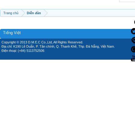
Trang chủ
Diễn đàn
Tiếng Việt
Copyright © 2013 D.M.E.C Co.,Ltd, All Rights Reserved.
Địa chỉ: K190 Lê Duẩn, P. Tân chính, Q. Thanh Khê, Thp. Đà Nẵng, Việt Nam.
Điện thoại: (+84) 5113752506