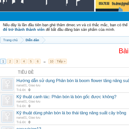
Chà
Nếu đây là lần đầu tiên bạn ghé thăm dmec.vn và có thắc mắc, bạn có th
để trở thành thành viên
để bắt đầu đăng bán sản phẩm của mình.
Trang chủ
Diễn đàn
Bài
1
2
3
4
5
6
→
10
Tiếp >
TIÊU ĐỀ
Hướng dẫn sử dụng Phân bón lá boom flower tăng năng suấ
nana01
,
Giao lưu
Trả lời:
0
Kỹ thuật canh tác: Phân bón lá bón gốc được không?
nana01
,
Giao lưu
Trả lời:
0
Kỹ thuật dùng phân bón lá bo thái tăng năng suất cây trồng
nana01
,
Giao lưu
Trả lời:
0