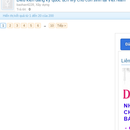
Điều kiện đăng ký quốc tịch Mỹ cho con sinh tại Việt Nam
baohan4228
,
Xây dựng
Trả lời:
0
Hiển thị kết quả từ 1 đến 20 của 200
1
2
3
4
5
6
→
10
Tiếp >
Đă
Liê