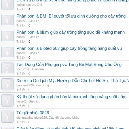
Dịch vụ cho thuê xe 4 chỗ hạng sang phục vụ doanh nghiệ
todiepnguyen
,
Ôtô
Trả lời:
4
Phân bón lá BM: Bí quyết tối ưu dinh dưỡng cho cây trồng
nana01
,
Giao lưu
Trả lời:
0
Phân bón lá blum giúp cây trồng tăng sức đề kháng mạnh
nana01
,
Giao lưu
Trả lời:
0
Phân bón lá Bioted 603 giúp cây trồng tăng năng suất vụ
nana01
,
Giao lưu
Trả lời:
0
Tác Dụng Của Phụ gia pvc Tăng Bề Mặt Bóng Cho Ống
Vietuc190
,
Giao lưu
Trả lời:
0
Xin Visa Du Lịch Mỹ: Hướng Dẫn Chi Tiết Hồ Sơ, Thủ Tục
baohan4228
,
Xây dựng
Trả lời:
0
Kỹ thuật sử dụng phân bón lá bio xanh tăng năng suất cây
nana01
,
Giao lưu
Trả lời:
0
Tủ giữ nhiệt 0826
dienmaythanglong229
,
Các đồ gia dụng khác
Trả lời:
0